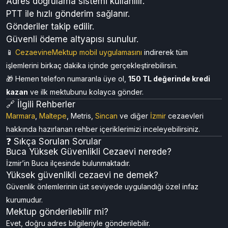
Adres doğrulama sistemi kullanılır.
PTT ile hızlı gönderim sağlanır.
Gönderiler takip edilir.
Güvenli ödeme altyapısı sunulur.
📱
CezaevineMektup
mobil uygulamasını
indirerek tüm
işlemlerini birkaç dakika içinde gerçekleştirebilirsin.
🎁 Hemen telefon numaranla üye ol,
150 TL değerinde kredi
kazan
ve ilk mektubunu kolayca gönder.
🔗 İlgili Rehberler
Marmara
,
Maltepe
, Metris,
Sincan
ve diğer
İzmir
cezaevleri
hakkında hazırlanan rehber içeriklerimizi inceleyebilirsiniz.
❓ Sıkça Sorulan Sorular
Buca Yüksek Güvenlikli Cezaevi nerede?
İzmir’in Buca ilçesinde bulunmaktadır.
Yüksek güvenlikli cezaevi ne demek?
Güvenlik önlemlerinin üst seviyede uygulandığı özel infaz
kurumudur.
Mektup gönderilebilir mi?
Evet, doğru adres bilgileriyle gönderilebilir.