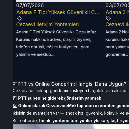
07/07/2026
03/07/20
Adana E Tipi Kapalı Ceza İnfaz Kurumu (Kürkçüler) 2026 Rehberi
Adana F Tipi Yüksek Güvenlikli Cezaevi (Kürkçüler) 2026 Rehberi
Cezaevi İletişim Yöntemleri
Cezaevi İl
u
Adana F Tipi Yüksek Güvenlikli Ceza İnfaz
Adana 2 Nol
aret,
Kurumu hakkında adres, ulaşım, ziyaret,
Kurumu hakkı
ri ve
telefon görüşü, eğitim faaliyetleri, para
para yatırma
yatırma ve mektup...
gönderme...
📮PTT vs Online Gönderim: Hangisi Daha Uygun?
Cezaevine mektup göndermek isteyen birçok kişinin aklında 
1️⃣
PTT şubesine giderek gönderim yapmak
2️⃣
Online olarak CezaevineMektup.com üzerinden gönd
İkisinin de avantajları var — ancak hız, güvenlik, kolaylık ve
Bu rehberde,
her iki yöntemi tüm yönleriyle karşılaştırıyo