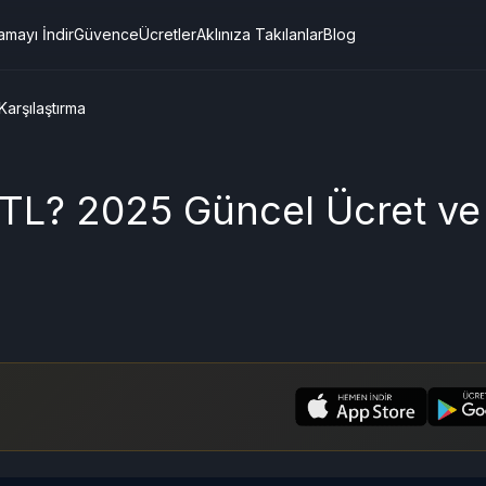
amayı İndir
Güvence
Ücretler
Aklınıza Takılanlar
Blog
arşılaştırma
TL? 2025 Güncel Ücret ve