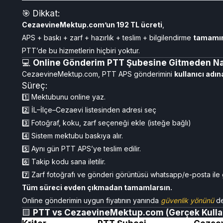
🎯 Dikkat:
CezaevineMektup.com’un 192 TL ücreti
,
APS + baskı + zarf + hazırlık + teslim + bilgilendirme
tamamın
PTT’de bu hizmetlerin hiçbiri yoktur.
💻
Online Gönderim PTT Şubesine Gitmeden Nası
CezaevineMektup.com, PTT APS gönderimini
kullanıcı adın
Süreç:
1️⃣ Mektubunu online yaz.
2️⃣ İL–İlçe–Cezaevi listesinden adresi seç
3️⃣ Fotoğraf, koku, zarf seçeneği ekle (isteğe bağlı)
4️⃣ Sistem mektubu baskıya alır.
5️⃣ Aynı gün PTT APS’ye teslim edilir.
6️⃣ Takip kodu sana iletilir.
7️⃣ Zarf fotoğrafı ve gönderi görüntüsü whatsapp/e-posta ile g
Tüm süreci evden çıkmadan tamamlarsın.
Online gönderimin uygun fiyatının yanında
güvenlik yönünü
de
🟨
PTT vs CezaevineMektup.com (Gerçek Kullanı