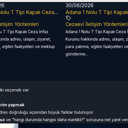
26
30/06/2026
Adana 2 Nolu T Tipi Kapalı Ceza İnfaz Kurumu (2026 Güncel Rehber)
etişim Yöntemleri
Cezaevi İletişim Yöntemleri
u T Tipi Kapalı Ceza İnfaz
Adana 1 Nolu T Tipi Kapalı Ceza 
nda adres, ulaşım, ziyaret,
Kurumu hakkında adres, ulaşım, z
, eğitim faaliyetleri ve mektup
para yatırma, eğitim faaliyetleri 
gönderme...
iki seçenek var:
erim yapmak
 adres doğruluğu açısından büyük farklar bulunuyor.
ruz
ve “hangi durumda hangisi daha mantıklı?” sorusuna net yanıt ver