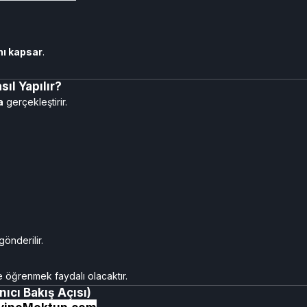
ı kapsar
.
l Yapılır?
a
gerçekleştirir.
önderilir.
 öğrenmek faydalı olacaktır.
cı Bakış Açısı)