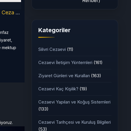
Rehber)
Adana 1 Nolu T Tipi Kapalı Ceza İnfaz Kurumu (2026 Güncel Rehber)
Kategoriler
İnfaz
iyaret,
ve mektup
Silivri Cezaevi
(11)
Cezaevi İletişim Yöntemleri
(161)
Ziyaret Günleri ve Kuralları
(163)
Cezaevi Kaç Kişilik?
(19)
Cezaevi Yapıları ve Koğuş Sistemleri
(133)
Cezaevi Tarihçesi ve Kuruluş Bilgileri
iyoruz.
(53)