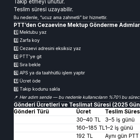
Takip etmeyi unutur.
Teslim süresi uzayabilir.
Bu nedenle, “ucuz ama zahmetli” bir hizmettir.
PTT’den Cezaevine Mektup Gönderme Adımları 
1️⃣ Mektubu yaz
2️⃣ Zarfa koy
3️⃣ Cezaevi adresini eksiksiz yaz
4️⃣ PTT’ye git
5️⃣ Sıra bekle
6️⃣ APS ya da taahhütlü işlem yaptır
7️⃣ Ücret öde
8️⃣ Takip kodunu sakla
📌
Her adım sende — bu nedenle kullanıcıların %70’i bu süreci 
Gönderi Ücretleri ve Teslimat Süresi (2025 Gün
Gönderi Türü
Ücret
Teslim Süres
Taahhütlü Mektup
30–40 TL
3–5 iş günü
APS
160–185 TL
1–2 iş günü
CezaevineMektup.com
192 TL
Aynı gün PTT 