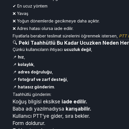
✔ En ucuz yöntem
❌ Yavaş
❌ Yoğun dönemlerde gecikmeye daha açıktır.
❌ Adres hatası olursa iade edilir.
Fiyatlarla beraber teslimat sürelerini öğrenmek istersen,
PTT i
🔍
Peki Taahhütlü Bu Kadar Ucuzken Neden Her
Çünkü kullanıcıların ihtiyacı
ucuzluk değil
,
📌
hız
,
📌
kolaylık
,
📌
adres doğruluğu
,
📌
fotoğraf ve zarf desteği
,
📌
hatasız gönderim
.
Taahhütlü gönderim:
Koğuş bilgisi eksikse
iade edilir.
Baba adı yazılmadıysa
karışabilir.
Kullanıcı PTT’ye gider, sıra bekler.
Form doldurur.