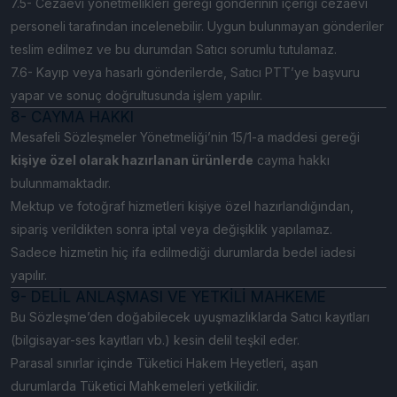
7.5- Cezaevi yönetmelikleri gereği gönderinin içeriği cezaevi
personeli tarafından incelenebilir. Uygun bulunmayan gönderiler
teslim edilmez ve bu durumdan Satıcı sorumlu tutulamaz.
7.6- Kayıp veya hasarlı gönderilerde, Satıcı PTT’ye başvuru
yapar ve sonuç doğrultusunda işlem yapılır.
8- CAYMA HAKKI
Mesafeli Sözleşmeler Yönetmeliği’nin 15/1-a maddesi gereği
kişiye özel olarak hazırlanan ürünlerde
cayma hakkı
bulunmamaktadır.
Mektup ve fotoğraf hizmetleri kişiye özel hazırlandığından,
sipariş verildikten sonra iptal veya değişiklik yapılamaz.
Sadece hizmetin hiç ifa edilmediği durumlarda bedel iadesi
yapılır.
9- DELİL ANLAŞMASI VE YETKİLİ MAHKEME
Bu Sözleşme’den doğabilecek uyuşmazlıklarda Satıcı kayıtları
(bilgisayar-ses kayıtları vb.) kesin delil teşkil eder.
Parasal sınırlar içinde Tüketici Hakem Heyetleri, aşan
durumlarda Tüketici Mahkemeleri yetkilidir.