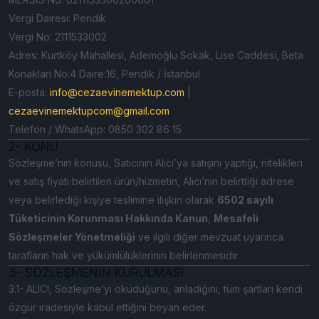
Vergi Dairesi: Pendik
Vergi No: 2111533002
Adres: Kurtköy Mahallesi, Ademoğlu Sokak, Lise Caddesi, Beta
Konakları No:4 Daire:16, Pendik / İstanbul
E-posta:
info@cezaevinemektup.com
|
cezaevinemektupcom@gmail.com
Telefon / WhatsApp: 0850 302 86 15
2- KONU
Sözleşme’nin konusu, Satıcının Alıcı’ya satışını yaptığı, nitelikleri
ve satış fiyatı belirtilen ürün/hizmetin, Alıcı’nın belirttiği adrese
veya belirlediği kişiye teslimine ilişkin olarak
6502 sayılı
Tüketicinin Korunması Hakkında Kanun
,
Mesafeli
Sözleşmeler Yönetmeliği
ve ilgili diğer mevzuat uyarınca
tarafların hak ve yükümlülüklerinin belirlenmesidir.
3- SÖZLEŞMENİN KURULMASI
3.1- ALICI, Sözleşme’yi okuduğunu, anladığını, tüm şartları kendi
özgür iradesiyle kabul ettiğini beyan eder.