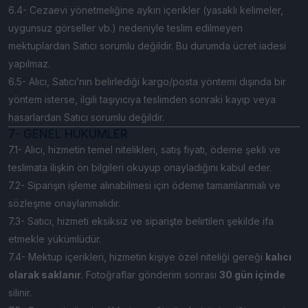
6.4- Cezaevi yönetmeliğine aykırı içerikler (yasaklı kelimeler,
uygunsuz görseller vb.) nedeniyle teslim edilmeyen
mektuplardan Satıcı sorumlu değildir. Bu durumda ücret iadesi
yapılmaz.
6.5- Alıcı, Satıcı’nın belirlediği kargo/posta yöntemi dışında bir
yöntem isterse, ilgili taşıyıcıya teslimden sonraki kayıp veya
hasarlardan Satıcı sorumlu değildir.
7- GENEL HÜKÜMLER
7.1- Alıcı, hizmetin temel nitelikleri, satış fiyatı, ödeme şekli ve
teslimata ilişkin ön bilgileri okuyup onayladığını kabul eder.
7.2- Siparişin işleme alınabilmesi için ödeme tamamlanmalı ve
sözleşme onaylanmalıdır.
7.3- Satıcı, hizmeti eksiksiz ve siparişte belirtilen şekilde ifa
etmekle yükümlüdür.
7.4- Mektup içerikleri, hizmetin kişiye özel niteliği gereği
kalıcı
olarak saklanır
. Fotoğraflar gönderim sonrası
30 gün içinde
silinir.