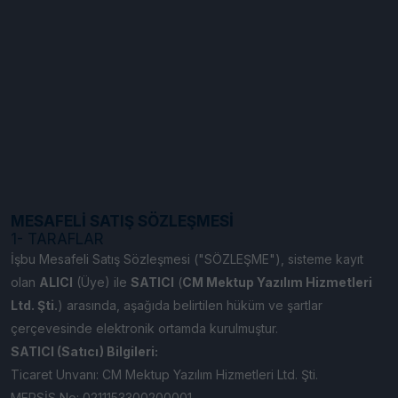
MESAFELİ SATIŞ SÖZLEŞMESİ
1- TARAFLAR
İşbu Mesafeli Satış Sözleşmesi ("SÖZLEŞME"), sisteme kayıt
olan
ALICI
(Üye) ile
SATICI
(
CM Mektup Yazılım Hizmetleri
Ltd. Şti.
) arasında, aşağıda belirtilen hüküm ve şartlar
çerçevesinde elektronik ortamda kurulmuştur.
SATICI (Satıcı) Bilgileri:
Ticaret Unvanı: CM Mektup Yazılım Hizmetleri Ltd. Şti.
MERSİS No: 0211153300200001