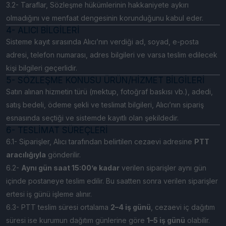
3.2- Taraflar, Sözleşme hükümlerinin hakkaniyete aykırı
olmadığını ve menfaat dengesinin korunduğunu kabul eder.
4- ALICI BİLGİLERİ
Sisteme kayıt sırasında Alıcı’nın verdiği ad, soyad, e-posta
adresi, telefon numarası, adres bilgileri ve varsa teslim edilecek
kişi bilgileri geçerlidir.
5- SÖZLEŞME KONUSU ÜRÜN/HİZMET BİLGİLERİ
Satın alınan hizmetin türü (mektup, fotoğraf baskısı vb.), adedi,
satış bedeli, ödeme şekli ve teslimat bilgileri, Alıcı’nın sipariş
esnasında seçtiği ve sistemde kayıtlı olan şekildedir.
6- TESLİMAT SÜREÇLERİ
6.1- Siparişler, Alıcı tarafından belirtilen cezaevi adresine
PTT
aracılığıyla
gönderilir.
6.2-
Aynı gün saat 15:00’e kadar
verilen siparişler aynı gün
içinde postaneye teslim edilir. Bu saatten sonra verilen siparişler
ertesi iş günü işleme alınır.
6.3- PTT teslim süresi ortalama
2–4 iş günü
, cezaevi iç dağıtım
süresi ise kurumun dağıtım günlerine göre
1–5 iş günü
olabilir.