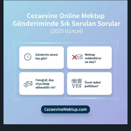
ekleyebilir miyim?” veya “Mektubum reddedilirse ne olur?” gibi
soruların yanıtlarını merak ediyor.
Bu rehberde,
CezaevineMektup.com kullanıcılarının en çok
sorduğu soruları
net ve doğru bilgilerle yanıtladık. 👇