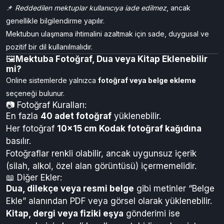
ve Denetim Birimi
tarafından incelenir.
Bu kontrol yalnızca güvenlik amacıyla yapılır.
Eğer mektupta uygun olmayan ifadeler (siyasi, tehdit içeren,
gizli anlam taşıyan kelimeler vb.) varsa, mektup alıcıya verilmez.
📌
Reddedilen mektuplar kullanıcıya iade edilmez
, ancak
genellikle bilgilendirme yapılır.
Mektubun ulaşmama ihtimalini azaltmak için sade, duygusal ve
pozitif bir dil kullanılmalıdır.
🖼️
Mektuba Fotoğraf, Dua veya Kitap Eklenebilir
mi?
Online sistemlerde yalnızca
fotoğraf veya belge ekleme
seçeneği bulunur.
📷 Fotoğraf Kuralları:
En fazla
40 adet fotoğraf
yüklenebilir.
Her fotoğraf
10x15 cm Kodak fotoğraf kağıdına
basılır.
Fotoğraflar renkli olabilir, ancak uygunsuz içerik
(silah, alkol, özel alan görüntüsü) içermemelidir.