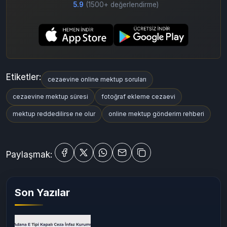
Uygulamadan Devam Et
Mobil uygulamamızla daha hızlı ve kolay mektup gönderin
5.9
(1500+ değerlendirme)
Etiketler:
cezaevine online mektup soruları
cezaevine mektup süresi
fotoğraf ekleme cezaevi
mektup reddedilirse ne olur
online mektup gönderim rehberi
Paylaşmak: