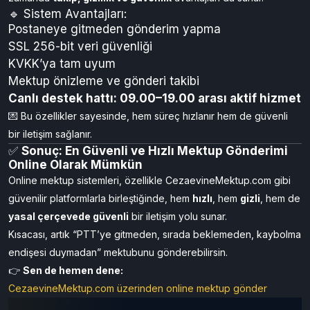
hizmet WhatsApp destek hattı
üzerinden yardım alınabilir.
🧭
CezaevineMektup.com Üzerinden Online
Gönderim Avantajları
CezaevineMektup.com, yalnızca gönderim kolaylığı değil; aynı
zamanda
takip, gizlilik ve güvenlik
avantajları da sunar.
🔹 Sistem Avantajları:
Postaneye gitmeden gönderim yapma
SSL 256-bit veri güvenliği
KVKK’ya tam uyum
Mektup önizleme ve gönderi takibi
Canlı destek hattı: 09.00–19.00 arası aktif hizmet
💌 Bu özellikler sayesinde, hem süreç hızlanır hem de güvenli
bir iletişim sağlanır.
✅
Sonuç: En Güvenli ve Hızlı Mektup Gönderimi
Online Olarak Mümkün
Online mektup sistemleri, özellikle CezaevineMektup.com gibi
güvenilir platformlarla birleştiğinde, hem
hızlı
, hem
gizli
, hem de
yasal çerçevede güvenli
bir iletişim yolu sunar.
Kısacası, artık “PTT’ye gitmeden, sırada beklemeden, kaybolma