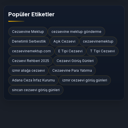
Cezaevi Tarihçesi ve Kuruluş Bilgileri
(53)
Cezaevi Konumları ve Ulaşım Bilgileri
(164)
Popüler Etiketler
Cezaevine Mektup
cezaevine mektup gönderme
Denetimli Serbestlik
Açık Cezaevi
cezaevinemektup
cezaevinemektup.com
E Tipi Cezaevi
T Tipi Cezaevi
Cezaevi Rehberi 2025
Cezaevi Görüş Günleri
izmir aliağa cezaevi
Cezaevine Para Yatırma
Adana Ceza İnfaz Kurumu
izmir cezaevi görüş günleri
sincan cezaevi görüş günleri