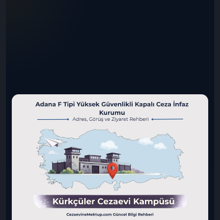
endişesi duymadan” mektubunu gönderebilirsin.
👉
Sen de hemen dene:
CezaevineMektup.com üzerinden online mektup gönder