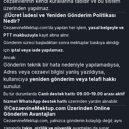
📖 Diğer Ekler:
Dua, dilekçe veya resmi belge
gibi metinler “Belge
Ekle” alanından PDF veya görsel olarak yüklenebilir.
Kitap, dergi veya fiziki eşya
gönderimi ise
cezaevlerinin kendi kurallarına tabidir ve bu sistem
üzerinden yapılmaz.
💰
Ücret İadesi ve Yeniden Gönderim Politikası
Nedir?
CezaevineMektup.com’da yapılan her işlem,
yasal belgeyle ve
PTT makbuzuyla
kayıt altına alınır.
Gönderim süreci başladıktan sonra mektuplar baskıya alındığı
için
iptal veya iade yapılamaz.
Ancak:
Gönderim teknik bir hata nedeniyle yapılamadıysa,
Adres veya cezaevi bilgisi yanlış yazıldıysa,
kullanıcıya
yeniden gönderim veya telafi hakkı
sunulur.
Bu tür durumlarda
Canlı destek hattı: 09.00–19.00 arası aktif