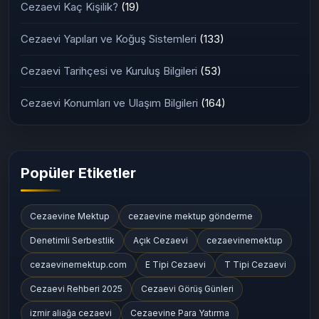
Cezaevi Kaç Kişilik?
(19)
Cezaevi Yapıları ve Koğuş Sistemleri
(133)
Cezaevi Tarihçesi ve Kuruluş Bilgileri
(53)
Cezaevi Konumları ve Ulaşım Bilgileri
(164)
Popüler Etiketler
Cezaevine Mektup
cezaevine mektup gönderme
Denetimli Serbestlik
Açık Cezaevi
cezaevinemektup
cezaevinemektup.com
E Tipi Cezaevi
T Tipi Cezaevi
Cezaevi Rehberi 2025
Cezaevi Görüş Günleri
izmir aliağa cezaevi
Cezaevine Para Yatırma