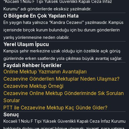
“Kocaeli 1 Nolu F Tipi Yüksek Güvenlikli Kapalı Ceza İnfaz
Kurumu” adı gönderilerde eksiksiz yazılmalıdır.
O Bölgede En Çok Yapılan Hata
En yaygın hata yalnızca “Kandıra Cezaevi” yazılmasıdır. Kampüs
içerisinde birçok kurum bulunduğu için bu durum gönderilerin
yanlış yönlenmesine neden olabilir.
Yerel Ulaşım İpucu
Kampüs şehir merkezine uzak olduğu için özellikle açık görüş
günlerinde erken saatlerde yola çıkılması büyük avantaj sağlar.
Faydalı Rehber İçerikler
Online Mektup Yazmanın Avantajları
Cezaevine Gönderilen Mektuplar Neden Ulaşmaz?
Cezaevine Mektup Örneği
Cezaevine Online Mektup Gönderiminde Sık Sorulan
Sorular
PTT ile Cezaevine Mektup Kaç Günde Gider?
Sonuç
Kocaeli 1 Nolu F Tipi Yüksek Güvenlikli Kapalı Ceza İnfaz Kurumu
hakkında doğru ve güncel bilgiye ulaşmak; ziyaret, para yatırma