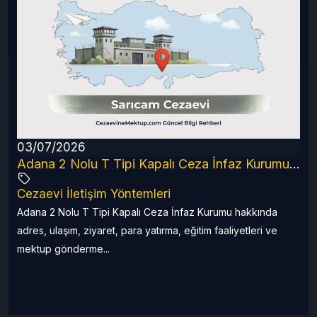
03/07/2026
6 Rehberi
Adana 2 Nolu T Tipi Kapalı Ceza İnfaz Kurumu (2026 Güncel Rehber)
Cezaevi İletişim Yöntemleri
a
Adana 2 Nolu T Tipi Kapalı Ceza İnfaz Kurumu hakkında
adres, ulaşım, ziyaret, para yatırma, eğitim faaliyetleri ve
mektup gönderme...