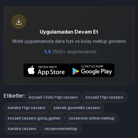
Uygulamadan Devam Et
Mobil uygulamamızla daha hızlı ve kolay mektup gönderin
5.9
(1500+ değerlendirme)
Etiketler:
kocaeli 1 nolu f tipi cezaevi
kocaeli f tipi cezaevi
kandıra f tipi cezaevi
yüksek güvenlikli cezaevi
kocaeli cezaevi görüş günleri
cezaevine online mektup
kandıra cezaevi
cezaevinemektup