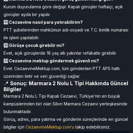
Kurum duyurularına göre değişir. Kapalı görüşler haftaiçi, açık
görüşler ayda bir yapılır.
2️⃣ Cezaevine nasıl para yatırabilirim?
PTT şubelerinden mahkûmun adı-soyadı ve T.C. kimlik numarası
ile işlem yapılabilir.
3️⃣ Görüşe çocuk girebilir mi?
Evet, açık görüşlerde 18 yaş altı yakınlar refakatle girebilir.
4️⃣ Cezaevine mektup göndermek güvenli mi?
Evet. CezaevineMektup.com, tüm gönderileri PTT APS hattı
üzerinden iletir ve veri güvenliği sağlar.
📍
Sonuç: Marmara 2 Nolu L Tipi Hakkında Güncel
Bilgiler
Marmara 2 Nolu L Tipi Kapalı Cezaevi, Türkiye’nin en büyük
kampüslerinden biri olan Silivri Marmara Cezaevi yerleşkesinde
bulunmaktadır.
Görüş, adres, para yatırma ve gönderim süreçlerinde en güncel
bilgiler için
CezaevineMektup.com’u
takip edebilirsiniz.