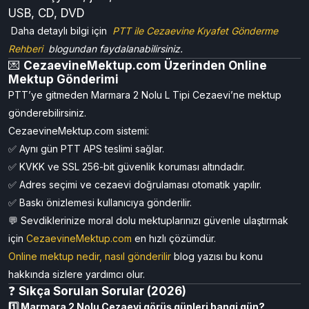
USB, CD, DVD
Daha detaylı bilgi için
PTT ile Cezaevine Kıyafet Gönderme
Rehberi
blogundan faydalanabilirsiniz.
💌
CezaevineMektup.com Üzerinden Online
Mektup Gönderimi
PTT’ye gitmeden Marmara 2 Nolu L Tipi Cezaevi’ne mektup
gönderebilirsiniz.
CezaevineMektup.com sistemi:
✅ Aynı gün PTT APS teslimi sağlar.
✅ KVKK ve SSL 256-bit güvenlik koruması altındadır.
✅ Adres seçimi ve cezaevi doğrulaması otomatik yapılır.
✅ Baskı önizlemesi kullanıcıya gönderilir.
💬 Sevdiklerinize moral dolu mektuplarınızı güvenle ulaştırmak
için
CezaevineMektup.com
en hızlı çözümdür.
Online mektup nedir, nasıl gönderilir
blog yazısı bu konu
hakkında sizlere yardımcı olur.
❓
Sıkça Sorulan Sorular (2026)
1️⃣ Marmara 2 Nolu Cezaevi görüş günleri hangi gün?