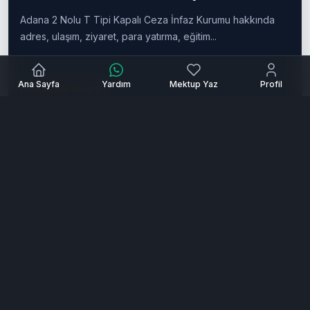
Güncel Rehber)
Adana 2 Nolu T Tipi Kapalı Ceza İnfaz Kurumu hakkında
adres, ulaşım, ziyaret, para yatırma, eğitim...
Ana Sayfa
Yardım
Mektup Yaz
Profil
Devamını oku
Cezaevine
Mektup
Sevdiğinize güvenle mektup ulaştırmanın en kolay yolu.
Kurallara uygunluk ve gizlilik güvencesiyle.