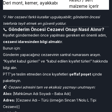
kamuflaj desenli kıyafetler
karışabilir
Provokatif veya
Yazılı / logolu tişörtler
siyasi içerik olabilir
Kesici / sert
Deri mont, kemer, ayakkabı
malzeme içerir
💡
Her cezaevi farklı kurallar uygulayabilir; gönderim öncesi
telefonla teyit etmek en güvenli yoldur.
📞
Gönderim Öncesi Cezaevi Onayı Nasıl Alınır?
Kıyafet göndermeden önce yapılması gereken en önemli adım,
cezaevi idaresinden bilgi almak
tır.
Bunun için:
Gönderim yapacağınız cezaevinin santral numarasını arayın.
“Kıyafet kabul günleri” ve “kabul edilen kıyafet türleri” hakkında
bilgi alın.
PTT’ye teslim etmeden önce kıyafetleri
şeffaf poşet
içinde
paketleyin.