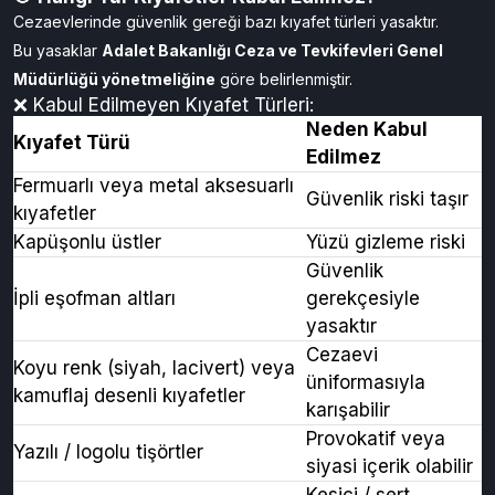
Mevsime uygun sade kıyafetler
⚠️
Kıyafetlerin yeni ve yıkanmış olması gerekir.
Kullanılmış, leke veya yazı içeren kıyafetler kabul edilmez.
🚫
Hangi Tür Kıyafetler Kabul Edilmez?
Cezaevlerinde güvenlik gereği bazı kıyafet türleri yasaktır.
Bu yasaklar
Adalet Bakanlığı Ceza ve Tevkifevleri Genel
Müdürlüğü yönetmeliğine
göre belirlenmiştir.
❌ Kabul Edilmeyen Kıyafet Türleri:
Neden Kabul
Kıyafet Türü
Edilmez
Fermuarlı veya metal aksesuarlı
Güvenlik riski taşır
kıyafetler
Kapüşonlu üstler
Yüzü gizleme riski
Güvenlik
İpli eşofman altları
gerekçesiyle
yasaktır
Cezaevi
Koyu renk (siyah, lacivert) veya
üniformasıyla