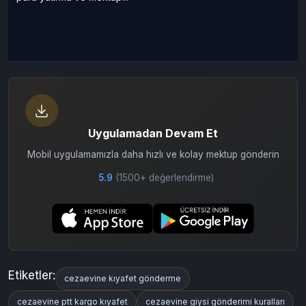
Cezaevi İletişim Yöntemleri
a
Adana F Tipi Yüksek Güvenlikli Ceza İnfaz Kurumu hakkında
adres, ulaşım, ziyaret, telefon görüşü, eğitim faaliyetleri,
para yatırma ve mektup...
Uygulamadan Devam Et
Mobil uygulamamızla daha hızlı ve kolay mektup gönderin
5.9
(1500+ değerlendirme)