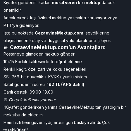
💡
Gönderinizi
PTT Kargo Takip
sisteminden kolayca takip
edebilirsiniz.
💌
CezaevineMektup.com ile Kıyafet Notu veya
Destek Mektubu Eklemek
Kıyafet gönderimi kadar,
moral veren bir mektup
da çok
önemlidir.
Ancak birçok kişi fiziksel mektup yazmakta zorlanıyor veya
PTT’ye gidemiyor.
İşte bu noktada
CezaevineMektup.com
, sevdiklerine
ulaşmanın en kolay ve duygusal yolu olarak öne çıkıyor.
💫
CezaevineMektup.com’un Avantajları:
Postaneye gitmeden mektup gönder
10x15 Kodak kalitesinde fotoğraf ekleme
Renkli kağıt, özel zarf ve koku seçenekleri
SSL 256-bit güvenlik + KVKK uyumlu sistem
Sabit gönderim ücreti:
192 TL (APS dahil)
Canlı destek: 09.00–19.00
💬
Gerçek kullanıcı yorumu: