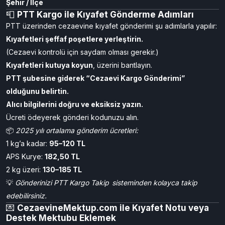
📬
Cezaevi adresini tam ve eksiksiz yazmayı unutmayın:
Alıcı:
[Mahkûmun Adı Soyadı – Baba Adı]
Adres:
[Cezaevi Adı – Türü (örneğin Sincan 1 Nolu L Tipi
Cezaevi)]
Şehir / İlçe
📮
PTT Kargo ile Kıyafet Gönderme Adımları
PTT üzerinden cezaevine kıyafet gönderimi şu adımlarla yapılır:
Kıyafetleri şeffaf poşetlere yerleştirin.
(Cezaevi kontrolü için saydam olması gerekir.)
Kıyafetleri kutuya koyun
, üzerini bantlayın.
PTT şubesine giderek “Cezaevi Kargo Gönderimi”
olduğunu belirtin.
Alıcı bilgilerini doğru ve eksiksiz yazın.
Ücreti ödeyerek gönderi kodunuzu alın.
📦
2025 yılı ortalama gönderim ücretleri:
1 kg’a kadar:
95–120 TL
APS Kurye:
182,50 TL
2 kg üzeri:
130–185 TL