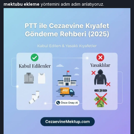
veya kumaş türleri
güvenlik gerekçesiyle yasaktır.
Bu yazıda,
PTT ile cezaevine kıyafet gönderme sürecini
,
kabul edilmeyen giysi türlerini
ve
CezaevineMektup.com üzerinden moral veren destek
mektubu ekleme
yöntemini adım adım anlatıyoruz.