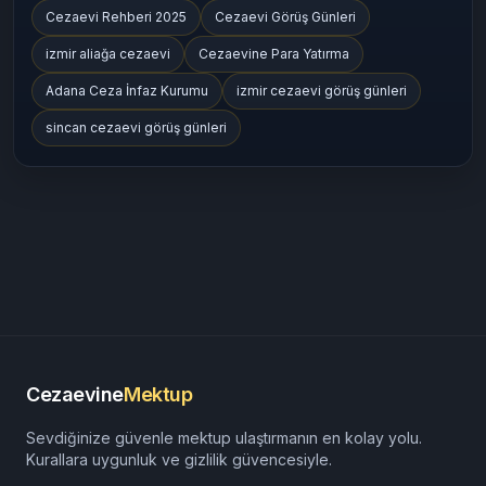
Cezaevine Mektup
cezaevine mektup gönderme
Denetimli Serbestlik
Açık Cezaevi
cezaevinemektup
cezaevinemektup.com
E Tipi Cezaevi
T Tipi Cezaevi
Cezaevi Rehberi 2025
Cezaevi Görüş Günleri
izmir aliağa cezaevi
Cezaevine Para Yatırma
Adana Ceza İnfaz Kurumu
izmir cezaevi görüş günleri
sincan cezaevi görüş günleri