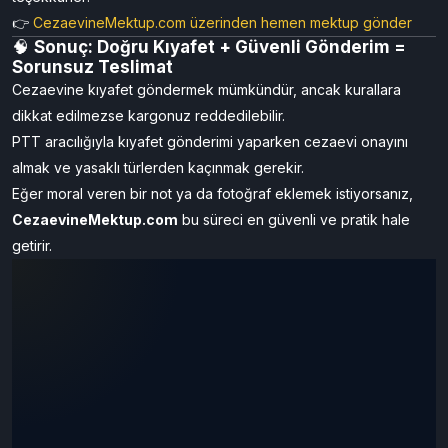
“Kıyafet gönderirken yanına CezaevineMektup’tan yazdığım bir
mektubu da ekledim.
Hem hızlı hem güvenliydi, ertesi gün baskıya alındı. Çok
teşekkürler!”
👉
CezaevineMektup.com üzerinden hemen mektup gönder
🧠
Sonuç: Doğru Kıyafet + Güvenli Gönderim =
Sorunsuz Teslimat
Cezaevine kıyafet göndermek mümkündür, ancak kurallara
dikkat edilmezse kargonuz reddedilebilir.
PTT aracılığıyla kıyafet gönderimi yaparken cezaevi onayını
almak ve yasaklı türlerden kaçınmak gerekir.
Eğer moral veren bir not ya da fotoğraf eklemek istiyorsanız,
CezaevineMektup.com
bu süreci en güvenli ve pratik hale
getirir.