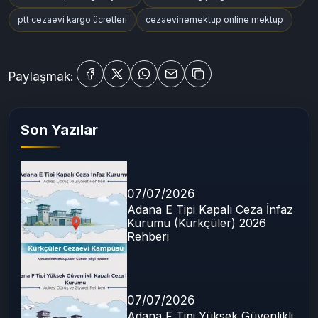
Etiketler:
cezaevine kıyafet gönderme
cezaevine ptt kargo kıyafet
cezaevine giysi gönderimi kuralları
ptt cezaevi kargo ücretleri
cezaevinemektup online mektup
Paylaşmak:
Son Yazılar
07/07/2026
Adana E Tipi Kapalı Ceza İnfaz
Kurumu (Kürkçüler) 2026
Rehberi