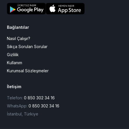
Cezaevine
Mektup
Sevdiğinize güvenle mektup ulaştırmanın en kolay yolu.
Kurallara uygunluk ve gizlilik güvencesiyle.
Bağlantılar
Nasıl Çalışır?
Sıkça Sorulan Sorular
Gizlilik
Kullanım
Kurumsal Sözleşmeler
İletişim
Telefon:
0 850 302 34 16