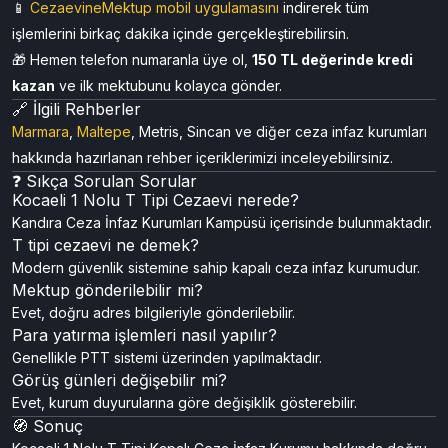
📱
CezaevineMektup
mobil uygulamasını
indirerek tüm
işlemlerini birkaç dakika içinde gerçekleştirebilirsin.
🎁 Hemen telefon numaranla üye ol,
150 TL değerinde kredi
kazan
ve ilk mektubunu kolayca gönder.
🔗 İlgili Rehberler
Marmara
,
Maltepe
, Metris, Sincan ve diğer ceza infaz kurumları
hakkında hazırlanan rehber içeriklerimizi inceleyebilirsiniz.
❓ Sıkça Sorulan Sorular
Kocaeli 1 Nolu T Tipi Cezaevi nerede?
Kandıra Ceza İnfaz Kurumları Kampüsü içerisinde bulunmaktadır.
T tipi cezaevi ne demek?
Modern güvenlik sistemine sahip kapalı ceza infaz kurumudur.
Mektup gönderilebilir mi?
Evet, doğru adres bilgileriyle gönderilebilir.
Para yatırma işlemleri nasıl yapılır?
Genellikle PTT sistemi üzerinden yapılmaktadır.
Görüş günleri değişebilir mi?
Evet, kurum duyurularına göre değişiklik gösterebilir.
🧭 Sonuç