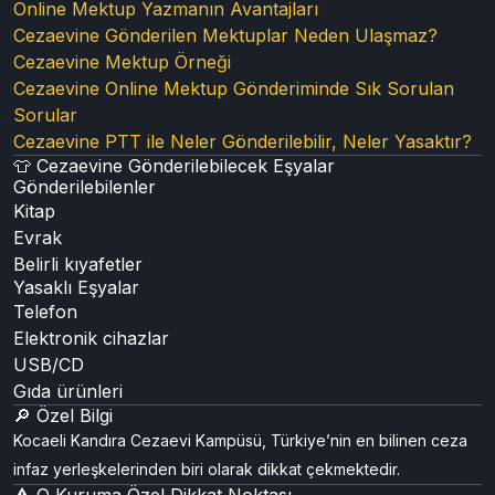
Online Mektup Yazmanın Avantajları
Cezaevine Gönderilen Mektuplar Neden Ulaşmaz?
Cezaevine Mektup Örneği
Cezaevine Online Mektup Gönderiminde Sık Sorulan
Sorular
Cezaevine PTT ile Neler Gönderilebilir, Neler Yasaktır?
👕 Cezaevine Gönderilebilecek Eşyalar
Gönderilebilenler
Kitap
Evrak
Belirli kıyafetler
Yasaklı Eşyalar
Telefon
Elektronik cihazlar
USB/CD
Gıda ürünleri
🔎 Özel Bilgi
Kocaeli Kandıra Cezaevi Kampüsü, Türkiye’nin en bilinen ceza
infaz yerleşkelerinden biri olarak dikkat çekmektedir.
⚠️ O Kuruma Özel Dikkat Noktası