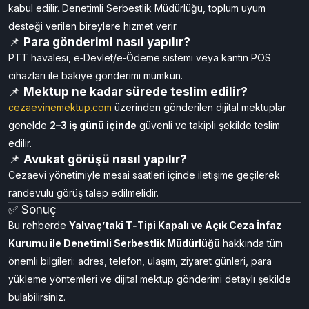
duyurulduğunda yapılır. Tarihler ve saatler duyuru panosu ve
resmi internet sitesinden takip edilebilir.
📌
Kimler hangi kuruma kalır?
T‑Tipi Cezaevi’ne orta–yüksek güvenlik düzeyinde hükümlüler
kabul edilir. Denetimli Serbestlik Müdürlüğü, toplum uyum
desteği verilen bireylere hizmet verir.
📌
Para gönderimi nasıl yapılır?
PTT havalesi, e‑Devlet/e‑Ödeme sistemi veya kantin POS
cihazları ile bakiye gönderimi mümkün.
📌
Mektup ne kadar sürede teslim edilir?
cezaevinemektup.com
üzerinden gönderilen dijital mektuplar
genelde
2–3 iş günü içinde
güvenli ve takipli şekilde teslim
edilir.
📌
Avukat görüşü nasıl yapılır?
Cezaevi yönetimiyle mesai saatleri içinde iletişime geçilerek
randevulu görüş talep edilmelidir.
✅ Sonuç
Bu rehberde
Yalvaç’taki T‑Tipi Kapalı ve Açık Ceza İnfaz