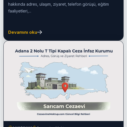
Adana F Tipi Yüksek Güvenlikli
Cezaevi (Kürkçüler) 2026
Rehberi
Adana F Tipi Yüksek Güvenlikli Ceza İnfaz Kurumu
hakkında adres, ulaşım, ziyaret, telefon görüşü, eğitim
faaliyetleri,...
Devamını oku