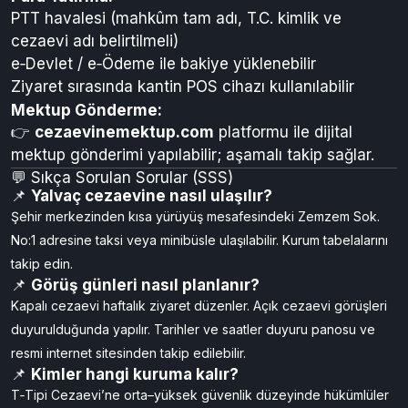
görüş duyurularla ilan edilir; saat aralığı genelde
10:00–15:00’dır.
💰 Para Yatırma & ✉️ Mektup Gönderme
Para Yatırma:
PTT havalesi (mahkûm tam adı, T.C. kimlik ve
cezaevi adı belirtilmeli)
e‑Devlet / e‑Ödeme ile bakiye yüklenebilir
Ziyaret sırasında kantin POS cihazı kullanılabilir
Mektup Gönderme:
👉
cezaevinemektup.com
platformu ile dijital
mektup gönderimi yapılabilir; aşamalı takip sağlar.
💬 Sıkça Sorulan Sorular (SSS)
📌
Yalvaç cezaevine nasıl ulaşılır?
Şehir merkezinden kısa yürüyüş mesafesindeki Zemzem Sok.
No:1 adresine taksi veya minibüsle ulaşılabilir. Kurum tabelalarını
takip edin.
📌
Görüş günleri nasıl planlanır?
Kapalı cezaevi haftalık ziyaret düzenler. Açık cezaevi görüşleri