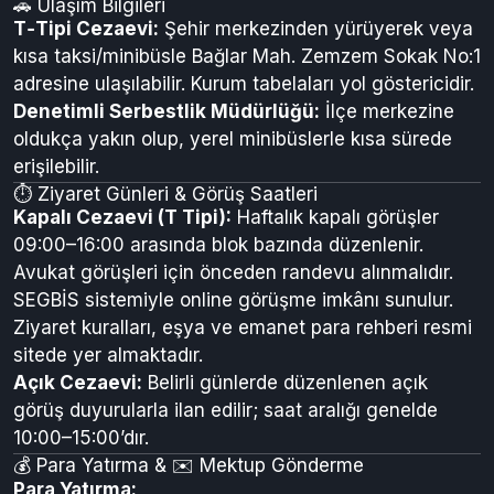
posta kodunda bulunmaktadır.
Kimler Kalır?
Tahliye sonrası topluma uyum
sağlayacak kişilere yön veren denetimli serbestlik
hizmeti sunar (uygulama merkezi merkez ilçededir).
🚗 Ulaşım Bilgileri
T‑Tipi Cezaevi:
Şehir merkezinden yürüyerek veya
kısa taksi/minibüsle Bağlar Mah. Zemzem Sokak No:1
adresine ulaşılabilir. Kurum tabelaları yol göstericidir.
Denetimli Serbestlik Müdürlüğü:
İlçe merkezine
oldukça yakın olup, yerel minibüslerle kısa sürede
erişilebilir.
⏱️ Ziyaret Günleri & Görüş Saatleri
Kapalı Cezaevi (T Tipi):
Haftalık kapalı görüşler
09:00–16:00 arasında blok bazında düzenlenir.
Avukat görüşleri için önceden randevu alınmalıdır.
SEGBİS sistemiyle online görüşme imkânı sunulur.
Ziyaret kuralları, eşya ve emanet para rehberi resmi
sitede yer almaktadır.
Açık Cezaevi:
Belirli günlerde düzenlenen açık