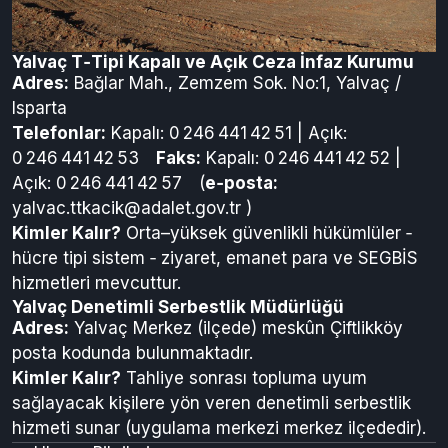
Yalvaç T‑Tipi Kapalı ve Açık Ceza İnfaz Kurumu
Adres:
Bağlar Mah., Zemzem Sok. No:1, Yalvaç /
Isparta
Telefonlar:
Kapalı: 0 246 441 42 51 | Açık:
0 246 441 42 53
Faks:
Kapalı: 0 246 441 42 52 |
Açık: 0 246 441 42 57 (
e‑posta:
yalvac.ttkacik@adalet.gov.tr
)
Kimler Kalır?
Orta–yüksek güvenlikli hükümlüler ‑
hücre tipi sistem ‑ ziyaret, emanet para ve SEGBİS
hizmetleri mevcuttur.
Yalvaç Denetimli Serbestlik Müdürlüğü
Adres:
Yalvaç Merkez (ilçede) meskûn Çiftlikköy