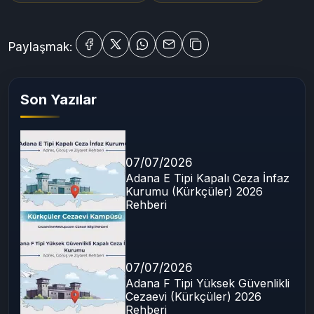
Etiketler:
Yalvaç Cezaevleri
Yalvaç T Tipi Cezaevi
Yalvaç Açık Cezaevi
Denetimli Serbestlik Müdürlüğü
cezaevine mektup gönderme
Cezaevi Ziyaret Rehberi
Paylaşmak:
Son Yazılar
07/07/2026
Adana E Tipi Kapalı Ceza İnfaz
Kurumu (Kürkçüler) 2026
Rehberi