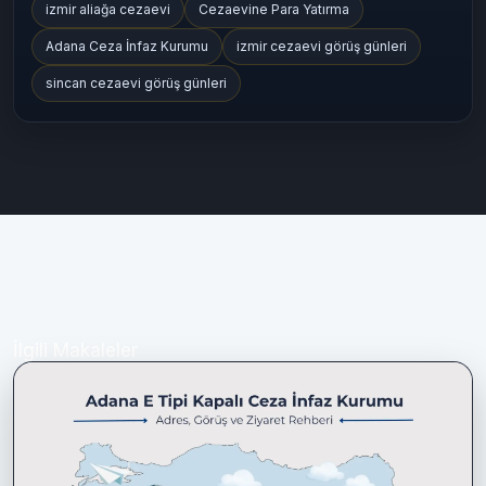
Denetimli Serbestlik
Açık Cezaevi
cezaevinemektup
cezaevinemektup.com
E Tipi Cezaevi
T Tipi Cezaevi
Cezaevi Rehberi 2025
Cezaevi Görüş Günleri
izmir aliağa cezaevi
Cezaevine Para Yatırma
Adana Ceza İnfaz Kurumu
izmir cezaevi görüş günleri
sincan cezaevi görüş günleri
İlgili Makaleler