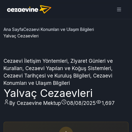
Cezaevine Mektup | Online
Mektup Yazdır ve Cezaevine
Gönder
Aç
Daha iyi deneyim için
uygulamamızı kullanın
ÜCRETSİZ
Ana Sayfa
Cezaevi Konumları ve Ulaşım Bilgileri
Yalvaç Cezaevleri
Cezaevi İletişim Yöntemleri
,
Ziyaret Günleri ve
Kuralları
,
Cezaevi Yapıları ve Koğuş Sistemleri
,
Cezaevi Tarihçesi ve Kuruluş Bilgileri
,
Cezaevi
Konumları ve Ulaşım Bilgileri
Yalvaç Cezaevleri