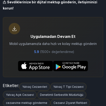
Kurumu ile Denetimli Serbestlik Müdürlüğü
hakkında tüm
önemli bilgileri: adres, telefon, ulaşım, ziyaret günleri, para
yükleme yöntemleri ve dijital mektup gönderimi detaylı şekilde
bulabilirsiniz.
📩
Sevdiklerinize bir
dijital mektup gönderin
, iletişiminizi
korun!
Uygulamadan Devam Et
Mobil uygulamamızla daha hızlı ve kolay mektup gönderin
5.9
(1500+ değerlendirme)