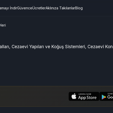
amayı İndir
Güvence
Ücretler
Aklınıza Takılanlar
Blog
leri
lları
,
Cezaevi Yapıları ve Koğuş Sistemleri
,
Cezaevi Kon