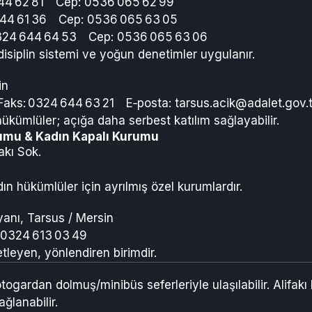
644 62 81 Cep: 0536 065 62 99
 644 61 36 Cep: 0536 065 63 05
24 644 64 53 Cep: 0536 065 63 06
siplin sistemi ve yoğun denetimler uygulanır.
in
aks: 0324 644 63 21 E‑posta:
tarsus.acik@adalet.gov.t
ükümlüler; açığa daha serbest katılım sağlayabilir.
rumu & Kadın Kapalı Kurumu
akı Sok.
n hükümlüler için ayrılmış özel kurumlardır.
yanı, Tarsus / Mersin
0324 613 03 49
leyen, yönlendiren birimdir.
ogardan dolmuş/minibüs seferleriyle ulaşılabilir. Alifakı
ğlanabilir.