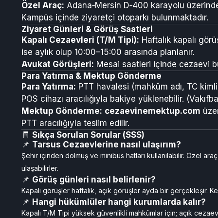
Özel Araç:
Adana‑Mersin D‑400 karayolu üzerinden
Kampüs içinde ziyaretçi otoparkı bulunmaktadır.
Ziyaret Günleri & Görüş Saatleri
Kapalı Cezaevleri (T/M Tipi):
Haftalık kapalı görü
ise aylık olup 10:00–15:00 arasında planlanır.
Avukat Görüşleri:
Mesai saatleri içinde cezaevi b
Para Yatırma & Mektup Gönderme
Para Yatırma:
PTT havalesi (mahkûm adı, TC kimli
POS cihazı aracılığıyla bakiye yüklenebilir. (Vakıf
Mektup Gönderme:
cezaevinemektup.com
üzer
PTT aracılığıyla teslim edilir.
🧾
Sıkça Sorulan Sorular (SSS)
📌
Tarsus Cezaevlerine nasıl ulaşırım?
Şehir içinden dolmuş ve minibüs hatları kullanılabilir. Özel ara
ulaşabilirler.
📌
Görüş günleri nasıl belirlenir?
Kapalı görüşler haftalık, açık görüşler ayda bir gerçekleşir. Ke
📌
Hangi hükümlüler hangi kurumlarda kalır?
Kapalı T/M Tipi yüksek güvenlikli mahkûmlar için; açık cezaevin