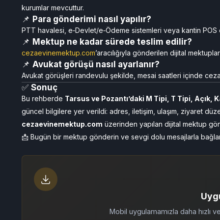
kurumlar mevcuttur.
📌
Para gönderimi nasıl yapılır?
PTT havalesi, e‑Devlet/e‑Ödeme sistemleri veya kantin POS ciha
📌
Mektup ne kadar sürede teslim edilir?
cezaevinemektup.com
’aracılığıyla gönderilen dijital mektuplar
📌
Avukat görüşü nasıl ayarlanır?
Avukat görüşleri randevulu şekilde, mesai saatleri içinde cezae
✅
Sonuç
Bu rehberde
Tarsus ve Pozantı’daki M Tipi, T Tipi, Açık,
güncel bilgilere yer verildi: adres, iletişim, ulaşım, ziyaret d
cezaevinemektup.com
üzerinden yapılan dijital mektup gönd
📩 Bugün bir mektup gönderin ve sevgi dolu mesajlarla bağlan
Uyg
Mobil uygulamamızla daha hızlı 