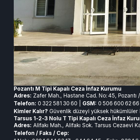
Pozantı M Tipi Kapalı Ceza İnfaz Kurumu
Adres:
Zafer Mah., Hastane Cad. No: 45, Pozantı 
Telefon:
0 322 581 30 60 |
GSM:
0 506 600 62 66
Kimler Kalır?
Güvenlik düzeyi yüksek hükümlüler içi
Tarsus 1‑2‑3 Nolu T Tipi Kapalı Ceza İnfaz Kuru
Adres:
Alifakı Mah., Alifakı Sok. Tarsus Cezaevi 
Telefon / Faks / Cep: