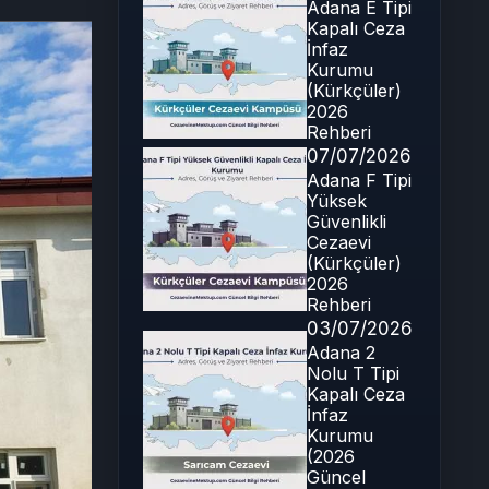
Adana E Tipi
Kapalı Ceza
İnfaz
Kurumu
(Kürkçüler)
2026
Rehberi
07/07/2026
Adana F Tipi
Yüksek
Güvenlikli
Cezaevi
(Kürkçüler)
2026
Rehberi
03/07/2026
Adana 2
Nolu T Tipi
Kapalı Ceza
İnfaz
Kurumu
(2026
Güncel