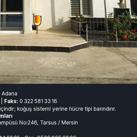
/ Adana
 |
Faks:
0 322 581 33 16
ndir; koğuş sistemi yerine hücre tipi barındırır.
mları
Kampüsü No:246, Tarsus / Mersin