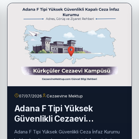
07/07/2026
Cezaevine Mektup
Adana F Tipi Yüksek
Güvenlikli Cezaevi
(Kürkçüler) 2026 Rehberi
Adana F Tipi Yüksek Güvenlikli Ceza İnfaz Kurumu