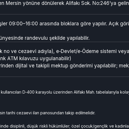
 Mersin yönüne dönülerek Alifakı Sok. No:246’ya gelinm
şler 09:00–16:00 arasında bloklara göre yapılır. Açık görü
ünyesinde randevulu şekilde yapılabilir.
k no ve cezaevi adıyla), e‑Devlet/e‑Ödeme sistemi veya
bank ATM kılavuzu uygulanabilir)
inden dijital ve takipli mektup gönderimi yapılabilir; m
ç kullanıcıları D‑400 karayolu üzerinden Alifakı Mah. tabelalarıyla kol
sin tarihi cezaevi ilan panosundan takip edilmelidir.
de disiplinli, düşük riskli hükümlüler; özel çocuk/gençlik ve kadınlar