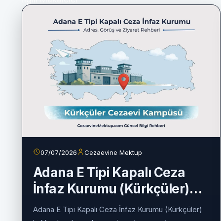
07/07/2026
Cezaevine Mektup
Adana E Tipi Kapalı Ceza
İnfaz Kurumu (Kürkçüler)
2026 Rehberi
Adana E Tipi Kapalı Ceza İnfaz Kurumu (Kürkçüler)