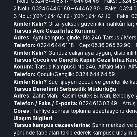
1 Nolu: 0324 644 63 17 – 644 64 45 Faks: 0324 
2 Nolu: 0324 644 61 80 – 644 62 80 Faks: 0324
3 Nolu:
Faks: 03
(0324) 644 63 86 - (0324) 644 62 10
Kimler Kalır?
Orta–yüksek güvenlikli mahkûmlar; di
Tarsus Açık Ceza İnfaz Kurumu
Adres:
Aynı kampüs içinde, No:246 Tarsus / Mers
Telefon:
0324 644 61 18 Cep: 0536 065 62 90 F
Kimler Kalır?
Gündüz çalışmaya uygun, disiplinli h
Tarsus Çocuk ve Gençlik Kapalı Ceza İnfaz Ku
Konum:
Tarsus Kampüsü No:246, Alifakı Mah. Alif
Telefon:
Çocuk/Gençlik: 0324 644 64 59
Kimler Kalır?
Suç işleyen çocuk ve gençler ile kadı
Tarsus Denetimli Serbestlik Müdürlüğü
Adres:
Zahit Mah., Kasım Gülek Bulvarı, Belediye 
Telefon / Faks / E‑posta:
0324 613 03 49 Atruş 
Görev:
Tahliye sonrası topluma adaptasyonu denet
Ulaşım Bilgileri
Tarsus kampüs cezaevlerine:
Şehir merkezi ve ot
yönünde tabelaları takip ederek kampüse ulaşım sa