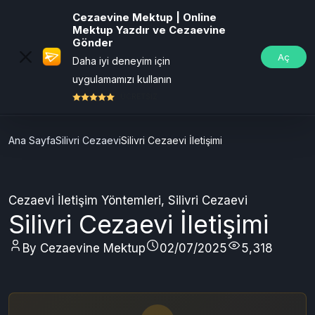
Cezaevine Mektup | Online
Mektup Yazdır ve Cezaevine
Gönder
Aç
Daha iyi deneyim için
uygulamamızı kullanın
ÜCRETSİZ
Ana Sayfa
Silivri Cezaevi
Silivri Cezaevi İletişimi
Cezaevi İletişim Yöntemleri
,
Silivri Cezaevi
Silivri Cezaevi İletişimi
By Cezaevine Mektup
02/07/2025
5,318