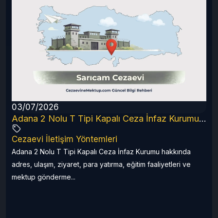
03/07/2026
6 Rehberi
Adana 2 Nolu T Tipi Kapalı Ceza İnfaz Kurumu (2026 Güncel Rehber)
Cezaevi İletişim Yöntemleri
a
Adana 2 Nolu T Tipi Kapalı Ceza İnfaz Kurumu hakkında
adres, ulaşım, ziyaret, para yatırma, eğitim faaliyetleri ve
mektup gönderme...