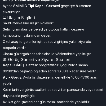
kurumdur. Hizmetler: elektronik kelepçe, psikososyal destek,
mesleki rehabilitasyon.
🚫 Kapanan Kurumlar
Salihli K2 Tipi Kapalı Ceza İnfaz Kurumu
(Kula)
ve
Selendi
K2 Tipi Kapalı Cezaevi
kapatılmıştır.
Ayrıca
Salihli C Tipi Kapalı Cezaevi
geçmişte hizmetten
çıkarılmıştır.
🚍 Ulaşım Bilgileri
Salihli merkezine ulaşım kolaydır:
Şehir içi minibüs ve belediye otobüs hatları; cezaevi
kampüsünün yakınından geçer.
Özel araç ile gelenler için cezaevi girişine yakın ziyaretçi
otoparkı vardır.
Ulaşım güzergahında tabelalar ile yönlendirme yapılmıştır.
📆 Görüş Günleri ve Ziyaret Saatleri
Kapalı Görüş:
Haftalık programlanır. Çoğunlukla sabah
09:00’dan başlayıp öğleden sonra 16:00’e kadar süre verilir.
Açık Görüş:
Ayda bir düzenlenir; genellikle 10:00–15:00 arası