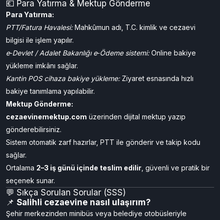
yapılır.
Kesin tarih ve görüş saatleri, cezaevi ilan panosunda veya resmi
duyurularla paylaşılır.
Avukat görüşmeleri her gün mesai saatlerinde yapılabilir.
💶 Para Yatırma & Mektup Gönderme
Para Yatırma:
PTT/Fatura Havalesi:
Mahkûmun adı, T.C. kimlik ve cezaevi
bilgisi ile işlem yapılır.
e‑Devlet / Adalet Bakanlığı e‑Ödeme sistemi:
Online bakiye
yükleme imkânı sağlar.
Kantin POS cihaza bakiye yükleme:
Ziyaret esnasında hızlı
bakiye tanımlama yapılabilir.
Mektup Gönderme:
cezaevinemektup.com
üzerinden dijital mektup yazıp
gönderebilirsiniz.
Sistem otomatik zarf hazırlar, PTT ile gönderir ve takip kodu
sağlar.
Ortalama
2–3 iş günü içinde teslim edilir
, güvenli ve pratik bir