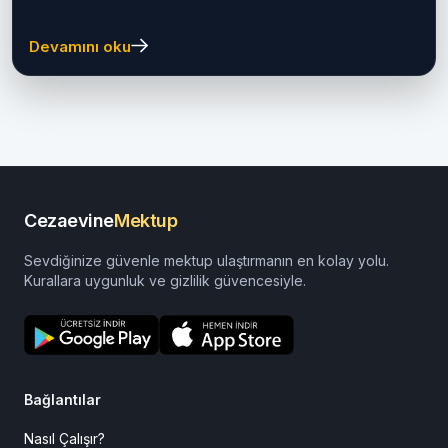
Ceza İnfaz Kurumu (2026
Güncel Rehber)
Adana 2 Nolu T Tipi Kapalı Ceza İnfaz Kurumu hakkında
adres, ulaşım, ziyaret, para yatırma, eğitim...
Devamını oku
Cezaevine
Mektup
Sevdiğinize güvenle mektup ulaştırmanın en kolay yolu.
Kurallara uygunluk ve gizlilik güvencesiyle.