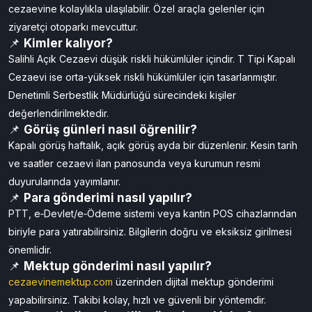
seçenek sunar.
💬 Sıkça Sorulan Sorular (SSS)
📌
Salihli cezaevine nasıl ulaşırım?
Şehir merkezinden minibüs veya belediye otobüsleriyle
cezaevine kolaylıkla ulaşılabilir. Özel araçla gelenler için
ziyaretçi otoparkı mevcuttur.
📌
Kimler kalıyor?
Salihli Açık Cezaevi düşük riskli hükümlüler içindir. T Tipi Kapalı
Cezaevi ise orta-yüksek riskli hükümlüler için tasarlanmıştır.
Denetimli Serbestlik Müdürlüğü sürecindeki kişiler
değerlendirilmektedir.
📌
Görüş günleri nasıl öğrenilir?
Kapalı görüş haftalık, açık görüş ayda bir düzenlenir. Kesin tarih
ve saatler cezaevi ilan panosunda veya kurumun resmi
duyurularında yayımlanır.
📌
Para gönderimi nasıl yapılır?
PTT, e‑Devlet/e‑Ödeme sistemi veya kantin POS cihazlarından
biriyle para yatırabilirsiniz. Bilgilerin doğru ve eksiksiz girilmesi