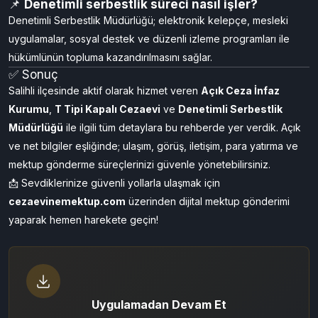
önemlidir.
📌
Mektup gönderimi nasıl yapılır?
cezaevinemektup.com
üzerinden dijital mektup gönderimi
yapabilirsiniz. Takibi kolay, hızlı ve güvenli bir yöntemdir.
📌
Denetimli serbestlik süreci nasıl işler?
Denetimli Serbestlik Müdürlüğü; elektronik kelepçe, mesleki
uygulamalar, sosyal destek ve düzenli izleme programları ile
hükümlünün topluma kazandırılmasını sağlar.
✅ Sonuç
Salihli ilçesinde aktif olarak hizmet veren
Açık Ceza İnfaz
Kurumu
,
T Tipi Kapalı Cezaevi
ve
Denetimli Serbestlik
Müdürlüğü
ile ilgili tüm detaylara bu rehberde yer verdik. Açık
ve net bilgiler eşliğinde; ulaşım, görüş, iletişim, para yatırma ve
mektup gönderme süreçlerinizi güvenle yönetebilirsiniz.
📩 Sevdiklerinize güvenli yollarla ulaşmak için
cezaevinemektup.com
üzerinden dijital mektup gönderimi
yaparak hemen harekete geçin!