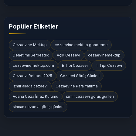
Cezaevi Tarihçesi ve Kuruluş Bilgileri
(53)
Cezaevi Konumları ve Ulaşım Bilgileri
(164)
Popüler Etiketler
Cezaevine Mektup
cezaevine mektup gönderme
Denetimli Serbestlik
Açık Cezaevi
cezaevinemektup
cezaevinemektup.com
E Tipi Cezaevi
T Tipi Cezaevi
Cezaevi Rehberi 2025
Cezaevi Görüş Günleri
izmir aliağa cezaevi
Cezaevine Para Yatırma
Adana Ceza İnfaz Kurumu
izmir cezaevi görüş günleri