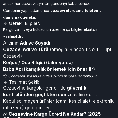
📮
PTT Üzerinden Cezaevine Kargo Gönderimi
Nasıl Yapılır?
PTT aracılığıyla cezaevine kargo göndermek mümkündür;
ancak her cezaevi aynı tür gönderiyi kabul etmez.
Gönderim yapmadan önce
cezaevi idaresine telefonla
danışmak
gerekir.
🔹 Gerekli Bilgiler:
Kargo zarfı veya kutusunun üzerine şu bilgiler eksiksiz
yazılmalıdır:
Alıcının
Adı ve Soyadı
Cezaevi Adı ve Türü
(örneğin: Sincan 1 Nolu L Tipi
Cezaevi)
Koğuş / Oda Bilgisi (biliniyorsa)
Baba Adı (karışıklık önlemek için önerilir)
📦
Gönderim sırasında nüfus cüzdanı ibrazı zorunludur.
🔹 Teslimat Şekli:
Cezaevine kargolar genellikle
güvenlik