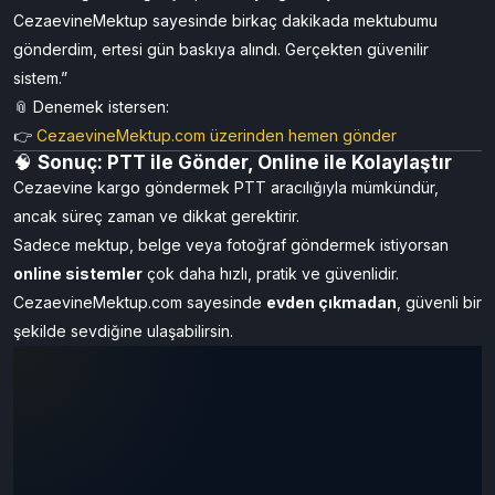
Mektup önizleme ve gönderi takibi
Canlı destek (09:00–19:00 saatleri arasında)
💬
Gerçek kullanıcı yorumu:
“İki bebeğim olduğu için postaneye gidemiyordum.
CezaevineMektup sayesinde birkaç dakikada mektubumu
gönderdim, ertesi gün baskıya alındı. Gerçekten güvenilir
sistem.”
📎 Denemek istersen:
👉
CezaevineMektup.com üzerinden hemen gönder
🧠
Sonuç: PTT ile Gönder, Online ile Kolaylaştır
Cezaevine kargo göndermek PTT aracılığıyla mümkündür,
ancak süreç zaman ve dikkat gerektirir.
Sadece mektup, belge veya fotoğraf göndermek istiyorsan
online sistemler
çok daha hızlı, pratik ve güvenlidir.
CezaevineMektup.com sayesinde
evden çıkmadan
, güvenli bir
şekilde sevdiğine ulaşabilirsin.