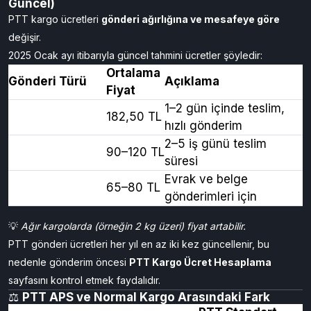
kontrolünden geçtikten sonra
teslim edilir.
Kabul edilmeyen ürünler (cam, kesici alet, elektronik
cihaz vb.) geri gönderilir.
💰
Cezaevine Kargo Ücreti Ne Kadar? (2025
Güncel)
PTT kargo ücretleri
gönderi ağırlığına ve mesafeye göre
değişir.
2025 Ocak ayı itibarıyla güncel tahmini ücretler şöyledir:
Ortalama
Gönderi Türü
Açıklama
Fiyat
1–2 gün içinde teslim,
APS Kurye
182,50 TL
hızlı gönderim
PTT Kargo
2–5 iş günü teslim
90–120 TL
(Standart)
süresi
İadeli Taahhütlü
Evrak ve belge
65–80 TL
Mektup
gönderimleri için
💡
Ağır kargolarda (örneğin 2 kg üzeri) fiyat artabilir.