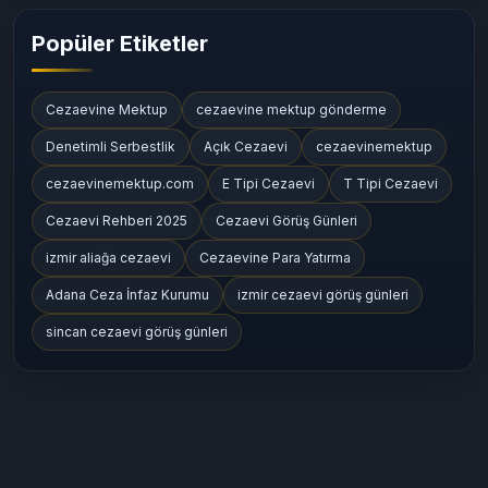
Cezaevi Konumları ve Ulaşım Bilgileri
(164)
Popüler Etiketler
Cezaevine Mektup
cezaevine mektup gönderme
Denetimli Serbestlik
Açık Cezaevi
cezaevinemektup
cezaevinemektup.com
E Tipi Cezaevi
T Tipi Cezaevi
Cezaevi Rehberi 2025
Cezaevi Görüş Günleri
izmir aliağa cezaevi
Cezaevine Para Yatırma
Adana Ceza İnfaz Kurumu
izmir cezaevi görüş günleri
sincan cezaevi görüş günleri