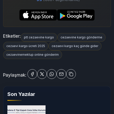
Uygulamadan Devam Et
Mobil uygulamamızla daha hızlı ve kolay mektup gönderin
5.9
(1500+ değerlendirme)
Etiketler:
ptt cezaevine kargo
cezaevine kargo gönderme
cezaevi kargo ücreti 2025
cezaevi kargo kaç günde gider
cezaevinemektup online gönderim
Paylaşmak: