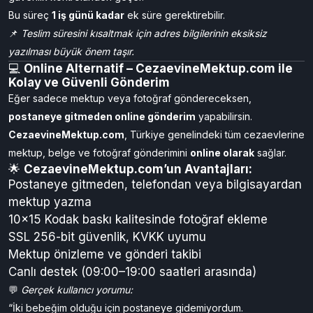
Tatil veya resmi günlerde:
6–7 iş gününe
uzayabilir.
Kargo cezaevine ulaştığında doğrudan kişiye verilmez; önce
güvenlik kontrolünden geçer.
Bu süreç
1 iş günü kadar
ek süre gerektirebilir.
📌
Teslim süresini kısaltmak için adres bilgilerinin eksiksiz
yazılması büyük önem taşır.
💻
Online Alternatif – CezaevineMektup.com ile
Kolay ve Güvenli Gönderim
Eğer sadece mektup veya fotoğraf göndereceksen,
postaneye gitmeden online gönderim
yapabilirsin.
CezaevineMektup.com
, Türkiye genelindeki tüm cezaevlerine
mektup, belge ve fotoğraf gönderimini
online olarak
sağlar.
🌟
CezaevineMektup.com’un Avantajları:
Postaneye gitmeden, telefondan veya bilgisayardan
mektup yazma
10x15 Kodak baskı kalitesinde fotoğraf ekleme
SSL 256-bit güvenlik, KVKK uyumu