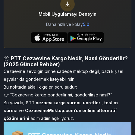
By Cezaevine Mektup
06/01/2026
4,271
Mobil Uygulamayı Deneyin
Daha hızlı ve kolay
5.0
📦
PTT Cezaevine Kargo Nedir, Nasıl Gönderilir?
(2025 Güncel Rehber)
Cezaevine sevdiğin birine sadece mektup değil, bazı kişisel
eşyalar da göndermek isteyebilirsin.
Bu noktada akla ilk gelen soru şudur:
👉 “Cezaevine kargo gönderilir mi, gönderilirse nasıl?”
Bu yazıda,
PTT cezaevi kargo süreci
,
ücretleri
,
teslim