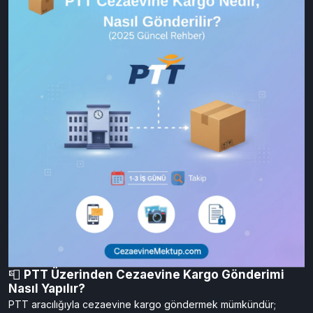
süresi
ve
CezaevineMektup.com’un online alternatif
çözümlerini
adım adım açıklıyoruz.