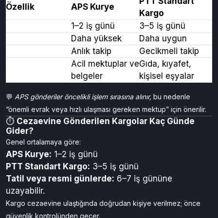
PTT gönderi ücretleri her yıl en az iki kez güncellenir, bu
nedenle gönderim öncesi
PTT Kargo Ücret Hesaplama
sayfasını kontrol etmek faydalıdır.
⚖️
PTT APS ve Normal Kargo Arasındaki Fark
PTT Standart
Özellik
APS Kurye
Kargo
Teslim Süresi
1–2 iş günü
3–5 iş günü
Ücret
Daha yüksek
Daha uygun
Takip Özelliği
Anlık takip
Gecikmeli takip
Tavsiye Edilen
Acil mektuplar ve
Gıda, kıyafet,
Kullanım
belgeler
kişisel eşyalar
💬
APS gönderiler öncelikli işlem sırasına alınır,
bu nedenle
“önemli evrak veya hızlı ulaşması gereken mektup” için önerilir.
⏱️
Cezaevine Gönderilen Kargolar Kaç Günde
Gider?
Genel ortalamaya göre:
APS Kurye:
1–2 iş günü
PTT Standart Kargo:
3–5 iş günü