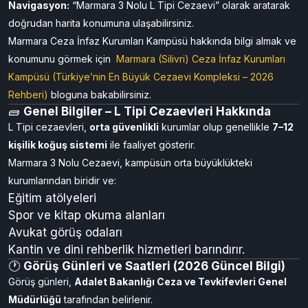
Navigasyon:
“Marmara 3 Nolu L Tipi Cezaevi” olarak aratarak
doğrudan harita konumuna ulaşabilirsiniz.
Marmara Ceza İnfaz Kurumları Kampüsü hakkında bilgi almak ve
konumunu görmek için
Marmara (Silivri) Ceza İnfaz Kurumları
Kampüsü (Türkiye’nin En Büyük Cezaevi Kompleksi – 2026
Rehberi)
bloguna bakabilirsiniz.
🧱
Genel Bilgiler – L Tipi Cezaevleri Hakkında
L Tipi cezaevleri,
orta güvenlikli
kurumlar olup genellikle
7–12
kişilik koğuş sistemi
ile faaliyet gösterir.
Marmara 3 Nolu Cezaevi, kampüsün orta büyüklükteki
kurumlarından biridir ve:
Eğitim atölyeleri
Spor ve kitap okuma alanları
Avukat görüş odaları
Kantin ve dini rehberlik hizmetleri barındırır.
🕐
Görüş Günleri ve Saatleri (2026 Güncel Bilgi)
Görüş günleri,
Adalet Bakanlığı Ceza ve Tevkifevleri Genel
Müdürlüğü
tarafından belirlenir.