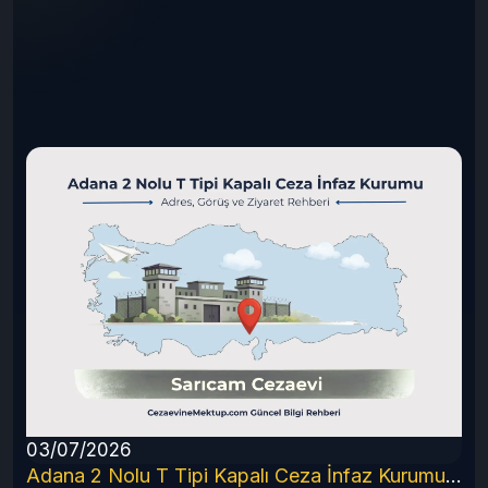
03/07/2026
6 Rehberi
Adana 2 Nolu T Tipi Kapalı Ceza İnfaz Kurumu (2026 Güncel Rehber)