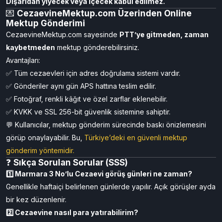
Dışarıdan yiyecek veya içecek kabul edilmez.
💌
CezaevineMektup.com Üzerinden Online
Mektup Gönderimi
CezaevineMektup.com sayesinde
PTT’ye gitmeden, zaman
kaybetmeden
mektup gönderebilirsiniz.
Avantajları:
✅ Tüm cezaevleri için adres doğrulama sistemi vardır.
✅ Gönderiler aynı gün APS hattına teslim edilir.
✅ Fotoğraf, renkli kâğıt ve özel zarflar eklenebilir.
✅ KVKK ve SSL 256-bit güvenlik sistemine sahiptir.
💬 Kullanıcılar, mektup gönderim sürecinde baskı önizlemesini
görüp onaylayabilir. Bu,
Türkiye’deki en güvenli mektup
gönderim yöntemidir.
❓
Sıkça Sorulan Sorular (SSS)
1️⃣ Marmara 3 No’lu Cezaevi görüş günleri ne zaman?
Genellikle haftaiçi belirlenen günlerde yapılır. Açık görüşler ayda
bir kez düzenlenir.
2️⃣ Cezaevine nasıl para yatırabilirim?