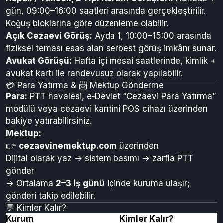
erişilebilir. Ziyaretçiler için otopark sunulur.
Kapanan Kaman Kurumu:
Önceki adresi halka
kapanmıştır; artık erişim yoktur.
🕒 Görüş Günleri ve Saatleri
Kapalı / Yüksek, E Tipi Kurum Görüşleri:
Haftada 1
gün, 09:00–16:00 saatleri arasında gerçekleştirilir.
Koğuş bloklarına göre düzenleme olabilir.
Açık Cezaevi Görüş:
Ayda 1, 10:00–15:00 arasında
fiziksel teması esas alan serbest görüş imkânı sunar.
Avukat Görüşü:
Hafta içi mesai saatlerinde, kimlik +
avukat kartı ile randevusuz olarak yapılabilir.
💳 Para Yatırma & 📨 Mektup Gönderme
Para:
PTT havalesi, e‑Devlet “Cezaevi Para Yatırma”
modülü veya cezaevi kantini POS cihazı üzerinden
bakiye yatırabilirsiniz.
Mektup:
👉
cezaevinemektup.com
üzerinden
Dijital olarak yaz → sistem basımı → zarfla PTT
gönder