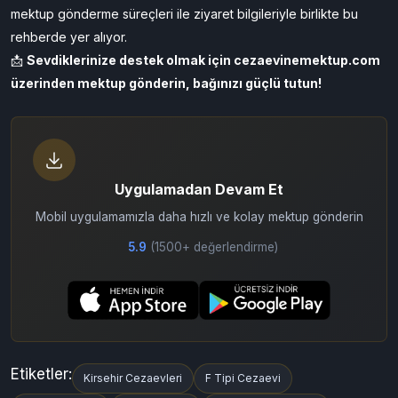
görüş yapılabilir.
✅ Sonuç
Kırşehir’deki aktif cezaevleri – 1 Nolu Yüksek Güvenlikli, Açık, E
Tipi ve Denetimli sistemli kurumlar – konum, ulaşım, para ve
mektup gönderme süreçleri ile ziyaret bilgileriyle birlikte bu
rehberde yer alıyor.
📩
Sevdiklerinize destek olmak için
cezaevinemektup.com
üzerinden mektup gönderin, bağınızı güçlü tutun!
Uygulamadan Devam Et
Mobil uygulamamızla daha hızlı ve kolay mektup gönderin
5.9
(1500+ değerlendirme)