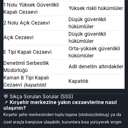
→ Ortalama
2–3 iş günü
içinde kuruma ulaşır;
gönderi takip edilebilir.
💬 Kimler Kalır?
Kurum
Kimler Kalır?
1 Nolu Yüksek Güvenlikli
Yüksek riskli hükümlüler
Kapalı Cezaevi
Düşük güvenlikli
2 Nolu Açık Cezaevi
hükümlüler
Düşük güvenlikli
Açık Cezaevi
hükümlüler
Orta-yüksek güvenlikli
E Tipi Kapalı Cezaevi
hükümlüler
Denetimli Serbestlik
Adli denetim altındakiler
Müdürlüğü
Kaman B Tipi Kapalı
Kapatıldı
Cezaevi
(kapatıldı)
💬 Sıkça Sorulan Sorular (SSS)