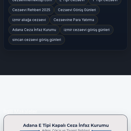
Cezaevine Mektup
cezaevine mektup gönderme
Denetimli Serbestlik
Açık Cezaevi
cezaevinemektup
cezaevinemektup.com
E Tipi Cezaevi
T Tipi Cezaevi
Cezaevi Rehberi 2025
Cezaevi Görüş Günleri
izmir aliağa cezaevi
Cezaevine Para Yatırma
Adana Ceza İnfaz Kurumu
izmir cezaevi görüş günleri
sincan cezaevi görüş günleri