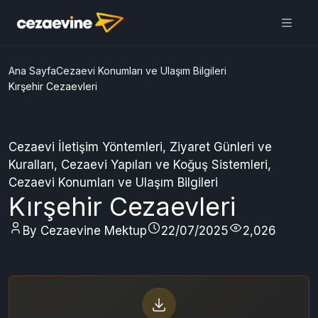
Cezaevine Mektup | Online
Mektup Yazdır ve Cezaevine
Gönder
Aç
Daha iyi deneyim için
uygulamamızı kullanın
ÜCRETSİZ
Ana Sayfa
Cezaevi Konumları ve Ulaşım Bilgileri
Kırşehir Cezaevleri
Cezaevi İletişim Yöntemleri
,
Ziyaret Günleri ve
Kuralları
,
Cezaevi Yapıları ve Koğuş Sistemleri
,
Cezaevi Konumları ve Ulaşım Bilgileri
Kırşehir Cezaevleri
By Cezaevine Mektup
22/07/2025
2,026