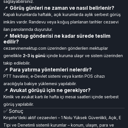
📌
Kırşehir merkezine yakın cezaevlerine nasıl
ulaşırım?
Kırşehir şehir merkezinden toplu taşıma (otobüs/dolmuş) ya da
özel araçla kampüse ulaşabilir, kurumlara kısa yürüyerek erişim
sağlayabilirsiniz.
📌
Görüş günleri ne zaman ve nasıl belirlenir?
Kapalı kurumlarda haftalık, açık kurumlarda aylık serbest görüş
imkânı vardır. Randevu veya koğuş planlanan tarihler cezaevi
ilan panolarında duyurulur.
📌
Mektup gönderisi ne kadar sürede teslim
edilir?
cezaevinemektup.com üzerinden gönderilen mektuplar
genellikle
2–3 iş günü
içinde kuruma ulaşır ve sistem üzerinden
takip edilebilir.
📌
Para yatırma yöntemleri nelerdir?
PTT havalesi, e‑Devlet sistemi veya kantin POS cihazı
aracılığıyla bakiye yüklemesi yapılabilir.
📌
Avukat görüşü için ne gerekiyor?
Kimlik ve avukat kartı ile hafta içi mesai saatleri içinde serbest