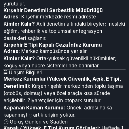
Kırşehir Açık Ceza İnfaz Kurumu
Adres:
Merkez kampüs genel alanında
Kimler Kalır?
Aynı şekilde düşük güvenlikli
hükümlüler; rehabilitasyona yönelik faaliyetler
yürütülür.
Kırşehir Denetimli Serbestlik Müdürlüğü
Adres:
Kırşehir merkezde resmi adreste
Kimler Kalır?
Adli denetim altındaki bireyler; mesleki
eğitim, rehberlik ve toplumsal entegrasyon
destekleri sağlanır.
Kırşehir E Tipi Kapalı Ceza İnfaz Kurumu
Adres:
Merkez kampüsünde yer alır
Kimler Kalır?
Orta-yüksek güvenlikli hükümlüler;
koğuş veya hücre sistemlerinde barınırlar.
🚍 Ulaşım Bilgileri
Merkez Kurumlar (Yüksek Güvenlik, Açık, E Tipi,
Denetimli):
Kırşehir şehir merkezinden toplu taşıma
(otobüs, dolmuş) veya özel araçla kısa sürede