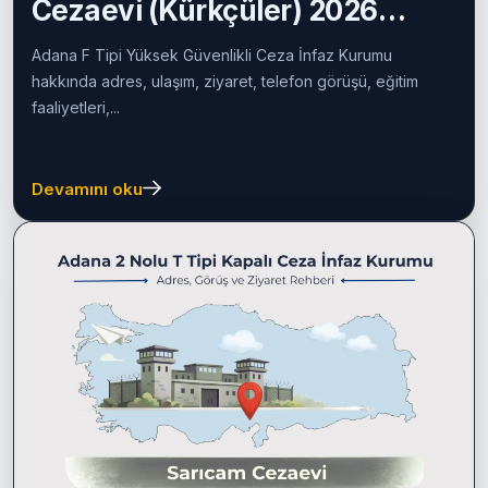
07/07/2026
Cezaevine Mektup
Adana F Tipi Yüksek Güvenlikli
Cezaevi (Kürkçüler) 2026
Rehberi
Adana F Tipi Yüksek Güvenlikli Ceza İnfaz Kurumu
hakkında adres, ulaşım, ziyaret, telefon görüşü, eğitim
faaliyetleri,...
Devamını oku