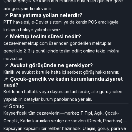
Çocuk-gençlik ve kadın kurumlarında duyurulan günlere göre
aile görüşme fırsatı verilir.
📌
Para yatırma yolları nelerdir?
PTT havalesi, e‑Devlet sistemi ya da kantin POS aracılığıyla
kolayca bakiye yatırabilirsiniz.
📌
Mektup teslim süresi nedir?
cezaevinemektup.com üzerinden gönderilen mektuplar
genellikle 2–3 iş günü içinde teslim edilir; online takip imkânı
mevcuttur.
📌
Avukat görüşünde ne gerekiyor?
Kimlik ve avukat kartı ile hafta içi serbest görüş hakkı tanınır.
📌
Çocuk-gençlik ve kadın kurumlarında ziyaret
nasıl?
Belirlenen haftalık veya duyurulan tarihlerde, aile görüşmeleri
yapılabilir; detaylar kurum panolarında yer alır.
✅ Sonuç
Kayseri’deki tüm cezaevlerini—merkez T Tipi, Açık, Çocuk-
Gençlik, Kadın kurumları ve ilçe cezaevleri (Develi, Pınarbaşı)—
kapsayan kapsamlı bir rehber hazırladık. Ulaşım, görüş, para ve