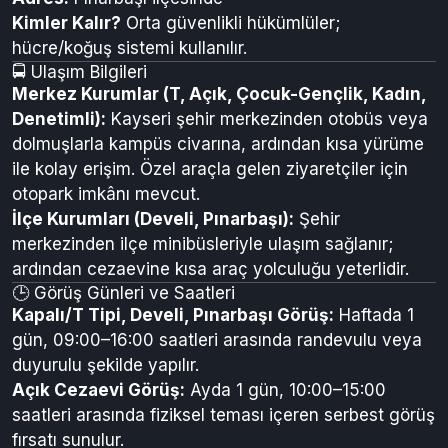
Kimler Kalır?
Orta güvenlikli hükümlüler;
hücre/koğuş sistemi kullanılır.
🚍 Ulaşım Bilgileri
Merkez Kurumlar (T, Açık, Çocuk-Gençlik, Kadın,
Denetimli):
Kayseri şehir merkezinden otobüs veya
dolmuşlarla kampüs civarına, ardından kısa yürüme
ile kolay erişim. Özel araçla gelen ziyaretçiler için
otopark imkânı mevcut.
İlçe Kurumları (Develi, Pınarbaşı):
Şehir
merkezinden ilçe minibüsleriyle ulaşım sağlanır;
ardından cezaevine kısa araç yolculuğu yeterlidir.
🕒 Görüş Günleri ve Saatleri
Kapalı/T Tipi, Develi, Pınarbaşı Görüş:
Haftada 1
gün, 09:00–16:00 saatleri arasında randevulu veya
duyurulu şekilde yapılır.
Açık Cezaevi Görüş:
Ayda 1 gün, 10:00–15:00
saatleri arasında fiziksel teması içeren serbest görüş
fırsatı sunulur.