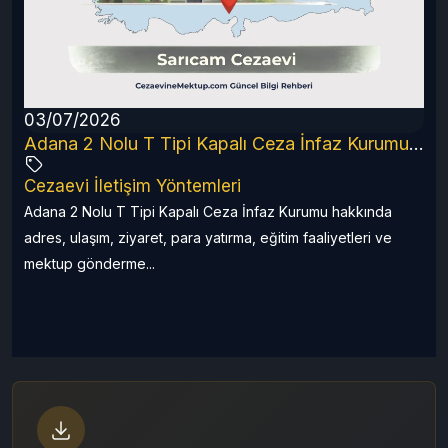
03/07/2026
6 Rehberi
Adana 2 Nolu T Tipi Kapalı Ceza İnfaz Kurumu (2026 Güncel Rehber)
Cezaevi İletişim Yöntemleri
a
Adana 2 Nolu T Tipi Kapalı Ceza İnfaz Kurumu hakkında
adres, ulaşım, ziyaret, para yatırma, eğitim faaliyetleri ve
mektup gönderme...