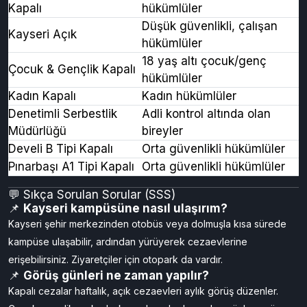
Kapalı
hükümlüler
Düşük güvenlikli, çalışan
Kayseri Açık
hükümlüler
18 yaş altı çocuk/genç
Çocuk & Gençlik Kapalı
hükümlüler
Kadın Kapalı
Kadın hükümlüler
Denetimli Serbestlik
Adli kontrol altında olan
Müdürlüğü
bireyler
Develi B Tipi Kapalı
Orta güvenlikli hükümlüler
Pınarbaşı A1 Tipi Kapalı
Orta güvenlikli hükümlüler
💬 Sıkça Sorulan Sorular (SSS)
📌
Kayseri kampüsüne nasıl ulaşırım?
Kayseri şehir merkezinden otobüs veya dolmuşla kısa sürede
kampüse ulaşabilir, ardından yürüyerek cezaevlerine
erişebilirsiniz. Ziyaretçiler için otopark da vardır.
📌
Görüş günleri ne zaman yapılır?
Kapalı cezalar haftalık, açık cezaevleri aylık görüş düzenler.