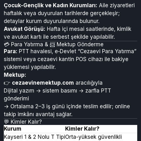
Çocuk-Gençlik ve Kadın Kurumları:
Aile ziyaretleri
haftalık veya duyurulan tarihlerde gerçekleşir;
detaylar kurum duyurularında bulunur.
Avukat Görüşü:
Hafta içi mesai saatlerinde, kimlik
ve avukat kartı ile serbest şekilde yapılabilir.
💳 Para Yatırma & 📨 Mektup Gönderme
Para:
PTT havalesi, e‑Devlet “Cezaevi Para Yatırma”
sistemi veya cezaevi kantin POS cihazı ile bakiye
yüklemesi yapılabilir.
Mektup:
👉
cezaevinemektup.com
aracılığıyla
Dijital yazım → sistem basımı → zarfla PTT
gönderimi
→ Ortalama 2–3 iş günü içinde teslim edilir; online
takip imkânı avantaj sağlar.
💬 Kimler Kalır?
Kurum
Kimler Kalır?
Kayseri 1 & 2 Nolu T Tipi
Orta-yüksek güvenlikli