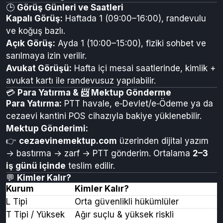
Navigasyona "Erzincan L Tipi Cezaevi" yazmanız
yeterlidir. Kampüste ziyaretçi otoparkı ücretsizdir.
Güvenlik kontrolü nedeniyle
ziyaretçiler en az 30
dakika önce
gitmelidir.
🕒
Görüş Günleri ve Saatleri
Kapalı Görüş:
Haftada 1 (09:00–16:00), randevulu
ve koğuş bazlı.
Açık Görüş:
Ayda 1 (10:00–15:00), fiziki sohbet ve
sarılmaya izin verilir.
Avukat Görüşü:
Hafta içi mesai saatlerinde, kimlik +
avukat kartı ile randevusuz yapılabilir.
💳
Para Yatırma & 📨 Mektup Gönderme
Para Yatırma:
PTT havale, e‑Devlet/e‑Ödeme ya da
cezaevi kantini POS cihazıyla bakiye yüklenebilir.
Mektup Gönderimi:
👉
cezaevinemektup.com
üzerinden dijital yazım
→ bastırma → zarf → PTT gönderim. Ortalama
2–3
iş günü içinde
teslim edilir.