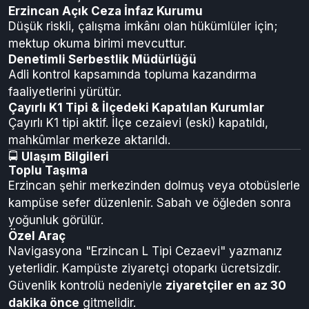
altında tutulur.
Erzincan Kapalı / E Tipi / Kadın Kapalı Ceza İnfaz
Kurumları
E tipi: Orta güvenlikli, kadın kapalı: sadece kadın
hükümlüler için kurumsal barınma sunar.
Erzincan Açık Ceza İnfaz Kurumu
Düşük riskli, çalışma imkânı olan hükümlüler için;
mektup okuma birimi mevcuttur.
Denetimli Serbestlik Müdürlüğü
Adli kontrol kapsamında topluma kazandırma
faaliyetlerini yürütür.
Çayırlı K1 Tipi & İlçedeki Kapatılan Kurumlar
Çayırlı K1 tipi aktif. İlçe cezaievi (eski) kapatıldı,
mahkûmlar merkeze aktarıldı.
🚍
Ulaşım Bilgileri
Toplu Taşıma
Erzincan şehir merkezinden dolmuş veya otobüslerle
kampüse sefer düzenlenir. Sabah ve öğleden sonra
yoğunluk görülür.
Özel Araç