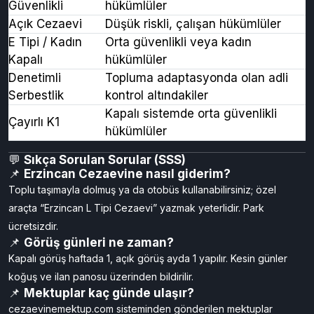
💬
Kimler Kalır?
Kurum
Kimler Kalır?
L Tipi
Orta güvenlikli hükümlüler
T Tipi / Yüksek
Ağır suçlu & yüksek riskli
Güvenlikli
hükümlüler
Açık Cezaevi
Düşük riskli, çalışan hükümlüler
E Tipi / Kadın
Orta güvenlikli veya kadın
Kapalı
hükümlüler
Denetimli
Topluma adaptasyonda olan adli
Serbestlik
kontrol altındakiler
Kapalı sistemde orta güvenlikli
Çayırlı K1
hükümlüler
💬
Sıkça Sorulan Sorular (SSS)
📌
Erzincan Cezaevine nasıl giderim?
Toplu taşımayla dolmuş ya da otobüs kullanabilirsiniz; özel
araçta “Erzincan L Tipi Cezaevi” yazmak yeterlidir. Park
ücretsizdir.
📌
Görüş günleri ne zaman?