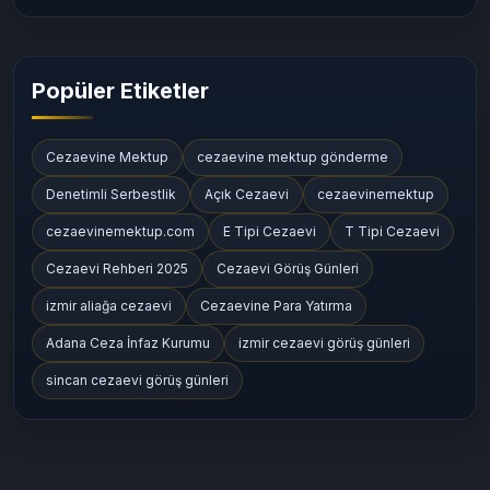
Cezaevi Tarihçesi ve Kuruluş Bilgileri
(53)
Cezaevi Konumları ve Ulaşım Bilgileri
(164)
Popüler Etiketler
Cezaevine Mektup
cezaevine mektup gönderme
Denetimli Serbestlik
Açık Cezaevi
cezaevinemektup
cezaevinemektup.com
E Tipi Cezaevi
T Tipi Cezaevi
Cezaevi Rehberi 2025
Cezaevi Görüş Günleri
izmir aliağa cezaevi
Cezaevine Para Yatırma
Adana Ceza İnfaz Kurumu
izmir cezaevi görüş günleri
sincan cezaevi görüş günleri