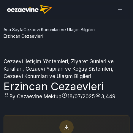
Cezaevine Mektup | Online
Mektup Yazdır ve Cezaevine
Gönder
Aç
Daha iyi deneyim için
uygulamamızı kullanın
ÜCRETSİZ
Ana Sayfa
Cezaevi Konumları ve Ulaşım Bilgileri
Erzincan Cezaevleri
Cezaevi İletişim Yöntemleri
,
Ziyaret Günleri ve
Kuralları
,
Cezaevi Yapıları ve Koğuş Sistemleri
,
Cezaevi Konumları ve Ulaşım Bilgileri
Erzincan Cezaevleri
By Cezaevine Mektup
18/07/2025
3,449