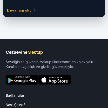
Ceza İnfaz Kurumu (2026
Güncel Rehber)
Adana 2 Nolu T Tipi Kapalı Ceza İnfaz Kurumu hakkında
adres, ulaşım, ziyaret, para yatırma, eğitim...
Devamını oku
Cezaevine
Mektup
Sevdiğinize güvenle mektup ulaştırmanın en kolay yolu.
Kurallara uygunluk ve gizlilik güvencesiyle.