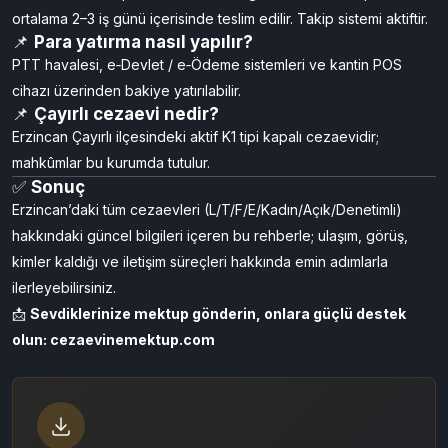
Kapalı görüş haftada 1, açık görüş ayda 1 yapılır. Kesin günler
koğuş ve ilan panosu üzerinden bildirilir.
📌
Mektuplar kaç günde ulaşır?
cezaevinemektup.com sisteminden gönderilen mektuplar
ortalama 2–3 iş günü içerisinde teslim edilir. Takip sistemi aktiftir.
📌
Para yatırma nasıl yapılır?
PTT havalesi, e‑Devlet / e‑Ödeme sistemleri ve kantin POS
cihazı üzerinden bakiye yatırılabilir.
📌
Çayırlı cezaevi nedir?
Erzincan Çayırlı ilçesindeki aktif K1 tipi kapalı cezaevidir;
mahkûmlar bu kurumda tutulur.
✅
Sonuç
Erzincan’daki tüm cezaevleri (L/T/F/E/Kadın/Açık/Denetimli)
hakkındaki güncel bilgileri içeren bu rehberle; ulaşım, görüş,
kimler kaldığı ve iletişim süreçleri hakkında emin adımlarla
ilerleyebilirsiniz.
📩
Sevdiklerinize mektup gönderin, onlara güçlü destek
olun:
cezaevinemektup.com