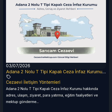
03/07/2026
6 Rehberi
Adana 2 Nolu T Tipi Kapalı Ceza İnfaz Kurumu (2026 Güncel Rehber)
Cezaevi İletişim Yöntemleri
a
Adana 2 Nolu T Tipi Kapalı Ceza İnfaz Kurumu hakkında
adres, ulaşım, ziyaret, para yatırma, eğitim faaliyetleri ve
mektup gönderme...