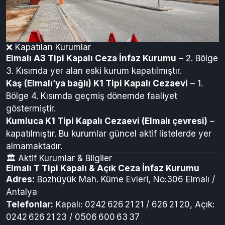
❌ Kapatılan Kurumlar
Elmalı A3 Tipi Kapalı Ceza İnfaz Kurumu
– 2. Bölge
3. Kısımda yer alan eski kurum kapatılmıştır.
Kaş (Elmalı’ya bağlı) K1 Tipi Kapalı Cezaevi
– 1.
Bölge 4. Kısımda geçmiş dönemde faaliyet
göstermiştir.
Kumluca K1 Tipi Kapalı Cezaevi (Elmalı çevresi)
–
kapatılmıştır. Bu kurumlar güncel aktif listelerde yer
almamaktadır.
🏛️ Aktif Kurumlar & Bilgiler
Elmalı T Tipi Kapalı & Açık Ceza İnfaz Kurumu
Adres:
Bozhüyük Mah. Küme Evleri, No:306 Elmalı /
Antalya
Telefonlar:
Kapalı: 0242 626 21 21 / 626 21 20, Açık:
0242 626 21 23 / 0506 600 63 37