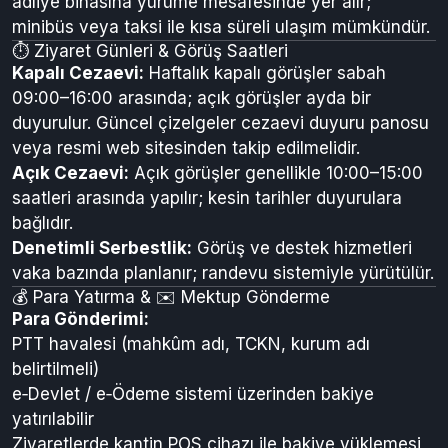
adliye binasına yürüme mesafesinde yer alır;
minibüs veya taksi ile kısa süreli ulaşım mümkündür.
⏱️ Ziyaret Günleri & Görüş Saatleri
Kapalı Cezaevi:
Haftalık kapalı görüşler sabah
09:00–16:00 arasında; açık görüşler ayda bir
duyurulur. Güncel çizelgeler cezaevi duyuru panosu
veya resmi web sitesinden takip edilmelidir.
Açık Cezaevi:
Açık görüşler genellikle 10:00–15:00
saatleri arasında yapılır; kesin tarihler duyurulara
bağlıdır.
Denetimli Serbestlik:
Görüş ve destek hizmetleri
vaka bazında planlanır; randevu sistemiyle yürütülür.
💰 Para Yatırma & ✉️ Mektup Gönderme
Para Gönderimi:
PTT havalesi (mahkûm adı, TCKN, kurum adı
belirtilmeli)
e‑Devlet / e‑Ödeme sistemi üzerinden bakiye
yatırılabilir
Ziyaretlerde kantin POS cihazı ile bakiye yüklemesi