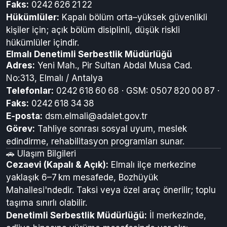
Faks:
0242 626 21 22
Hükümlüler:
Kapalı bölüm orta–yüksek güvenlikli
kişiler için; açık bölüm disiplinli, düşük riskli
hükümlüler içindir.
Elmalı Denetimli Serbestlik Müdürlüğü
Adres:
Yeni Mah., Pir Sultan Abdal Musa Cad.
No:313, Elmalı / Antalya
Telefonlar:
0242 618 60 68 · GSM: 0507 820 00 87 ·
Faks:
0242 618 34 38
E‑posta:
dsm.elmali@adalet.gov.tr
Görev:
Tahliye sonrası sosyal uyum, meslek
edindirme, rehabilitasyon programları sunar.
🚗 Ulaşım Bilgileri
Cezaevi (Kapalı & Açık):
Elmalı ilçe merkezine
yaklaşık 6–7 km mesafede, Bozhüyük
Mahallesi'ndedir. Taksi veya özel araç önerilir; toplu
taşıma sınırlı olabilir.
Denetimli Serbestlik Müdürlüğü:
İl merkezinde,