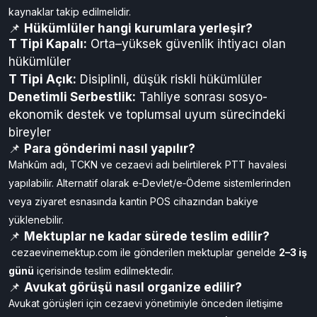
kaynaklar takip edilmelidir.
📌
Hükümlüler hangi kurumlara yerleşir?
T Tipi Kapalı:
Orta–yüksek güvenlik ihtiyacı olan
hükümlüler
T Tipi Açık:
Disiplinli, düşük riskli hükümlüler
Denetimli Serbestlik:
Tahliye sonrası sosyo-
ekonomik destek ve toplumsal uyum sürecindeki
bireyler
📌
Para gönderimi nasıl yapılır?
Mahkûm adı, TCKN ve cezaevi adı belirtilerek PTT havalesi
yapılabilir. Alternatif olarak e‑Devlet/e‑Ödeme sistemlerinden
veya ziyaret esnasında kantin POS cihazından bakiye
yüklenebilir.
📌
Mektuplar ne kadar sürede teslim edilir?
cezaevinemektup.com ile gönderilen mektuplar genelde
2–3 iş
günü
içerisinde teslim edilmektedir.
📌
Avukat görüşü nasıl organize edilir?
Avukat görüşleri için cezaevi yönetimiyle önceden iletişime