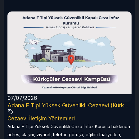
07/07/2026
6 Rehberi
Adana F Tipi Yüksek Güvenlikli Cezaevi (Kürkçüler) 2026 Rehberi
Cezaevi İletişim Yöntemleri
a
Adana F Tipi Yüksek Güvenlikli Ceza İnfaz Kurumu hakkında
adres, ulaşım, ziyaret, telefon görüşü, eğitim faaliyetleri,