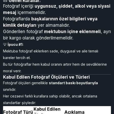
📜
Genel Kurallar:
Fotoğraf içeriği
uygunsuz, şiddet, alkol veya siyasi
mesaj
içermemelidir.
Fotoğraflarda
başkalarının özel bilgileri veya
kimlik detayları
yer almamalıdır.
Gönderilen fotoğraf
mektubun içine eklenmeli
, ayrı
bir kargo olarak gönderilmemelidir.
💡
İpucu #1:
Mektuba fotoğraf eklerken sade, duygusal ve aile temalı
kareler tercih et.
Bu tür fotoğraflar hem kabul oranını artırır hem de sevdiklerine
moral verir.
Kabul Edilen Fotoğraf Ölçüleri ve Türleri
Fotoğraf ölçüleri genellikle
standart baskı boyutlarıyla
sınırlıdır.
Her cezaevi farklı kurallara sahip olabilir, ancak ortalama
standartlar şöyledir:
Kabul Edilen
Fotoğraf Türü
Açıklama