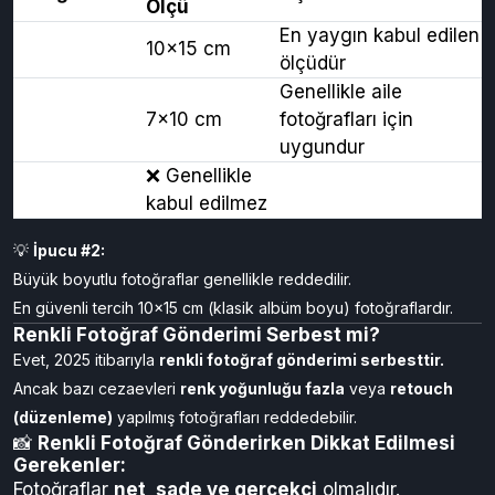
Ölçü
Standart
En yaygın kabul edilen
10x15 cm
Baskı (4x6)
ölçüdür
Genellikle aile
Küçük Boy
7x10 cm
fotoğrafları için
(3x4)
uygundur
Büyük Baskı
❌ Genellikle
(A5 ve üstü)
kabul edilmez
💡
İpucu #2:
Büyük boyutlu fotoğraflar genellikle reddedilir.
En güvenli tercih 10x15 cm (klasik albüm boyu) fotoğraflardır.
Renkli Fotoğraf Gönderimi Serbest mi?
Evet, 2025 itibarıyla
renkli fotoğraf gönderimi serbesttir.
Ancak bazı cezaevleri
renk yoğunluğu fazla
veya
retouch
(düzenleme)
yapılmış fotoğrafları reddedebilir.
📸
Renkli Fotoğraf Gönderirken Dikkat Edilmesi
Gerekenler:
Fotoğraflar
net, sade ve gerçekçi
olmalıdır.