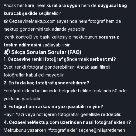
Ancak her kare, hem
kurallara uygun
hem de
duygusal bağ
kuracak şekilde
seçilmelidir.
📸 CezaevineMektup.com sayesinde hem fotoğraf hem de
mektup gönderimini tek adımda yapabilir,
içerik kontrolü ve baskı kalitesiyle mektubunun
sorunsuz
teslim edilmesini
sağlayabilirsin.
📬 Sıkça Sorulan Sorular (FAQ)
1. Cezaevine renkli fotoğraf göndermek serbest mi?
Evet, renkli fotoğraf gönderebilirsin. Ancak aşırı filtreli
fotoğraflar kabul edilmeyebilir.
2. En fazla kaç fotoğraf gönderebilirim?
Fotoğraf eklem bölümünde belgeyle birlikte toplamda 50 adet
yükleme yapılabilir.
3. Fotoğrafların arkasına yazı yazabilir miyim?
Hayır. Yazı veya not içeren fotoğraflar genellikle reddedilir.
4. CezaevineMektup.com üzerinden nasıl fotoğraf eklenir?
Mektubunu yazarken “fotoğraf ekle” seçeneğini işaretlemen