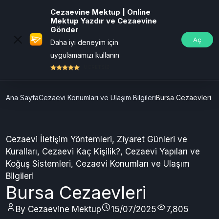
Cezaevine Mektup | Online
Mektup Yazdır ve Cezaevine
Gönder
Aç
Daha iyi deneyim için
uygulamamızı kullanın
ÜCRETSİZ
Ana Sayfa
Cezaevi Konumları ve Ulaşım Bilgileri
Bursa Cezaevleri
Cezaevi İletişim Yöntemleri
,
Ziyaret Günleri ve
Kuralları
,
Cezaevi Kaç Kişilik?
,
Cezaevi Yapıları ve
Koğuş Sistemleri
,
Cezaevi Konumları ve Ulaşım
Bilgileri
Bursa Cezaevleri
By Cezaevine Mektup
15/07/2025
7,805