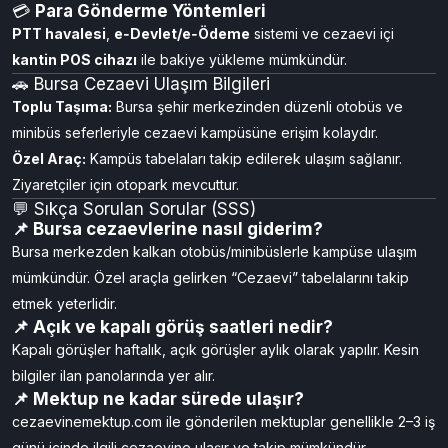
💳
Para Gönderme Yöntemleri
PTT havalesi
,
e‑Devlet/e‑Ödeme
sistemi ve cezaevi içi
kantin POS cihazı
ile bakiye yükleme mümkündür.
🚗 Bursa Cezaevi Ulaşım Bilgileri
Toplu Taşıma:
Bursa şehir merkezinden düzenli otobüs ve
minibüs seferleriyle cezaevi kampüsüne erişim kolaydır.
Özel Araç:
Kampüs tabelaları takip edilerek ulaşım sağlanır.
Ziyaretçiler için otopark mevcuttur.
💬 Sıkça Sorulan Sorular (SSS)
📌 Bursa cezaevlerine nasıl giderim?
Bursa merkezden kalkan otobüs/minibüslerle kampüse ulaşım
mümkündür. Özel araçla gelirken “Cezaevi” tabelalarını takip
etmek yeterlidir.
📌 Açık ve kapalı görüş saatleri nedir?
Kapalı görüşler haftalık, açık görüşler aylık olarak yapılır. Kesin
bilgiler ilan panolarında yer alır.
📌 Mektup ne kadar sürede ulaşır?
cezaevinemektup.com ile gönderilen mektuplar genellikle 2–3 iş
günü içinde ilgili cezaevine ulaşır ve takip mümkündür.