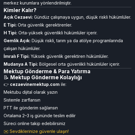
merkez kurumlara yönlendirilmiştir.
Kimler Kalır?
Açık Cezaevi:
Gündüz çalışmaya uygun, düşük riskli hükümlüler.
E Tipi:
Orta güvenlik gerektirenler.
H Tipi:
Orta-yüksek güvenlikli hükümlüler içerir.
Gemlik Açık:
Düşük riskli, tarım ya da atölye programlarında
çalışan hükümlüler.
İmralı F Tipi:
Yüksek güvenlik gerektiren hükümlüler.
Mudanya A Tipi:
Bölgesel orta güvenlikli hükümlüler içerir.
Mektup Gönderme & Para Yatırma
📝
Mektup Gönderme Kolaylığı
👉
cezaevinemektup.com
ile:
Mektubu dijital olarak yazın
Sistemle zarflansın
PTT ile gönderim sağlansın
Ortalama 2–3 iş gününde teslim edilir
Süreci online takip edebilirsiniz
✉️ Sevdiklerinize güvenle ulaşın!