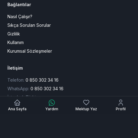
Bağlantılar
Nasıl Çalışır?
Sıkça Sorulan Sorular
Gizlilik
Kullanım
Kurumsal Sözleşmeler
İletişim
Telefon:
0 850 302 34 16
WhatsApp:
0 850 302 34 16
İstanbul, Türkiye
Ana Sayfa
Yardım
Mektup Yaz
Profil
© 2025 CezaevineMektup.com — Tüm hakları saklıdır.
Digivest
Teknoloji tarafından desteklenmektedir.
Ödeme Yöntemleri: