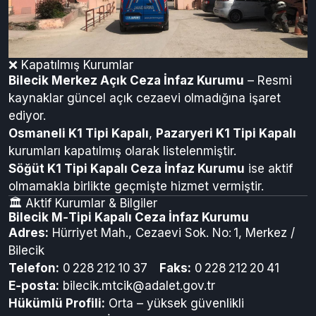
❌ Kapatılmış Kurumlar
Bilecik Merkez Açık Ceza İnfaz Kurumu
– Resmi
kaynaklar güncel açık cezaevi olmadığına işaret
ediyor.
Osmaneli K1 Tipi Kapalı
,
Pazaryeri K1 Tipi Kapalı
kurumları kapatılmış olarak listelenmiştir.
Söğüt K1 Tipi Kapalı Ceza İnfaz Kurumu
ise aktif
olmamakla birlikte geçmişte hizmet vermiştir.
🏛️ Aktif Kurumlar & Bilgiler
Bilecik M‑Tipi Kapalı Ceza İnfaz Kurumu
Adres:
Hürriyet Mah., Cezaevi Sok. No: 1, Merkez /
Bilecik
Telefon:
0 228 212 10 37
Faks:
0 228 212 20 41
E‑posta:
bilecik.mtcik@adalet.gov.tr
Hükümlü Profili:
Orta – yüksek güvenlikli