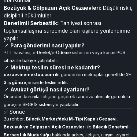
mahkûmlar
Bozüyük & Gölpazarı Açık Cezaevleri:
Düşük riskli,
disiplinli hükümlüler
Denetimli Serbestlik:
Tahliyesi sonrası
toplumsallaşma sürecinde olan kişilere yönlendirme
yapılır
📌
Para gönderimi nasıl yapılır?
PTT havalesi, e‑Devlet/e‑Ödeme sistemleri veya kantin POS
cihazı ile bakiye yatırılabilir.
📌
Mektup teslim süresi ne kadardır?
cezaevinemektup.com
ile gönderilen mektuplar genellikle
2–
3 iş günü
içerisinde teslim edilir.
📌
Avukat görüşü nasıl ayarlanır?
Önceden kurumla iletişime geçerek randevu alınmalı; görüntülü
görüşme SEGBİS sistemiyle yapılabilir.
✅ Sonuç
Bu rehber,
Bilecik Merkez’deki M‑Tipi Kapalı Cezaevi
,
Bozüyük ve Gölpazarı Açık Cezaevleri
ile
Bilecik Denetimli
Serbestlik Müdürlüğü
hakkında adres, iletişim, ulaşım, ziyaret