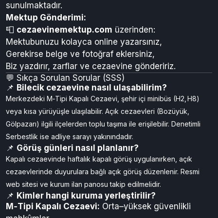
sunulmaktadır.
Mektup Gönderimi:
📮
cezaevinemektup.com
üzerinden:
Mektubunuzu kolayca online yazarsınız,
Gerekirse belge ve fotoğraf eklersiniz,
Biz yazdırır, zarflar ve cezaevine göndeririz.
💬 Sıkça Sorulan Sorular (SSS)
📌
Bilecik cezaevine nasıl ulaşabilirim?
Merkezdeki M‑Tipi Kapalı Cezaevi, şehir içi minibüs (H2, H8)
veya kısa yürüyüşle ulaşılabilir. Açık cezaevleri (Bozüyük,
Gölpazarı) ilgili ilçelerden toplu taşıma ile erişilebilir. Denetimli
Serbestlik ise adliye sarayı yakınındadır.
📌
Görüş günleri nasıl planlanır?
Kapalı cezaevinde haftalık kapalı görüş uygulanırken, açık
cezaevlerinde duyurulara bağlı açık görüş düzenlenir. Resmi
web sitesi ve kurum ilan panosu takip edilmelidir.
📌
Kimler hangi kuruma yerleştirilir?
M‑Tipi Kapalı Cezaevi:
Orta–yüksek güvenlikli