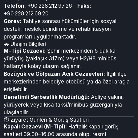
Telefon:
+90 228 212 97 26
Faks:
+90 228 212 69 20
Görev:
Tahliye sonrası hükümlüler için sosyal
destek, meslek edindirme ve rehabilitasyon
programları uygulanmaktadır.
🚗 Ulaşım Bilgileri
M‑Tipi Cezaevi:
Şehir merkezinden 5 dakika
yürüyüş (yaklaşık 317 m) veya H2/H8 minibüs
hatlarıyla kolay ulaşım sağlanır.
Bozüyük ve Gölpazarı Açık Cezaevleri:
İlgili ilçe
merkezlerinden belediye otobüsü ya da özel araçla
erişilebilir.
Denetimli Serbestlik Müdürlüğü:
Adliye yakını,
yürüyerek veya kısa taksi/minibüs güzergahıyla
ulaşılabilir.
⏱️ Ziyaret Günleri & Görüş Saatleri
Kapalı Cezaevi (M‑Tipi):
Haftalık kapalı görüş
saatleri 09:00–16:00 arasında olup, resmi