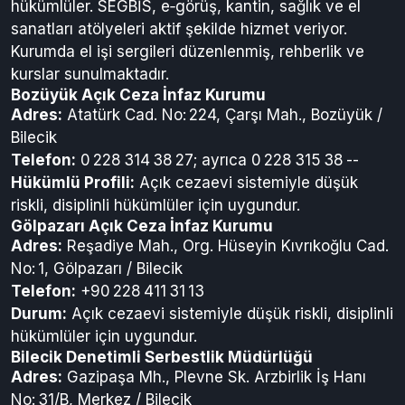
hükümlüler. SEGBİS, e‑görüş, kantin, sağlık ve el
sanatları atölyeleri aktif şekilde hizmet veriyor.
Kurumda el işi sergileri düzenlenmiş, rehberlik ve
kurslar sunulmaktadır.
Bozüyük Açık Ceza İnfaz Kurumu
Adres:
Atatürk Cad. No: 224, Çarşı Mah., Bozüyük /
Bilecik
Telefon:
0 228 314 38 27; ayrıca 0 228 315 38 --
Hükümlü Profili:
Açık cezaevi sistemiyle düşük
riskli, disiplinli hükümlüler için uygundur.
Gölpazarı Açık Ceza İnfaz Kurumu
Adres:
Reşadiye Mah., Org. Hüseyin Kıvrıkoğlu Cad.
No: 1, Gölpazarı / Bilecik
Telefon:
+90 228 411 31 13
Durum:
Açık cezaevi sistemiyle düşük riskli, disiplinli
hükümlüler için uygundur.
Bilecik Denetimli Serbestlik Müdürlüğü
Adres:
Gazipaşa Mh., Plevne Sk. Arzbirlik İş Hanı
No: 31/B, Merkez / Bilecik