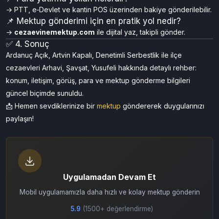
programları kurum panolarındadır.
📌 Görüş saatleri her kurumda aynı mı?
→ Temel çizgi aynıdır, ancak ilçe kurumları yerel programa bağlı
olabilir.
📌 Para yatırma yolları nelerdir?
→ PTT, e‑Devlet ve kantin POS üzerinden bakiye gönderilebilir.
📌 Mektup gönderimi için en pratik yol nedir?
→
cezaevinemektup.com
ile dijital yaz, takipli gönder.
✅ 4. Sonuç
Ardanuç Açık, Artvin Kapalı, Denetimli Serbestlik ile ilçe
cezaevleri Arhavi, Şavşat, Yusufeli hakkında detaylı rehber:
konum, iletişim, görüş, para ve mektup gönderme bilgileri
güncel biçimde sunuldu.
📩 Hemen sevdiklerinize bir
mektup
göndererek duygularınızı
paylaşın!