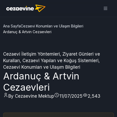
Cezaevine Mektup | Online
Mektup Yazdır ve Cezaevine
Gönder
Aç
Daha iyi deneyim için
uygulamamızı kullanın
ÜCRETSİZ
Ana Sayfa
Cezaevi Konumları ve Ulaşım Bilgileri
Ardanuç & Artvin Cezaevleri
Cezaevi İletişim Yöntemleri
,
Ziyaret Günleri ve
Kuralları
,
Cezaevi Yapıları ve Koğuş Sistemleri
,
Cezaevi Konumları ve Ulaşım Bilgileri
Ardanuç & Artvin
Cezaevleri