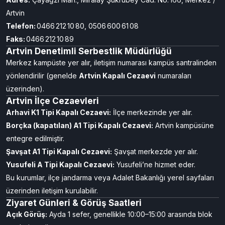
Ardanuç K1 Tipi Kapalı Cezaevi
(not: Ardanuç
yalnız açık; kapalı T tipi Ardahan’da)—adres Ardanuç
kampüsünde yer alır.
Artvin Kapalı Ceza İnfaz Kurumu (Merkez)
Adres:
Çayağzı Mah., Miralay Şükrübey Cad. No: 166, Merkez /
Artvin
Telefon:
0466 212 10 80, 0506 600 61 08
Faks:
0466 212 10 89
Artvin Denetimli Serbestlik Müdürlüğü
Merkez kampüste yer alır, iletişim numarası kampüs santralinden
yönlendirilir (genelde
Artvin Kapalı Cezaevi
numaraları
üzerinden).
Artvin İlçe Cezaevleri
Arhavi K1 Tipi Kapalı Cezaevi:
İlçe merkezinde yer alır.
Borçka (kapatılan) A1 Tipi Kapalı Cezaevi:
Artvin kampüsüne
entegre edilmiştir.
Şavşat A1 Tipi Kapalı Cezaevi:
Şavşat merkezde yer alır.
Yusufeli A Tipi Kapalı Cezaevi:
Yusufeli’ne hizmet eder.