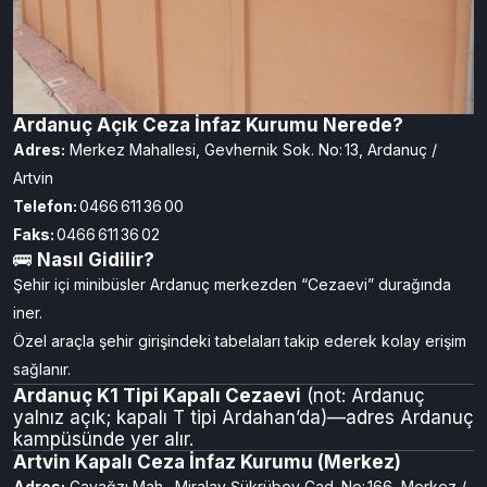
Ardanuç Açık Ceza İnfaz Kurumu Nerede?
Adres:
Merkez Mahallesi, Gevhernik Sok. No: 13, Ardanuç /
Artvin
Telefon:
0466 611 36 00
Faks:
0466 611 36 02
🚌
Nasıl Gidilir?
Şehir içi minibüsler Ardanuç merkezden “Cezaevi” durağında
iner.
Özel araçla şehir girişindeki tabelaları takip ederek kolay erişim
sağlanır.