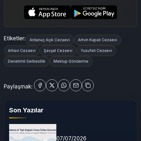
Uygulamadan Devam Et
Mobil uygulamamızla daha hızlı ve kolay mektup gönderin
5.9
(1500+ değerlendirme)
Etiketler:
Ardanuç Açık Cezaevi
Artvin Kapalı Cezaevi
Arhavi Cezaevi
Şavşat Cezaevi
Yusufeli Cezaevi
Denetimli Serbestlik
Mektup Gönderme
Paylaşmak: