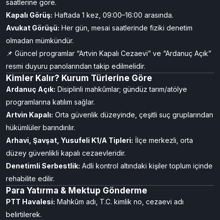
Bu kurumlar, ilçe jandarma veya Adalet Bakanlığı yerel sayfaları
üzerinden iletişim kurulabilir.
Ziyaret Günleri & Görüş Saatleri
Açık Görüş:
Ayda 1 sefer, genellikle 10:00–15:00 arasında blok
saatlerine göre.
Kapalı Görüş:
Haftada 1 kez, 09:00–16:00 arasında.
Avukat Görüşü:
Her gün, mesai saatlerinde fiziki denetim
olmadan mümkündür.
📌 Güncel programlar “Artvin Kapalı Cezaevi” ve “Ardanuç Açık”
resmi duyuru panolarından takip edilmelidir.
Kimler Kalır? Kurum Türlerine Göre
Ardanuç Açık:
Disiplinli mahkûmlar; gündüz tarım/atölye
programlarına katılım sağlar.
Artvin Kapalı:
Orta güvenlik düzeyinde, çeşitli suç gruplarından
hükümlüler barındırılır.
Arhavi, Şavşat, Yusufeli K1/A Tipleri:
İlçe merkezli, orta
düzey güvenlikli kapalı cezaevleridir.
Denetimli Serbestlik:
Adli kontrol altındaki kişiler toplum içinde