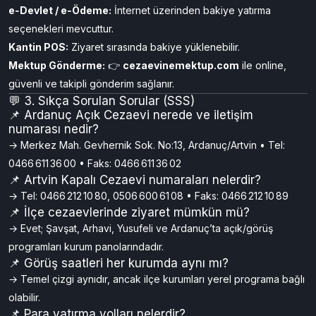
rehabilite edilir.
Para Yatırma & Mektup Gönderme
PTT Havalesi:
Mahkûm adı, T.C. kimlik no, cezaevi adı
belirtilerek.
e‑Devlet / e‑Ödeme:
İnternet üzerinden bakiye yatırma
seçenekleri mevcuttur.
Kantin POS:
Ziyaret sırasında bakiye yüklenebilir.
Mektup Gönderme:
👉
cezaevinemektup.com
ile online,
güvenli ve takipli gönderim sağlanır.
💬 3. Sıkça Sorulan Sorular (SSS)
📌 Ardanuç Açık Cezaevi nerede ve iletişim
numarası nedir?
→ Merkez Mah. Gevhernik Sok. No:13, Ardanuç/Artvin • Tel:
0466 611 36 00 • Faks: 0466 611 36 02
📌 Artvin Kapalı Cezaevi numaraları nelerdir?
→ Tel: 0466 212 10 80, 0506 600 61 08 • Faks: 0466 212 10 89
📌 İlçe cezaevlerinde ziyaret mümkün mü?
→ Evet; Şavşat, Arhavi, Yusufeli ve Ardanuç’ta açık/görüş