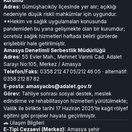
mesleki eğitim sunulmaktadır. 2025’te Kadir Gecesi
özel etkinliği düzenlenmiş, sosyal destek
sağlanmıştır.
Amasya E‑Tipi (Gümüşhacıköy) Açık Ceza İnfaz
Kurumu
Adres:
Gümüşhacıköy ilçesinde yer alır; açıklığı
nedeniyle düşük riskli mahkûmlar için uygundur.
**Hekim ve sağlık uygulamaları konusunda
pandemiden bu yana gelişmekte olan bir kurumdur;
ücretsiz sağlık hizmetleri haftada belirli günlerde
erişilebilir hale getirilmiştir.
Amasya Denetimli Serbestlik Müdürlüğü
Adres:
55 Evler Mah., Mehmet Varınlı Cad. Adalet
Sarayı No:105, Merkez / Amasya
Telefon/Faks:
0358 212 47 05/212 46 05 · alternatif:
0358 212 87 82
E‑posta:
amasyacbs@adalet.gov.tr
Görev:
Tahliye sonrası sosyal destek, meslek
edindirme ve rehabilitasyon hizmetleri yürütülmekte;