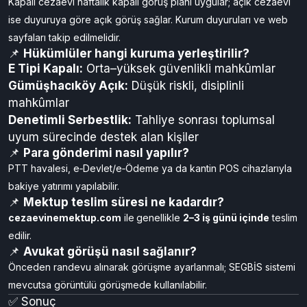
taksiyle Helvacı Mahallesi’ne gitmeniz yeterlidir. Gümüşhacıköy
Açık Cezaevi için İlçe minibüsleri kullanılmalı; Denetimli Serbestlik
Müdürlüğü ise Adliye Sarayı içinde yer alır.
📌
Görüş günleri nasıl planlanır?
Kapalı cezaevi haftalık kapalı görüş planı uygular; açık cezaevi
ise duyuruya göre açık görüş sağlar. Kurum duyuruları ve web
sayfaları takip edilmelidir.
📌
Hükümlüler hangi kuruma yerleştirilir?
E Tipi Kapalı:
Orta–yüksek güvenlikli mahkûmlar
Gümüşhacıköy Açık:
Düşük riskli, disiplinli
mahkûmlar
Denetimli Serbestlik:
Tahliye sonrası toplumsal
uyum sürecinde destek alan kişiler
📌
Para gönderimi nasıl yapılır?
PTT havalesi, e‑Devlet/e‑Ödeme ya da kantin POS cihazlarıyla
bakiye yatırımı yapılabilir.
📌
Mektup teslim süresi ne kadardır?
cezaevinemektup.com
ile
genellikle
2–3 iş günü içinde
teslim
edilir.