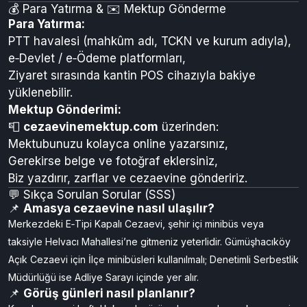
Açık Cezaevi:
Açık görüş tarihleri duyurularla ilan
edilir; genellikle 10:00–15:00 arası yapılır.
Denetimli Serbestlik:
Görüşler bireysel vaka
planına göre düzenlenmektedir.
💰 Para Yatırma & ✉️ Mektup Gönderme
Para Yatırma:
PTT havalesi (mahkûm adı, TCKN ve kurum adıyla),
e‑Devlet / e‑Ödeme platformları,
Ziyaret sırasında kantin POS cihazıyla bakiye
yüklenebilir.
Mektup Gönderimi:
📮
cezaevinemektup.com
üzerinden:
Mektubunuzu kolayca online yazarsınız,
Gerekirse belge ve fotoğraf eklersiniz,
Biz yazdırır, zarflar ve cezaevine göndeririz.
💬 Sıkça Sorulan Sorular (SSS)
📌
Amasya cezaevine nasıl ulaşılır?
Merkezdeki E‑Tipi Kapalı Cezaevi, şehir içi minibüs veya