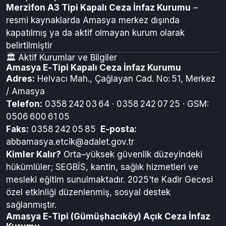
❌ Kapatılmış Kurumlar
Merzifon A3 Tipi Kapalı Ceza İnfaz Kurumu
–
resmi kaynaklarda Amasya merkez dışında
kapatılmış ya da aktif olmayan kurum olarak
belirtilmiştir
🏛️ Aktif Kurumlar ve Bilgiler
Amasya E‑Tipi Kapalı Ceza İnfaz Kurumu
Adres:
Helvacı Mah., Çağlayan Cad. No: 51, Merkez
/ Amasya
Telefon:
0358 242 03 64 · 0358 242 07 25 · GSM:
0506 600 61 05
Faks:
0358 242 05 85
E‑posta:
abbamasya.etcik@adalet.gov.tr
Kimler Kalır?
Orta–yüksek güvenlik düzeyindeki
hükümlüler; SEGBİS, kantin, sağlık hizmetleri ve