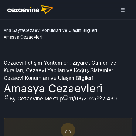
Cezaevine Mektup | Online
Mektup Yazdır ve Cezaevine
Gönder
Aç
Daha iyi deneyim için
uygulamamızı kullanın
ÜCRETSİZ
Ana Sayfa
Cezaevi Konumları ve Ulaşım Bilgileri
Amasya Cezaevleri
Cezaevi İletişim Yöntemleri
,
Ziyaret Günleri ve
Kuralları
,
Cezaevi Yapıları ve Koğuş Sistemleri
,
Cezaevi Konumları ve Ulaşım Bilgileri
Amasya Cezaevleri
By Cezaevine Mektup
11/08/2025
2,480