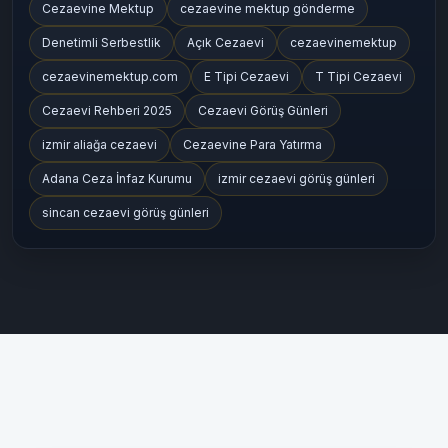
Popüler Etiketler
Cezaevine Mektup
cezaevine mektup gönderme
Denetimli Serbestlik
Açık Cezaevi
cezaevinemektup
cezaevinemektup.com
E Tipi Cezaevi
T Tipi Cezaevi
Cezaevi Rehberi 2025
Cezaevi Görüş Günleri
izmir aliağa cezaevi
Cezaevine Para Yatırma
Adana Ceza İnfaz Kurumu
izmir cezaevi görüş günleri
sincan cezaevi görüş günleri