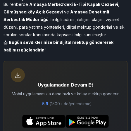
📌
Avukat görüşü nasıl sağlanır?
Önceden randevu alınarak görüşme ayarlanmalı; SEGBİS sistemi
mevcutsa görüntülü görüşmede kullanılabilir.
✅ Sonuç
Bu rehberde
Amasya Merkez’deki E‑Tipi Kapalı Cezaevi
,
Gümüşhacıköy Açık Cezaevi
ve
Amasya Denetimli
Serbestlik Müdürlüğü
ile ilgili adres, iletişim, ulaşım, ziyaret
düzeni, para yatırma yöntemleri, dijital mektup gönderimi ve sık
sorulan sorular konularında kapsamlı bilgi sunulmuştur.
📩
Bugün sevdiklerinize bir
dijital mektup göndererek
bağınızı güçlendirin!
Uygulamadan Devam Et
Mobil uygulamamızla daha hızlı ve kolay mektup gönderin