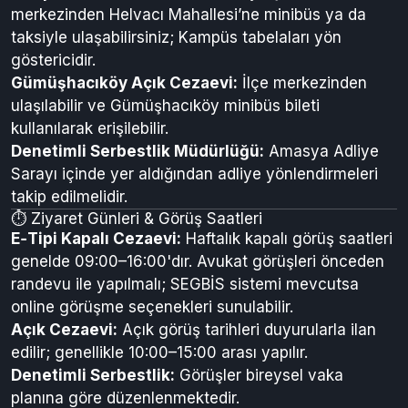
Valilik ile birlikte tarihi 17 Haziran 2025’te kağıt rölyef
eğitimi gibi projeler hayata geçirilmiştir.
🚗 Ulaşım Bilgileri
E‑Tipi Cezaevi (Merkez):
Amasya şehir
merkezinden Helvacı Mahallesi’ne minibüs ya da
taksiyle ulaşabilirsiniz; Kampüs tabelaları yön
göstericidir.
Gümüşhacıköy Açık Cezaevi:
İlçe merkezinden
ulaşılabilir ve Gümüşhacıköy minibüs bileti
kullanılarak erişilebilir.
Denetimli Serbestlik Müdürlüğü:
Amasya Adliye
Sarayı içinde yer aldığından adliye yönlendirmeleri
takip edilmelidir.
⏱️ Ziyaret Günleri & Görüş Saatleri
E‑Tipi Kapalı Cezaevi:
Haftalık kapalı görüş saatleri
genelde 09:00–16:00'dır. Avukat görüşleri önceden
randevu ile yapılmalı; SEGBİS sistemi mevcutsa
online görüşme seçenekleri sunulabilir.