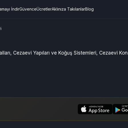
amayı İndir
Güvence
Ücretler
Aklınıza Takılanlar
Blog
i
lları
,
Cezaevi Yapıları ve Koğuş Sistemleri
,
Cezaevi Kon