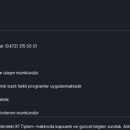
l: (0472) 215 50 01
rle ulaşım mümkündür.
lok bazlı farklı programlar uygulanmaktadır.
ilir.
gönderimi mümkündür.
lerdeki K1 Tipleri—hakkında kapsamlı ve güncel bilgiler sunduk. Adres