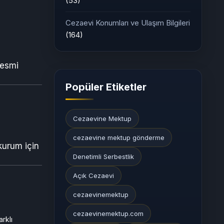
(53)
Cezaevi Konumları ve Ulaşım Bilgileri
(164)
resmi
Popüler Etiketler
Cezaevine Mektup
cezaevine mektup gönderme
 kurum için
Denetimli Serbestlik
Açık Cezaevi
cezaevinemektup
cezaevinemektup.com
rklı