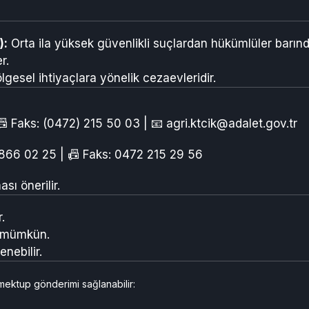
):
Orta ila yüksek güvenlikli suçlardan hükümlüler barındı
r.
lgesel ihtiyaçlara yönelik cezaevleridir.
📠 Faks: (0472) 215 50 03 | 📧
agri.ktcik@adalet.gov.tr
 866 02 25 | 📠 Faks: 0472 215 29 56
sı önerilir.
.
e mümkün.
nebilir.
 mektup gönderimi sağlanabilir: