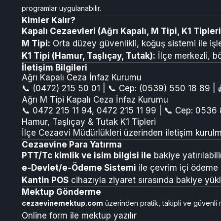
programlar uygulanabilir.
Kimler Kalır?
Kapalı Cezaevleri (Ağrı Kapalı, M Tipi, K1 Tipleri
M Tipi:
Orta düzey güvenlikli, koğuş sistemi ile işle
K1 Tipi (Hamur, Taşlıçay, Tutak):
İlçe merkezli, bö
İletişim Bilgileri
Ağrı Kapalı Ceza İnfaz Kurumu
📞 (0472) 215 50 01 | 📞 Cep: (0539) 550 18 89 | 
Ağrı M Tipi Kapalı Ceza İnfaz Kurumu
📞 0472 215 11 94, 0472 215 11 99 | 📞 Cep: 0536
Hamur, Taşlıçay & Tutak K1 Tipleri
İlçe Cezaevi Müdürlükleri üzerinden iletişim kurulma
Cezaevine Para Yatırma
PTT/Tc kimlik ve isim bilgisi ile
bakiye yatırılabilir
e‑Devlet/e‑Ödeme Sistemi
ile çevrim içi ödem
Kantin POS
cihazıyla ziyaret sırasında bakiye yükle
Mektup Gönderme
cezaevinemektup.com
üzerinden pratik, takipli ve güvenli
Online form ile mektup yazılır