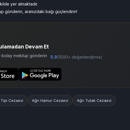
kilde yer almaktadır.
tup gönderin, aranızdaki bağı güçlendirin!
ulamadan Devam Et
ve kolay mektup gönderin
5.9
(1500+ değerlendirme)
 Tipi Cezaevi
Ağrı Hamur Cezaevi
Ağrı Tutak Cezaevi