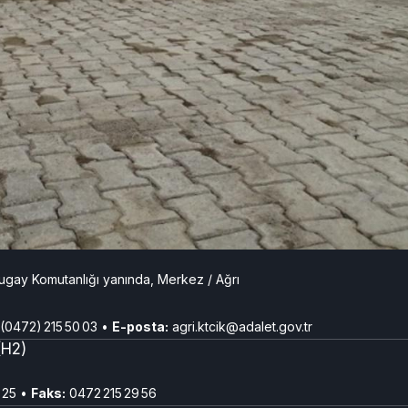
gay Komutanlığı yanında, Merkez / Ağrı
(0472) 215 50 03 •
E-posta:
agri.ktcik@adalet.gov.tr
H2)
 25 •
Faks:
0472 215 29 56