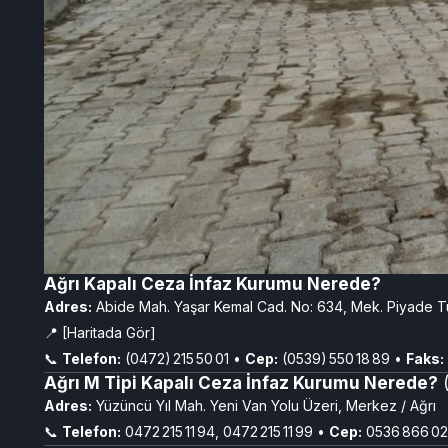
Ağrı Kapalı Ceza İnfaz Kurumu Nerede?
Adres:
Abide Mah. Yaşar Kemal Cad. No: 634, Mek. Piyade Tu
📍 [Haritada Gör]
📞
Telefon:
(0472) 215 50 01 •
Cep:
(0539) 550 18 89 •
Faks:
Ağrı M Tipi Kapalı Ceza İnfaz Kurumu Nerede?
(
Adres:
Yüzüncü Yıl Mah. Yeni Van Yolu Üzeri, Merkez / Ağrı
📞
Telefon:
0472 215 11 94, 0472 215 11 99 •
Cep:
0536 866 02