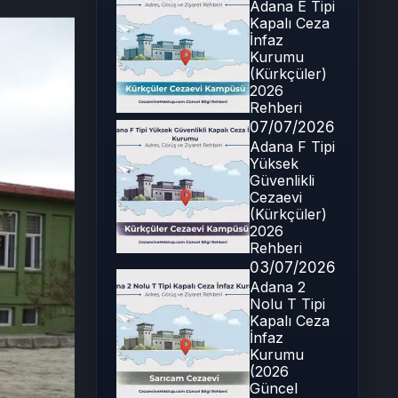
Adana E Tipi
Kapalı Ceza
İnfaz
Kurumu
(Kürkçüler)
2026
Rehberi
07/07/2026
Adana F Tipi
Yüksek
Güvenlikli
Cezaevi
(Kürkçüler)
2026
Rehberi
03/07/2026
Adana 2
Nolu T Tipi
Kapalı Ceza
İnfaz
Kurumu
(2026
Güncel