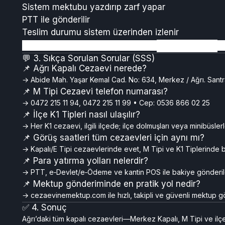
Sistem mektubu yazdırıp zarf yapar
PTT ile gönderilir
Teslim durumu sistem üzerinden izlenir
💌 Mektup göndermek için hemen
buraya tıklayın
.
💬 3. Sıkça Sorulan Sorular (SSS)
📌 Ağrı Kapalı Cezaevi nerede?
→ Abide Mah. Yaşar Kemal Cad. No: 634, Merkez / Ağrı. Santra
📌 M Tipi Cezaevi telefon numarası?
→ 0472 215 11 94, 0472 215 11 99 • Cep: 0536 866 02 25
📌 İlçe K1 Tipleri nasıl ulaşılır?
→ Her K1 cezaevi, ilgili ilçede; ilçe dolmuşları veya minibüsle
📌 Görüş saatleri tüm cezaevleri için aynı mı?
→ Kapalı/E Tipi cezaevlerinde evet, M Tipi ve K1 Tiplerinde b
📌 Para yatırma yolları nelerdir?
→ PTT, e‑Devlet/e‑Ödeme ve kantin POS ile bakiye gönderileb
📌 Mektup gönderiminde en pratik yol nedir?
→ cezaevinemektup.com ile hızlı, takipli ve güvenli mektup 
✅ 4. Sonuç
Ağrı’daki tüm kapalı cezaevleri—Merkez Kapalı, M Tipi ve ilçe