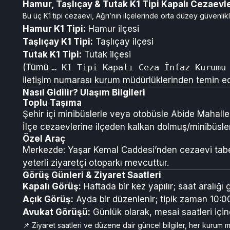
Hamur, Taşlıçay & Tutak K1 Tipi Kapalı Cezaevl
Bu üç K1 tipi cezaevi, Ağrı’nın ilçelerinde orta düzey güvenlikli
Hamur K1 Tipi:
Hamur ilçesi
Taşlıçay K1 Tipi:
Taşlıçay ilçesi
Tutak K1 Tipi:
Tutak ilçesi
(Tümü
… K1 Tipi Kapalı Ceza İnfaz Kurumu
iletişim numarası kurum müdürlüklerinden temin edil
Nasıl Gidilir? Ulaşım Bilgileri
Toplu Taşıma
Şehir içi minibüslerle veya otobüsle Abide Mahalles
İlçe cezaevlerine ilçeden kalkan dolmuş/minibüsler k
Özel Araç
Merkezde: Yaşar Kemal Caddesi’nden cezaevi tabelalar
yeterli ziyaretçi otoparkı mevcuttur.
Görüş Günleri & Ziyaret Saatleri
Kapalı Görüş:
Haftada bir kez yapılır; saat aralığı
Açık Görüş:
Ayda bir düzenlenir; tipik zaman 10:00
Avukat Görüşü:
Günlük olarak, mesai saatleri içind
📌 Ziyaret saatleri ve düzene dair güncel bilgiler, her kurum mü