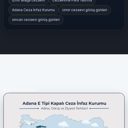
cezaevinemektup.com
E Tipi Cezaevi
T Tipi Cezaevi
Cezaevi Rehberi 2025
Cezaevi Görüş Günleri
izmir aliağa cezaevi
Cezaevine Para Yatırma
Adana Ceza İnfaz Kurumu
izmir cezaevi görüş günleri
sincan cezaevi görüş günleri
İlgili Makaleler