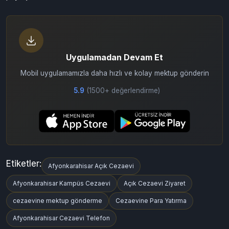
kolaylaştırdık. Özellikle
cezaevinemektup.com
ile hızlı ve
güvenilir iletişim sağlamanız mümkün.
📩 Sevdiğiniz birine bugün bir mektup göndererek duygularınızı
paylaşın!
Uygulamadan Devam Et
Mobil uygulamamızla daha hızlı ve kolay mektup gönderin
5.9
(1500+ değerlendirme)
Etiketler:
Afyonkarahisar Açık Cezaevi