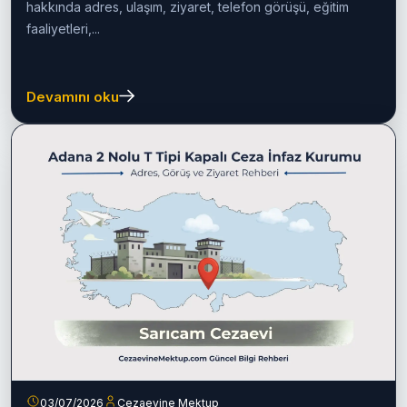
Adana F Tipi Yüksek Güvenlikli
Cezaevi (Kürkçüler) 2026
Rehberi
Adana F Tipi Yüksek Güvenlikli Ceza İnfaz Kurumu
hakkında adres, ulaşım, ziyaret, telefon görüşü, eğitim
faaliyetleri,...
Devamını oku