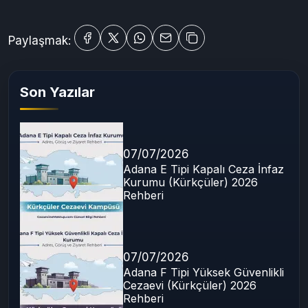
Afyonkarahisar Kampüs Cezaevi
Açık Cezaevi Ziyaret
cezaevine mektup gönderme
Cezaevine Para Yatırma
Afyonkarahisar Cezaevi Telefon
Paylaşmak:
Son Yazılar
07/07/2026
Adana E Tipi Kapalı Ceza İnfaz
Kurumu (Kürkçüler) 2026
Rehberi