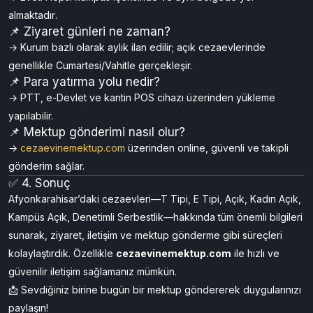
→ Esentepe Mh, Adnan Menderes Blv. No: 52/1 • Tel:
(0272) 216 38 20
📌 Kapalı, açık, kadın açık, kampüs ve denetimli
serbestlik kurumları bir arada mı?
→ Evet. Hepsi kampüs içerisinde ve aynı bölgede yer
almaktadır
.
📌 Ziyaret günleri ne zaman?
→ Kurum bazlı olarak aylık ilan edilir; açık cezaevlerinde
genellikle Cumartesi/Vahitle gerçekleşir.
📌 Para yatırma yolu nedir?
→ PTT, e-Devlet ve kantin POS cihazı üzerinden yükleme
yapılabilir.
📌 Mektup gönderimi nasıl olur?
→
cezaevinemektup.com
üzerinden online, güvenli ve takipli
gönderim sağlar.
✅ 4. Sonuç
Afyonkarahisar’daki cezaevleri—T Tipi, E Tipi, Açık, Kadın Açık,
Kampüs Açık, Denetimli Serbestlik—hakkında tüm önemli bilgileri
sunarak, ziyaret, iletişim ve mektup gönderme gibi süreçleri