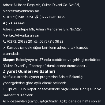
altındaki kişiler
Adres & Ulaşım
İletişim bilgileri aşağıdaki gibidir:
1 Nolu T Tipi Kapalı
Adres: Ali İhsan Paşa Mh, Sultan Divani Cd. No: 8/1,
Merkez/Afyonkarahisar
📞 (0272) 248 34 24 | 📠 (0272) 248 34 25
Açık Cezaevi
Adres: Esentepe Mh, Adnan Menderes Blv. No: 52/1,
Merkez/Afyonkarahisar
📞 (0272) 216 38 20 | 📠 (0272) 216 38 22
📌 Kampüs içindeki diğer birimlerin adresi ortak kampüs
alanındadır.
Ulaşım:
Belediyeye ait 37 nolu otobüsler ve şehir içi minibüsler
“Sultan Divani” / “Esentepe” duraklarında durmaktadır .
Ziyaret Günleri ve Saatleri
Aktif kurumlarda ziyaret programları Adalet Bakanlığı