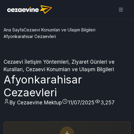
Cezaevine Mektup | Online
Mektup Yazdır ve Cezaevine
Gönder
Aç
Daha iyi deneyim için
uygulamamızı kullanın
ÜCRETSİZ
Ana Sayfa
Cezaevi Konumları ve Ulaşım Bilgileri
Afyonkarahisar Cezaevleri
Cezaevi İletişim Yöntemleri
,
Ziyaret Günleri ve
Kuralları
,
Cezaevi Konumları ve Ulaşım Bilgileri
Afyonkarahisar
Cezaevleri
By Cezaevine Mektup
11/07/2025
3,257