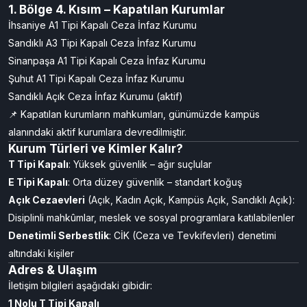
📞 (0272) 216 38 20 | 📠 (0272) 216 38 22
Afyonkarahisar Kadın Açık Ceza İnfaz Kurumu
Afyonkarahisar Kampüs Açık Ceza İnfaz Kurumu
Afyonkarahisar Denetimli Serbestlik Müdürlüğü
1. Bölge 4. Kısım – Kapatılan Kurumlar
İhsaniye A1 Tipi Kapalı Ceza İnfaz Kurumu
Sandıklı A3 Tipi Kapalı Ceza İnfaz Kurumu
Sinanpaşa A1 Tipi Kapalı Ceza İnfaz Kurumu
Şuhut A1 Tipi Kapalı Ceza İnfaz Kurumu
Sandıklı Açık Ceza İnfaz Kurumu (aktif)
📌 Kapatılan kurumların mahkumları, günümüzde kampüs
alanındaki aktif kurumlara devredilmiştir.
Kurum Türleri ve Kimler Kalır?
T Tipi Kapalı
: Yüksek güvenlik – ağır suçlular
E Tipi Kapalı
: Orta düzey güvenlik – standart koğuş
Açık Cezaevleri
(Açık, Kadın Açık, Kampüs Açık, Sandıklı Açık):
Disiplinli mahkûmlar, meslek ve sosyal programlara katılabilenler
Denetimli Serbestlik
: CİK (Ceza ve Tevkifevleri) denetimi