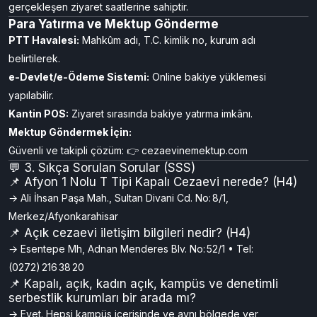
yönergelerine göre aylık olarak belirlenir.
T Tipi ve E Tipi kapalı cezaevlerinde “Açık-Kapalı Görüş Gün ve
Saatleri” düzenlenir
.
Açık cezaevleri (Kampüs/Açık/Kadın Açık) genelde hafta sonları
gerçekleşen ziyaret saatlerine sahiptir.
Para Yatırma ve Mektup Gönderme
PTT Havalesi:
Mahkûm adı, T.C. kimlik no, kurum adı
belirtilerek.
e-Devlet/e-Ödeme Sistemi:
Online bakiye yüklemesi
yapılabilir.
Kantin POS:
Ziyaret sırasında bakiye yatırma imkânı.
Mektup Göndermek İçin:
Güvenli ve takipli çözüm: 👉
cezaevinemektup.com
💬 3. Sıkça Sorulan Sorular (SSS)
📌 Afyon 1 Nolu T Tipi Kapalı Cezaevi nerede? (H4)
→ Ali İhsan Paşa Mah., Sultan Divani Cd. No: 8/1,
Merkez/Afyonkarahisar
📌 Açık cezaevi iletişim bilgileri nedir? (H4)