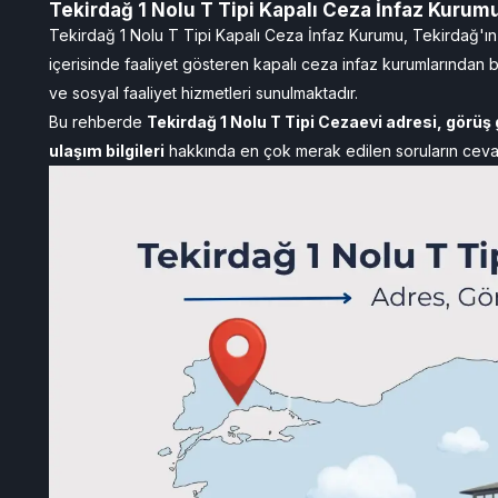
Tekirdağ 1 Nolu T Tipi Kapalı Ceza İnfaz Kuru
Tekirdağ 1 Nolu T Tipi Kapalı Ceza İnfaz Kurumu, Tekirdağ'
içerisinde faaliyet gösteren kapalı ceza infaz kurumlarından bi
ve sosyal faaliyet hizmetleri sunulmaktadır.
Bu rehberde
Tekirdağ 1 Nolu T Tipi Cezaevi adresi, görüş
ulaşım bilgileri
hakkında en çok merak edilen soruların cevapla