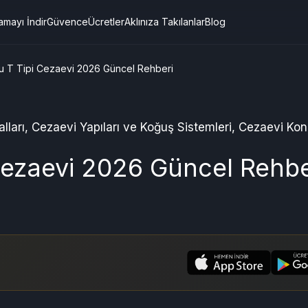
amayı İndir
Güvence
Ücretler
Aklınıza Takılanlar
Blog
lu T Tipi Cezaevi 2026 Güncel Rehberi
lları
,
Cezaevi Yapıları ve Koğuş Sistemleri
,
Cezaevi Kon
 Cezaevi 2026 Güncel Rehbe