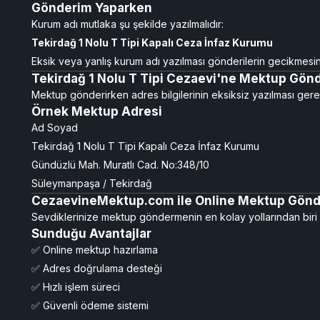
Gönderim Yaparken
Kurum adı mutlaka şu şekilde yazılmalıdır:
Tekirdağ 1 Nolu T Tipi Kapalı Ceza İnfaz Kurumu
Eksik veya yanlış kurum adı yazılması gönderilerin gecikmesin
Tekirdağ 1 Nolu T Tipi Cezaevi'ne Mektup Gö
Mektup gönderirken adres bilgilerinin eksiksiz yazılması gerek
Örnek Mektup Adresi
Ad Soyad
Tekirdağ 1 Nolu T Tipi Kapalı Ceza İnfaz Kurumu
Gündüzlü Mah. Muratlı Cad. No:348/10
Süleymanpaşa / Tekirdağ
CezaevineMektup.com ile Online Mektup Gönd
Sevdiklerinize mektup göndermenin en kolay yollarından bir
Sunduğu Avantajlar
✅ Online mektup hazırlama
✅ Adres doğrulama desteği
✅ Hızlı işlem süreci
✅ Güvenli ödeme sistemi