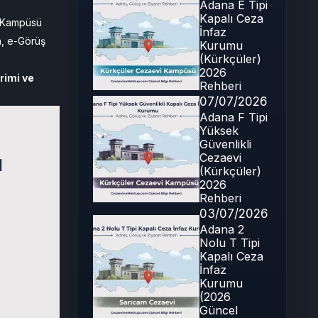
Adana E Tipi
Kapalı Ceza
ı Kampüsü
İnfaz
in, e-Görüş
Kurumu
(Kürkçüler)
2026
rimi ve
Rehberi
07/07/2026
Adana F Tipi
Yüksek
Güvenlikli
Cezaevi
(Kürkçüler)
2026
Rehberi
03/07/2026
Adana 2
Nolu T Tipi
Kapalı Ceza
İnfaz
Kurumu
(2026
Güncel