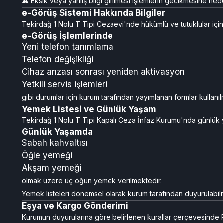
⚠️ Eksik veya yanlış bilgi girilmesi işlemlerin gecikmesine nede
e-Görüş Sistemi Hakkında Bilgiler
Tekirdağ 1 Nolu T Tipi Cezaevi'nde hükümlü ve tutuklular için 
e-Görüş İşlemlerinde
Yeni telefon tanımlama
Telefon değişikliği
Cihaz arızası sonrası yeniden aktivasyon
Yetkili servis işlemleri
gibi durumlar için kurum tarafından yayımlanan formlar kullanıl
Yemek Listesi ve Günlük Yaşam
Tekirdağ 1 Nolu T Tipi Kapalı Ceza İnfaz Kurumu'nda günlük ye
Günlük Yaşamda
Sabah kahvaltısı
Öğle yemeği
Akşam yemeği
olmak üzere üç öğün yemek verilmektedir.
Yemek listeleri dönemsel olarak kurum tarafından duyurulabil
Eşya ve Kargo Gönderimi
Kurumun duyurularına göre belirlenen kurallar çerçevesinde P