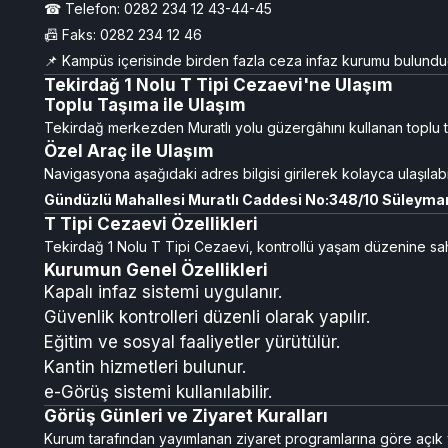
☎ Telefon: 0282 234 12 43-44-45
📠 Faks: 0282 234 12 46
📌 Kampüs içerisinde birden fazla ceza infaz kurumu bulunduğ
Tekirdağ 1 Nolu T Tipi Cezaevi'ne Ulaşım
Toplu Taşıma ile Ulaşım
Tekirdağ merkezden Muratlı yolu güzergâhını kullanan toplu t
Özel Araç ile Ulaşım
Navigasyona aşağıdaki adres bilgisi girilerek kolayca ulaşılabil
Gündüzlü Mahallesi Muratlı Caddesi No:348/10 Süleyma
T Tipi Cezaevi Özellikleri
Tekirdağ 1 Nolu T Tipi Cezaevi, kontrollü yaşam düzenine sahi
Kurumun Genel Özellikleri
Kapalı infaz sistemi uygulanır.
Güvenlik kontrolleri düzenli olarak yapılır.
Eğitim ve sosyal faaliyetler yürütülür.
Kantin hizmetleri bulunur.
e-Görüş sistemi kullanılabilir.
Görüş Günleri ve Ziyaret Kuralları
Kurum tarafından yayımlanan ziyaret programlarına göre açık ve