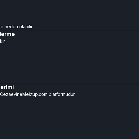
e neden olabilir.
nderme
ir.
erimi
i CezaevineMektup.com platformudur.