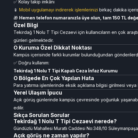
✅ Kolay takip imkânı
📱
Mobil uygulamayı indirerek işlemlerinizi
birkaç dakika içeris
🎁
Hemen telefon numaranızla üye olun, tam 150 TL değer
Özel Bilgi
Tekirdağ 1 Nolu T Tipi Cezaevi için kullanıcıların en çok araşt
günleri gelmektedir.
O Kuruma Özel Dikkat Noktası
Kampüs içerisinde farklı kurumlar bulunduğundan gönderilerde
✅ Doğru kullanım:
Tekirdağ 1 Nolu T Tipi Kapalı Ceza İnfaz Kurumu
O Bölgede En Çok Yapılan Hata
Para yatırma işlemlerinde eksik açıklama bilgisi girilmesi vey
Yerel Ulaşım İpucu
Açık görüş günlerinde kampüs çevresinde yoğunluk yaşanabi
edilir.
Sıkça Sorulan Sorular
Tekirdağ 1 Nolu T Tipi Cezaevi nerede?
Gündüzlü Mahallesi Muratlı Caddesi No:348/10 Süleymanpaşa
Açık görüş ne zaman yapılır?