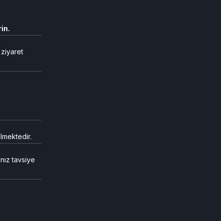
in.
 ziyaret
lmektedir.
nız tavsiye