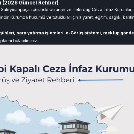
mu (2026 Güncel Rehber)
ın Süleymanpaşa ilçesinde bulunan ve Tekirdağ Ceza İnfaz Kurumlar
ridir. Kurumda hükümlü ve tutuklular için ziyaret, eğitim, sağlık, kant
 günleri, para yatırma işlemleri, e-Görüş sistemi, mektup gönde
rını bulabilirsiniz.