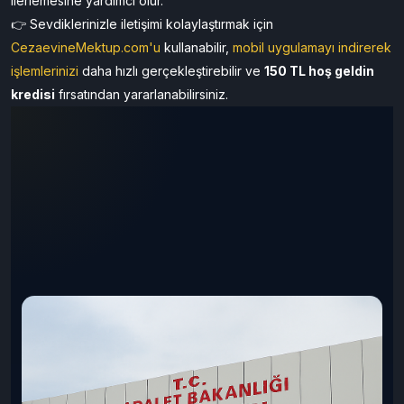
ilerlemesine yardımcı olur.
👉 Sevdiklerinizle iletişimi kolaylaştırmak için
CezaevineMektup.com'u
kullanabilir,
mobil uygulamayı
indirerek
işlemlerinizi
daha hızlı gerçekleştirebilir ve
150 TL hoş geldin
kredisi
fırsatından yararlanabilirsiniz.