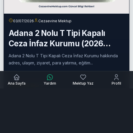
03/07/2026
Cezaevine Mektup
Adana 2 Nolu T Tipi Kapalı
Ceza İnfaz Kurumu (2026
Güncel Rehber)
Adana 2 Nolu T Tipi Kapalı Ceza İnfaz Kurumu hakkında
adres, ulaşım, ziyaret, para yatırma, eğitim...
Ana Sayfa
Yardım
Mektup Yaz
Profil
Devamını oku