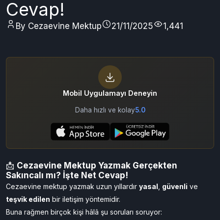
Cevap!
By Cezaevine Mektup
21/11/2025
1,441
Mobil Uygulamayı Deneyin
Daha hızlı ve kolay
5.0
📩
Cezaevine Mektup Yazmak Gerçekten
Sakıncalı mı? İşte Net Cevap!
Cezaevine mektup yazmak uzun yıllardır
yasal
,
güvenli
ve
teşvik edilen
bir iletişim yöntemidir.
Buna rağmen birçok kişi hâlâ şu soruları soruyor: