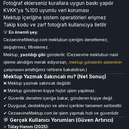
Fotoğraf eklerseniz kurallara uygun baskı yapılır
KVKK’ya %100 uyumlu veri koruması
Mektup içeriğine sistem operatörleri erişmez
Takip kodu ve zarf fotoğrafı kullanıcıya iletilir
💡
En önemli şey:
CezaevineMektup.com mektubun içeriğini denetlemez,
değiştirmez, filtrelemez.
Mektup,
yazıldığı gibi
gönderilir. (Cezaevine mektubun nasıl
işleme alındığını merak ediyorsan,
mektup gönderim sisteminin
çalışmasını
anlattığımız rehbere bakabilirsin.)
Mektup Yazmak Sakıncalı mı? (Net Sonuç)
❌ Mektup yazmak sakıncalı değildir.
❌ Mektup gönderen kişiye hiçbir işlem yapılmaz.
✔ Güvenlik denetimi içeriğe bakar, gönderen kişiye değil.
✔ Duygusal, destekleyici ve ailevi içerikler tamamen serbesttir.
✔ CezaevineMektup.com ile işlem yapmak hızlı ve güvenlidir.
💬
Gerçek Kullanıcı Yorumları (Güven Artırıcı)
⭐
Tülay Hanım (2025):