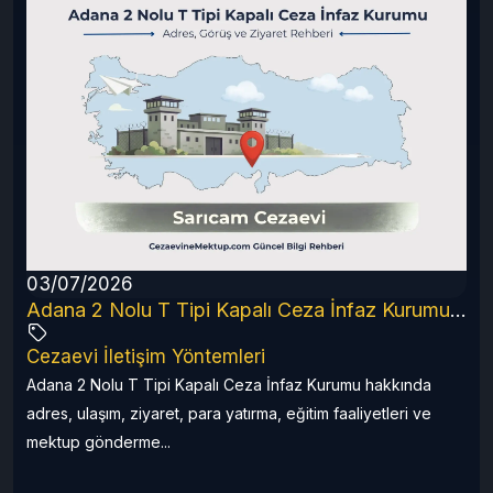
03/07/2026
6 Rehberi
Adana 2 Nolu T Tipi Kapalı Ceza İnfaz Kurumu (2026 Güncel Rehber)
Cezaevi İletişim Yöntemleri
a
Adana 2 Nolu T Tipi Kapalı Ceza İnfaz Kurumu hakkında
adres, ulaşım, ziyaret, para yatırma, eğitim faaliyetleri ve
mektup gönderme...