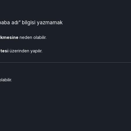
aba adı” bilgisi yazmamak
cikmesine
neden olabilir.
stesi
üzerinden yapılır.
abilir.