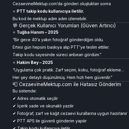
CezaevineMektup.com’da gönderi oluştuktan sonra
⭐
PTT takip kodu kullanıcıya iletilir.
Bu kod ile mektup adım adım izlenebilir.
💬 Gerçek Kullanıcı Yorumları (Güven Artırıcı)
⭐
Tuğba Hanım – 2025
“Bir gece 40’a yakın fotoğraf gönderdiğim oldu.
Ertesi gün hepsini baskıya alıp PTT’ye teslim ettiler.
Takip kodu sayesinde süreci anbean gördüm.”
⭐
Hakim Bey – 2025
“Uygulama çok pratik. Zarf seçimi, koku, fotoğraf ekleme…
Her şey detaylı düşünülmüş. Hem hızlı hem güvenilir.”
📮 CezaevineMektup.com ile Hatasız Gönderim
Bu sistemde:
✔ Adres otomatik seçilir
✔ İçerik sade ve okunaklı yazılır
✔ Fotoğraf, zarf ve kağıt cezaevi kurallarına uygun hazırlanır
✔ PTT APS ile güvenli gönderim yapılır
✔ Takip kodu kullanıcıya iletilir