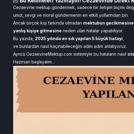
💌
Bu Kelimeleri Yazmayın! Cezaevinde Direkt 
Cezaevine mektup göndermek, sadece bir iletişim biçimi deği
umut, sevgi ve moral göndermenin en etkili yollarından biri.
Ancak birçok kişi farkında olmadan
mektubun gecikmesine,
yanlış kişiye gitmesine
neden olan hatalar yapabiliyor.
Bu yazıda,
2025 yılında en sık yapılan 5 büyük hatayı
,
ve bunlardan nasıl kaçınabileceğini adım adım anlatıyoruz.
Ayrıca CezaevineMektup.com sistemiyle bu hataların nasıl
oto
Hazırsan başlayalım…