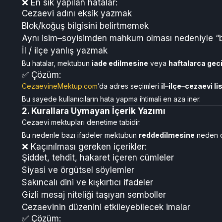
❌ En sık yapılan hatalar:
Cezaevi adını eksik yazmak
Blok/koğuş bilgisini belirtmemek
Aynı isim–soyisimden mahkum olması nedeniyle “b
İl / ilçe yanlış yazmak
Bu hatalar, mektubun
iade edilmesine
veya
haftalarca ge
✅ Çözüm:
CezaevineMektup.com
’da adres seçimleri
il–ilçe–cezaevi li
Bu sayede kullanıcıların hata yapma ihtimali en aza iner.
2. Kurallara Uymayan İçerik Yazımı
Cezaevi mektupları denetime tabidir.
Bu nedenle bazı ifadeler mektubun
reddedilmesine
neden ol
❌ Kaçınılması gereken içerikler:
Şiddet, tehdit, hakaret içeren cümleler
Siyasi ve örgütsel söylemler
Sakıncalı dini ve kışkırtıcı ifadeler
Gizli mesaj niteliği taşıyan semboller
Cezaevinin düzenini etkileyebilecek imalar
✅ Çözüm: