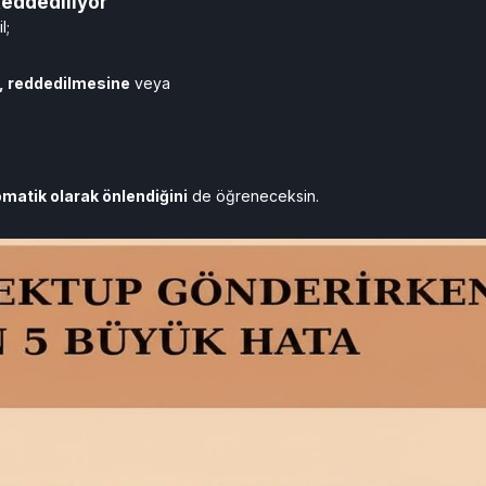
Reddediliyor
l;
 reddedilmesine
veya
matik olarak önlendiğini
de öğreneceksin.