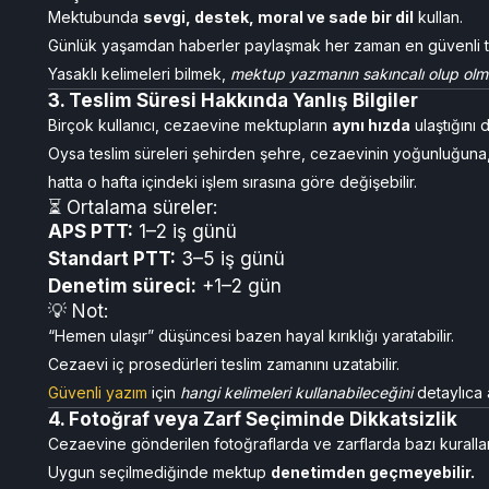
Mektubunda
sevgi, destek, moral ve sade bir dil
kullan.
Günlük yaşamdan haberler paylaşmak her zaman en güvenli ter
Yasaklı kelimeleri bilmek,
mektup yazmanın sakıncalı
olup olm
3. Teslim Süresi Hakkında Yanlış Bilgiler
Birçok kullanıcı, cezaevine mektupların
aynı hızda
ulaştığını 
Oysa teslim süreleri şehirden şehre, cezaevinin yoğunluğuna
hatta o hafta içindeki işlem sırasına göre değişebilir.
⏳ Ortalama süreler:
APS PTT:
1–2 iş günü
Standart PTT:
3–5 iş günü
Denetim süreci:
+1–2 gün
💡 Not:
“Hemen ulaşır” düşüncesi bazen hayal kırıklığı yaratabilir.
Cezaevi iç prosedürleri teslim zamanını uzatabilir.
Güvenli yazım
için
hangi kelimeleri kullanabileceğini
detaylıca 
4. Fotoğraf veya Zarf Seçiminde Dikkatsizlik
Cezaevine gönderilen fotoğraflarda ve zarflarda bazı kurallar
Uygun seçilmediğinde mektup
denetimden geçmeyebilir.