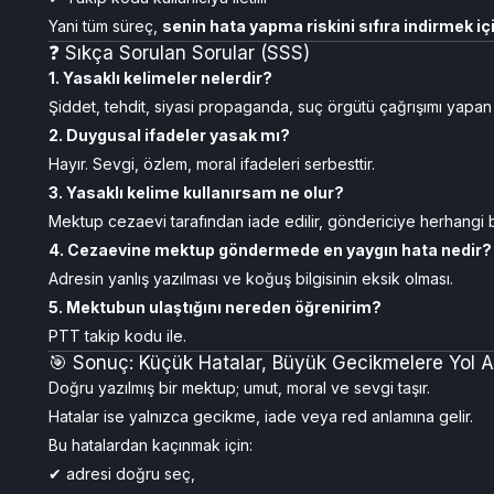
Yani tüm süreç,
senin hata yapma riskini sıfıra indirmek iç
❓ Sıkça Sorulan Sorular (SSS)
1. Yasaklı kelimeler nelerdir?
Şiddet, tehdit, siyasi propaganda, suç örgütü çağrışımı yapan 
2. Duygusal ifadeler yasak mı?
Hayır. Sevgi, özlem, moral ifadeleri serbesttir.
3. Yasaklı kelime kullanırsam ne olur?
Mektup cezaevi tarafından iade edilir, göndericiye herhangi b
4. Cezaevine mektup göndermede en yaygın hata nedir?
Adresin yanlış yazılması ve koğuş bilgisinin eksik olması.
5. Mektubun ulaştığını nereden öğrenirim?
PTT takip kodu ile.
🎯 Sonuç: Küçük Hatalar, Büyük Gecikmelere Yol Aç
Doğru yazılmış bir mektup; umut, moral ve sevgi taşır.
Hatalar ise yalnızca gecikme, iade veya red anlamına gelir.
Bu hatalardan kaçınmak için:
✔ adresi doğru seç,