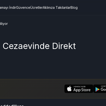
amayı İndir
Güvence
Ücretler
Aklınıza Takılanlar
Blog
liyor
! Cezaevinde Direkt