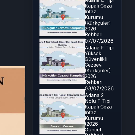
Adana E Tipi
Kapalı Ceza
İnfaz
Kurumu
(Kürkçüler)
2026
Rehberi
07/07/2026
Adana F Tipi
Yüksek
Güvenlikli
Cezaevi
(Kürkçüler)
2026
Rehberi
03/07/2026
Adana 2
Nolu T Tipi
Kapalı Ceza
İnfaz
Kurumu
(2026
Güncel