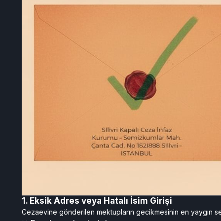
1. Eksik Adres veya Hatalı İsim Girişi
Cezaevine gönderilen mektupların gecikmesinin en yaygın s