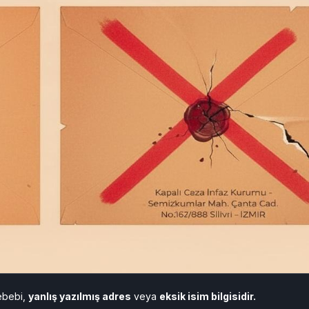
ebebi,
yanlış yazılmış adres
veya
eksik isim bilgisidir.