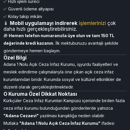
✅ Hızlı işlem süreci
✅ Güvenli ödeme altyapısı
✅ Kolay takip imkânı
📱
Mobil uygulamayı
indirerek
işlemlerinizi
çok
daha hızlı gerçekleştirebilirsiniz.
🎁
Hemen telefon numaranızla üye olun ve tam 150 TL
değerinde kredi kazanın.
İlk mektubunuzu avantajlı şekilde
göndermeye hemen başlayın.
Özel Bilgi
Adana 1 Nolu Açık Ceza İnfaz Kurumu, işyurdu faaliyetleri ve
meslek edindirme çalışmalarıyla öne çıkan açık ceza infaz
kurumlarından biridir. Kurumda sosyal ve kültürel etkinlikler de
düzenli olarak gerçekleştirilmektedir.
O Kuruma Özel Dikkat Noktası
Kürkçüler Ceza İnfaz Kurumları Kampüsü içerisinde birden fazla
ceza infaz kurumu bulunduğundan gönderilerde yalnızca
"Adana Cezaevi"
yazılması karışıklığa neden olabilir.
Mutlaka
"Adana 1 Nolu Açık Ceza İnfaz Kurumu"
ifadesi