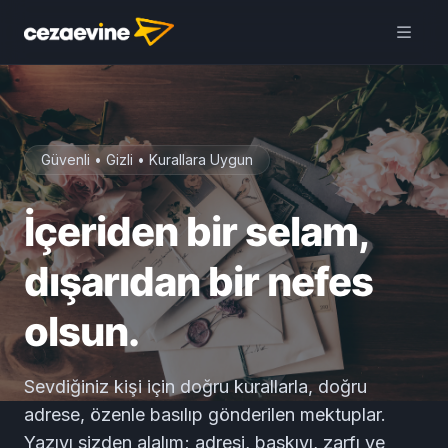
Cezaevine Mektup | Online
Mektup Yazdır ve Cezaevine
Gönder
Aç
Daha iyi deneyim için
uygulamamızı kullanın
ÜCRETSİZ
Güvenli • Gizli • Kurallara Uygun
İçeriden bir selam,
dışarıdan bir nefes
olsun.