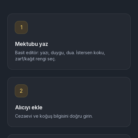
3 adımda mektubunuz yola çıkar
Yazın, fotoğraf ekleyin, adresi seçin. Devamını biz yaparız.
1
Mektubu yaz
Basit editör: yazı, duygu, dua. İstersen koku,
zarf/kağıt rengi seç.
2