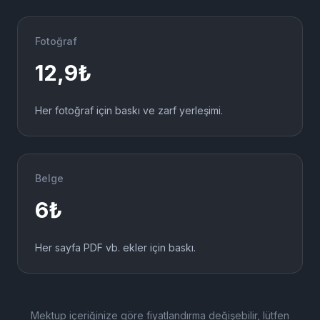
208,8
₺
+ seçenekler
Belirli karaktere kadar. Fazlası uygun ek ücretle.
Fotoğraf
12,9
₺
Her fotoğraf için baskı ve zarf yerleşimi.
Belge
6
₺
Her sayfa PDF vb. ekler için baskı.