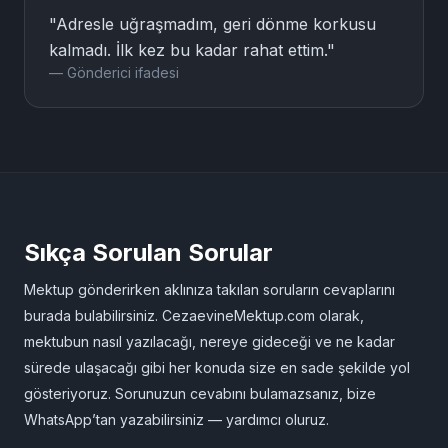
Yazdıkları içimi ısıttı. Allah razı olsun."
— Alıcı ifadesi (isim gizli)
"Adresle uğraşmadım, geri dönme korkusu
kalmadı. İlk kez bu kadar rahat ettim."
— Gönderici ifadesi
Sıkça Sorulan Sorular
Mektup gönderirken aklınıza takılan soruların cevaplarını
burada bulabilirsiniz. CezaevineMektup.com olarak,
mektubun nasıl yazılacağı, nereye gideceği ve ne kadar