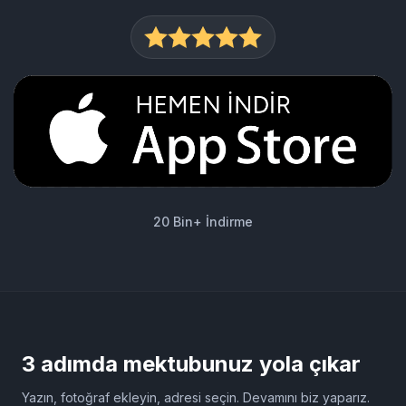
30 Bin+ İndirme
5.0
★
750+ Yorum
20 Bin+ İndirme