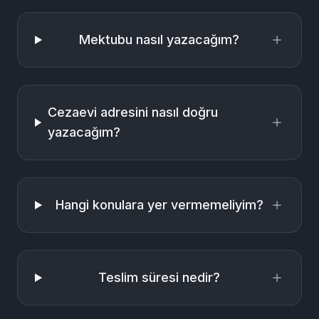
sürede ulaşacağı gibi her konuda size en sade şekilde yol
gösteriyoruz. Sorunuzun cevabını bulamazsanız, bize
WhatsApp’tan yazabilirsiniz — yardımcı oluruz.
Mektubu nasıl yazacağım?
Cezaevi adresini nasıl doğru
yazacağım?
Hangi konulara yer vermemeliyim?