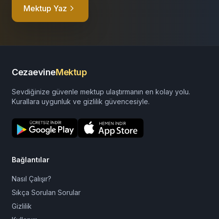
Hazırsanız, ilk cümle sizden olsun.
Gerisini usulünce biz tamamlayalım.
Mektup Yaz
Cezaevine
Mektup
Sevdiğinize güvenle mektup ulaştırmanın en kolay yolu.
Kurallara uygunluk ve gizlilik güvencesiyle.
Bağlantılar