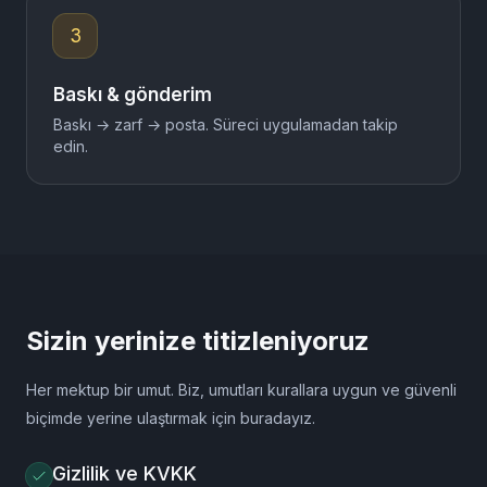
Alıcıyı ekle
Cezaevi ve koğuş bilgisini doğru girin.
3
Baskı & gönderim
Baskı → zarf → posta. Süreci uygulamadan takip
edin.
Sizin yerinize titizleniyoruz