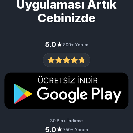
CezaevineMektup
Uygulaması Artık
Cebinizde
5.0
★
800+ Yorum