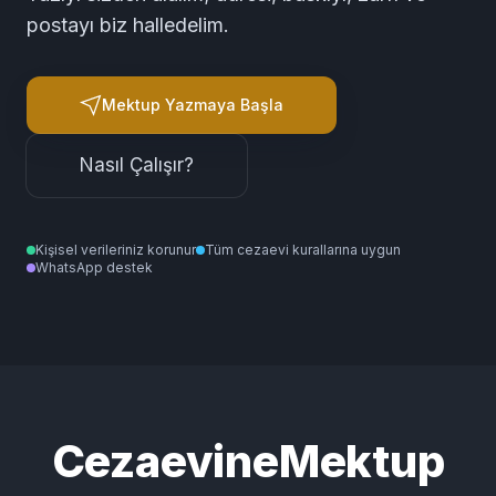
Sevdiğiniz kişi için doğru kurallarla, doğru
adrese, özenle basılıp gönderilen mektuplar.
Yazıyı sizden alalım; adresi, baskıyı, zarfı ve
postayı biz halledelim.
Mektup Yazmaya Başla
Nasıl Çalışır?
Kişisel verileriniz korunur
Tüm cezaevi kurallarına uygun
WhatsApp destek