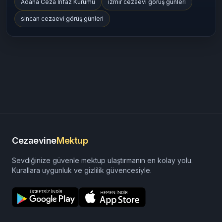
cezaevinemektup.com
E Tipi Cezaevi
T Tipi Cezaevi
Cezaevi Rehberi 2025
Cezaevi Görüş Günleri
izmir aliağa cezaevi
Cezaevine Para Yatırma
Adana Ceza İnfaz Kurumu
izmir cezaevi görüş günleri
sincan cezaevi görüş günleri
Cezaevine
Mektup
Sevdiğinize güvenle mektup ulaştırmanın en kolay yolu.
Kurallara uygunluk ve gizlilik güvencesiyle.