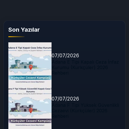
güncel görüş, ulaşım ve mektup gönderme bilgileri.
Devamını oku
Son Yazılar
07/07/2026
Adana E Tipi Kapalı Ceza İnfaz
Kurumu (Kürkçüler) 2026
Rehberi
07/07/2026