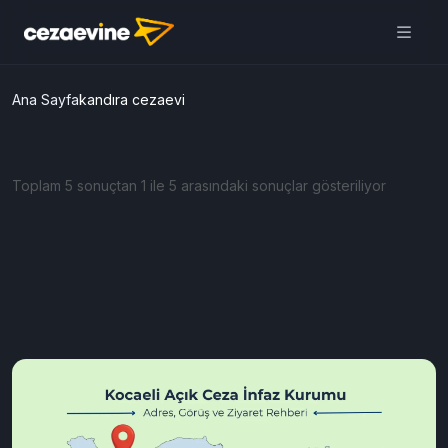
Cezaevine Mektup | Online
Mektup Yazdır ve Cezaevine
Gönder
Aç
Daha iyi deneyim için
uygulamamızı kullanın
ÜCRETSİZ
Ana Sayfa
kandıra cezaevi
Toplam 5 sonuçtan 1 ile 5 arasındaki sonuçlar gösteriliyor