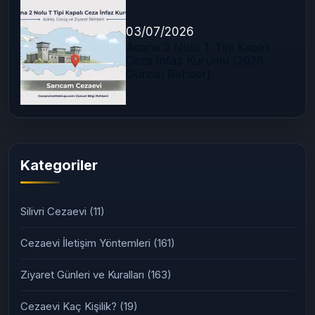
Adana F Tipi Yüksek Güvenlikli
Cezaevi (Kürkçüler) 2026
Rehberi
03/07/2026
Adana 2 Nolu T Tipi Kapalı
Ceza İnfaz Kurumu (2026
Güncel Rehber)
Kategoriler
Silivri Cezaevi
(11)
Cezaevi İletişim Yöntemleri
(161)