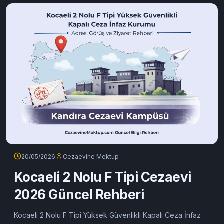
ulaşım, açık görüş ve online mektup gönderme rehberi.
Devamını oku
20/05/2026
Cezaevine Mektup