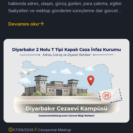
hakkında adres, ulaşım, görüş günleri, para yatırma, eğitim
faaliyetleri ve mektup gönderimi süreçlerine dair güncel
rehber.
Devamını oku
07/06/2026
Cezaevine Mektup