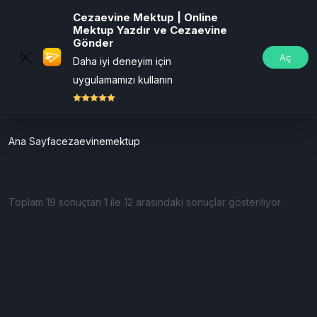
Cezaevine Mektup | Online
Mektup Yazdır ve Cezaevine
Gönder
Aç
Daha iyi deneyim için
uygulamamızı kullanın
ÜCRETSİZ
Ana Sayfa
cezaevinemektup
Toplam 19 sonuçtan 1 ile 12 arasındaki sonuçlar gösteriliyor