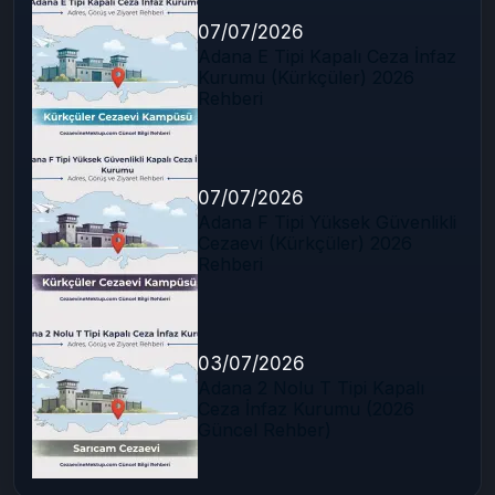
07/07/2026
Adana E Tipi Kapalı Ceza İnfaz
Kurumu (Kürkçüler) 2026
Rehberi
07/07/2026
Adana F Tipi Yüksek Güvenlikli
Cezaevi (Kürkçüler) 2026
Rehberi
03/07/2026
Adana 2 Nolu T Tipi Kapalı
Ceza İnfaz Kurumu (2026
Güncel Rehber)