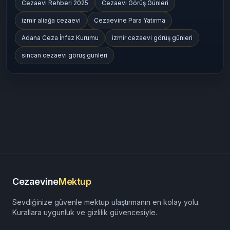
Cezaevine Mektup
cezaevine mektup gönderme
Denetimli Serbestlik
Açık Cezaevi
cezaevinemektup
cezaevinemektup.com
E Tipi Cezaevi
T Tipi Cezaevi
Cezaevi Rehberi 2025
Cezaevi Görüş Günleri
izmir aliağa cezaevi
Cezaevine Para Yatırma
Adana Ceza İnfaz Kurumu
izmir cezaevi görüş günleri
sincan cezaevi görüş günleri