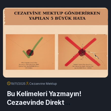
denetim süreci ve güvenli gönderim rehberini bu içerikte
detaylandırdık.
Devamını oku
19/11/2025
Cezaevine Mektup