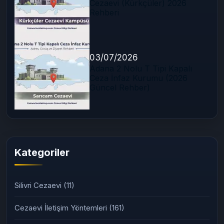
07/07/2026
Adana F Tipi Yüksek Güvenlikli
Cezaevi (Kürkçüler) 2026
Rehberi
03/07/2026
Adana 2 Nolu T Tipi Kapalı
Ceza İnfaz Kurumu (2026
Güncel Rehber)
Kategoriler