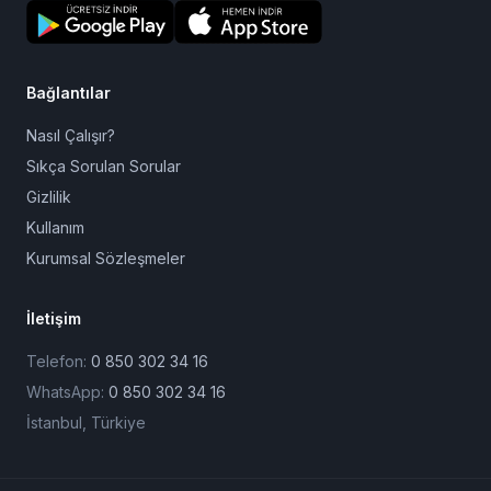
Cezaevine
Mektup
Sevdiğinize güvenle mektup ulaştırmanın en kolay yolu.
Kurallara uygunluk ve gizlilik güvencesiyle.
Bağlantılar
Nasıl Çalışır?
Sıkça Sorulan Sorular
Gizlilik
Kullanım
Kurumsal Sözleşmeler
İletişim
Telefon:
0 850 302 34 16