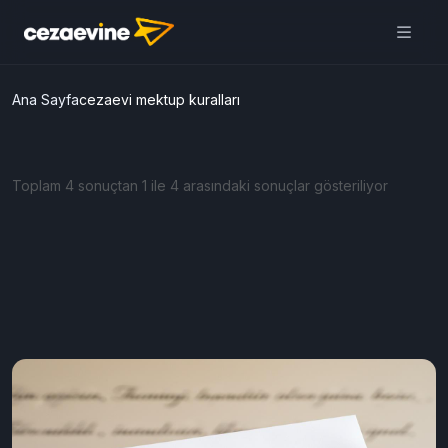
Cezaevine Mektup | Online
Mektup Yazdır ve Cezaevine
Gönder
Aç
Daha iyi deneyim için
uygulamamızı kullanın
ÜCRETSİZ
Ana Sayfa
cezaevi mektup kuralları
Toplam 4 sonuçtan 1 ile 4 arasındaki sonuçlar gösteriliyor