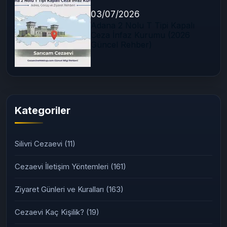
03/07/2026
Adana 2 Nolu T Tipi Kapalı
Ceza İnfaz Kurumu (2026
Güncel Rehber)
Kategoriler
Silivri Cezaevi
(11)
Cezaevi İletişim Yöntemleri
(161)
Ziyaret Günleri ve Kuralları
(163)
Cezaevi Kaç Kişilik?
(19)