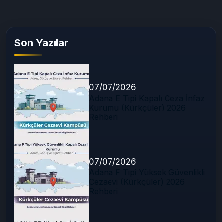
Son Yazılar
07/07/2026
Adana E Tipi Kapalı Ceza İnfaz
Kurumu (Kürkçüler) 2026
Rehberi
07/07/2026
Adana F Tipi Yüksek Güvenlikli
Cezaevi (Kürkçüler) 2026
Rehberi