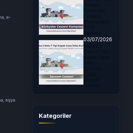
Yüksek
Güvenlikli
Cezaevi
ma, e-
(Kürkçüler)
2026
Rehberi
03/07/2026
Adana 2
Nolu T Tipi
Kapalı Ceza
İnfaz
Kurumu
(2026
Güncel
Rehber)
ma, eşya
Kategoriler