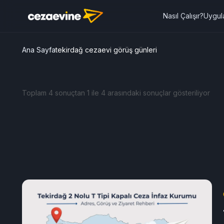
Nasıl Çalışır?
Uygul
Ana Sayfa
tekirdağ cezaevi görüş günleri
Toplam 4 sonuçtan 1 ile 4 arasındaki sonuçlar gösteriliyor