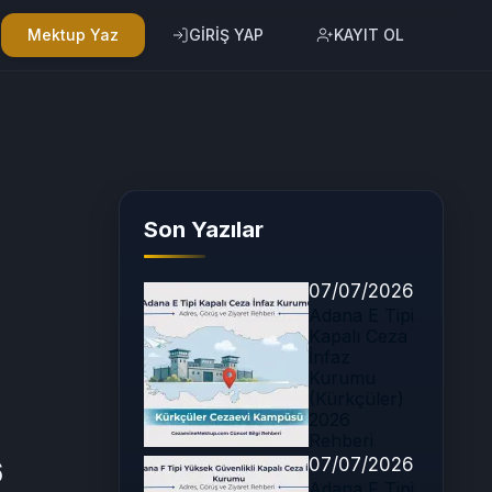
Mektup Yaz
GİRİŞ YAP
KAYIT OL
Son Yazılar
07/07/2026
Adana E Tipi
Kapalı Ceza
İnfaz
Kurumu
(Kürkçüler)
2026
Rehberi
07/07/2026
6
Adana F Tipi