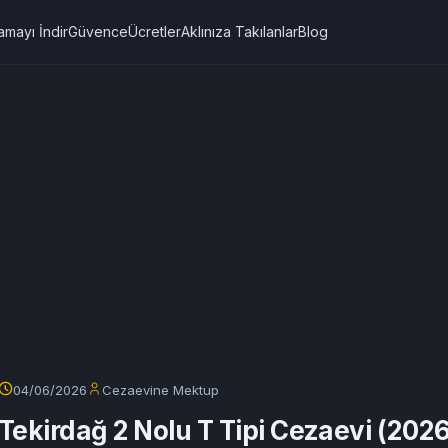
amayı İndir
Güvence
Ücretler
Aklınıza Takılanlar
Blog
04/06/2026
Cezaevine Mektup
Tekirdağ 2 Nolu T Tipi Cezaevi (202