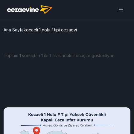
Ana Sayfa
kocaeli 1 nolu f tipi cezaevi
Toplam 1 sonuçtan 1 ile 1 arasındaki sonuçlar gösteriliyor