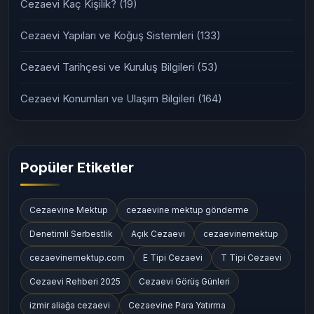
Cezaevi Kaç Kişilik?
(19)
Cezaevi Yapıları ve Koğuş Sistemleri
(133)
Cezaevi Tarihçesi ve Kuruluş Bilgileri
(53)
Cezaevi Konumları ve Ulaşım Bilgileri
(164)
Popüler Etiketler
Cezaevine Mektup
cezaevine mektup gönderme
Denetimli Serbestlik
Açık Cezaevi
cezaevinemektup
cezaevinemektup.com
E Tipi Cezaevi
T Tipi Cezaevi
Cezaevi Rehberi 2025
Cezaevi Görüş Günleri
izmir aliağa cezaevi
Cezaevine Para Yatırma