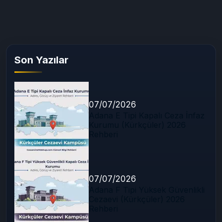
Son Yazılar
07/07/2026
Adana E Tipi Kapalı Ceza İnfaz
Kurumu (Kürkçüler) 2026
Rehberi
07/07/2026
Adana F Tipi Yüksek Güvenlikli
Cezaevi (Kürkçüler) 2026
Rehberi