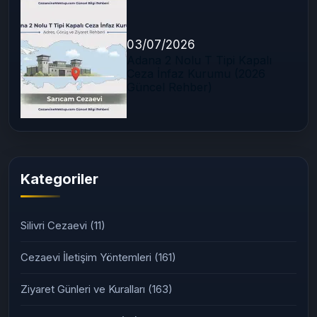
03/07/2026
Adana 2 Nolu T Tipi Kapalı
Ceza İnfaz Kurumu (2026
Güncel Rehber)
Kategoriler
Silivri Cezaevi
(11)
Cezaevi İletişim Yöntemleri
(161)
Ziyaret Günleri ve Kuralları
(163)