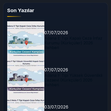
Son Yazılar
07/07/2026
Adana E Tipi Kapalı Ceza İnfaz
Kurumu (Kürkçüler) 2026
Rehberi
07/07/2026
Adana F Tipi Yüksek Güvenlikli
Cezaevi (Kürkçüler) 2026
Rehberi
03/07/2026