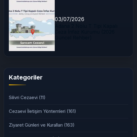
03/07/2026
Adana 2 Nolu T Tipi Kapalı
Ceza İnfaz Kurumu (2026
Güncel Rehber)
Kategoriler
Silivri Cezaevi
(11)
Cezaevi İletişim Yöntemleri
(161)
Ziyaret Günleri ve Kuralları
(163)