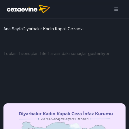
Ana Sayfa
Diyarbakır Kadın Kapalı Cezaevi
Toplam 1 sonuçtan 1 ile 1 arasındaki sonuçlar gösteriliyor