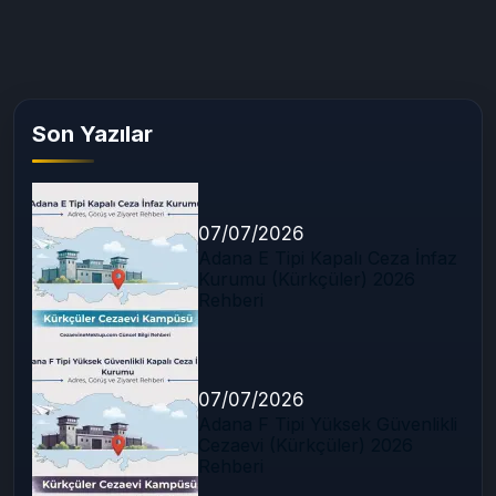
Son Yazılar
07/07/2026
Adana E Tipi Kapalı Ceza İnfaz
Kurumu (Kürkçüler) 2026
Rehberi
07/07/2026
Adana F Tipi Yüksek Güvenlikli
Cezaevi (Kürkçüler) 2026
Rehberi