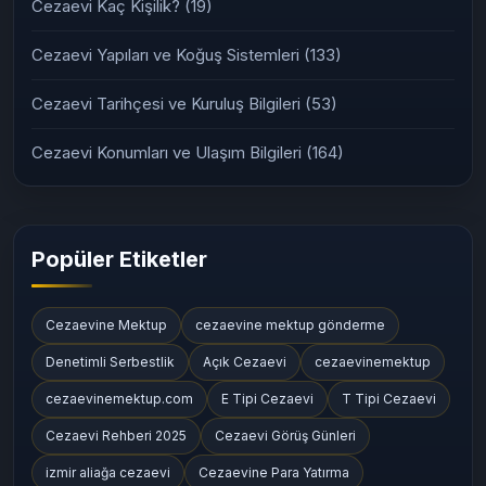
Cezaevi Kaç Kişilik?
(19)
Cezaevi Yapıları ve Koğuş Sistemleri
(133)
Cezaevi Tarihçesi ve Kuruluş Bilgileri
(53)
Cezaevi Konumları ve Ulaşım Bilgileri
(164)
Popüler Etiketler
Cezaevine Mektup
cezaevine mektup gönderme
Denetimli Serbestlik
Açık Cezaevi
cezaevinemektup
cezaevinemektup.com
E Tipi Cezaevi
T Tipi Cezaevi
Cezaevi Rehberi 2025
Cezaevi Görüş Günleri
izmir aliağa cezaevi
Cezaevine Para Yatırma