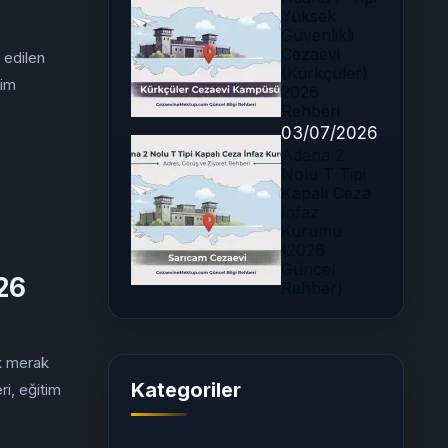
Yüksek
Güvenlikli
Cezaevi
 edilen
(Kürkçüler)
tim
2026
Rehberi
03/07/2026
Adana 2
Nolu T Tipi
Kapalı Ceza
İnfaz
Kurumu
(2026
Güncel
026
Rehber)
k merak
Kategoriler
ri, eğitim