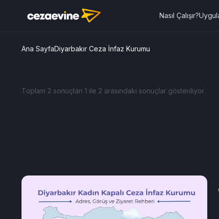
Nasıl Çalışır?
Uygul
Ana Sayfa
Diyarbakır Ceza İnfaz Kurumu
Toplam 2 sonuçtan 1 ile 2 arasındaki sonuçlar gösteriliyor