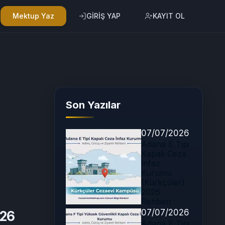
Mektup Yaz
GİRİŞ YAP
KAYIT OL
Son Yazılar
07/07/2026
Adana E Tipi
Kapalı Ceza
İnfaz
Kurumu
(Kürkçüler)
2026
Rehberi
07/07/2026
026
Adana F Tipi