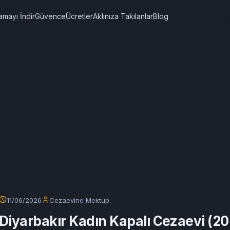
amayı İndir
Güvence
Ücretler
Aklınıza Takılanlar
Blog
11/06/2026
Cezaevine Mektup
Diyarbakır Kadın Kapalı Cezaevi (2