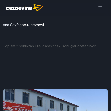
Ana Sayfa
çocuk cezaevi
Toplam 2 sonuçtan 1 ile 2 arasındaki sonuçlar gösteriliyor