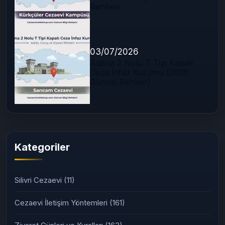
Rehberi
03/07/2026
Adana 2 Nolu T Tipi Kapalı
Ceza İnfaz Kurumu (2026
Güncel Rehber)
Kategoriler
Silivri Cezaevi
(11)
Cezaevi İletişim Yöntemleri
(161)