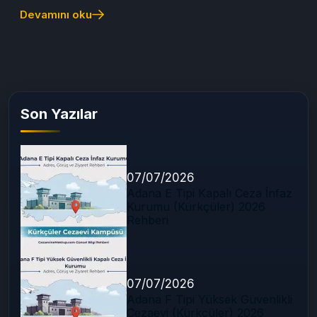
Devamını oku
Son Yazılar
07/07/2026
Adana E Tipi Kapalı Ceza İnfaz
Kurumu (Kürkçüler) 2026
Rehberi
07/07/2026
Adana F Tipi Yüksek Güvenlikli
Cezaevi (Kürkçüler) 2026