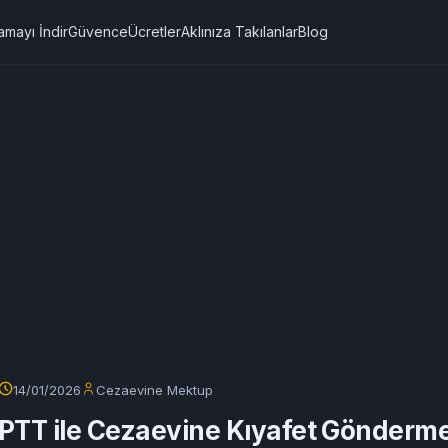
amayı İndir
Güvence
Ücretler
Aklınıza Takılanlar
Blog
14/01/2026
Cezaevine Mektup
PTT ile Cezaevine Kıyafet Gönderm