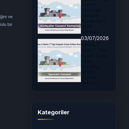
Yüksek
Güvenlikli
Cezaevi
ğini ve
(Kürkçüler)
olu bir
2026
Rehberi
03/07/2026
Adana 2
Nolu T Tipi
Kapalı Ceza
İnfaz
Kurumu
(2026
Güncel
Rehber)
Kategoriler