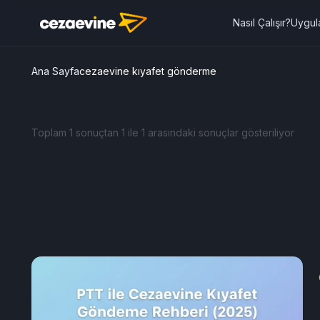
Nasıl Çalışır?
Uygul
Ana Sayfa
cezaevine kıyafet gönderme
Toplam 1 sonuçtan 1 ile 1 arasındaki sonuçlar gösteriliyor