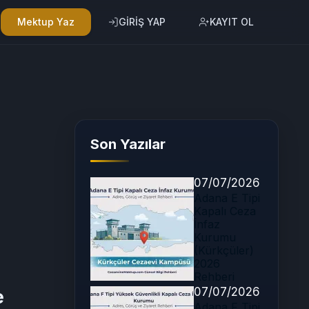
Mektup Yaz
GİRİŞ YAP
KAYIT OL
Son Yazılar
07/07/2026
Adana E Tipi
Kapalı Ceza
İnfaz
Kurumu
(Kürkçüler)
2026
Rehberi
07/07/2026
e
Adana F Tipi