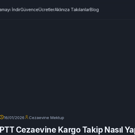
amayı İndir
Güvence
Ücretler
Aklınıza Takılanlar
Blog
16/01/2026
Cezaevine Mektup
PTT Cezaevine Kargo Takip Nasıl Yap