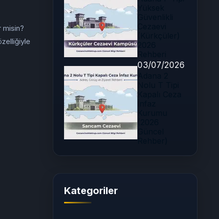
Yüksek
Güvenlikli
Cezaevi
 misin?
(Kürkçüler)
elliğiyle
2026
Rehberi
03/07/2026
Adana 2
Nolu T Tipi
Kapalı Ceza
İnfaz
Kurumu
(2026
Güncel
Rehber)
Kategoriler