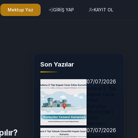
Mektup Yaz
GİRİŞ YAP
KAYIT OL
Son Yazılar
07/07/2026
Adana E Tipi
Kapalı Ceza
İnfaz
Kurumu
(Kürkçüler)
2026
Rehberi
07/07/2026
ılır?
Adana F Tipi