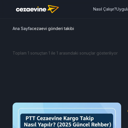
Nasıl Çalışır?
Uygul
Ana Sayfa
cezaevi gönderi takibi
Toplam 1 sonuçtan 1 ile 1 arasındaki sonuçlar gösteriliyor