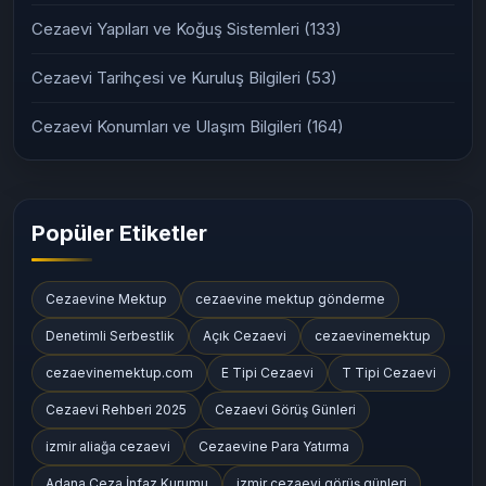
Cezaevi Yapıları ve Koğuş Sistemleri
(133)
Cezaevi Tarihçesi ve Kuruluş Bilgileri
(53)
Cezaevi Konumları ve Ulaşım Bilgileri
(164)
Popüler Etiketler
Cezaevine Mektup
cezaevine mektup gönderme
Denetimli Serbestlik
Açık Cezaevi
cezaevinemektup
cezaevinemektup.com
E Tipi Cezaevi
T Tipi Cezaevi
Cezaevi Rehberi 2025
Cezaevi Görüş Günleri
izmir aliağa cezaevi
Cezaevine Para Yatırma
Adana Ceza İnfaz Kurumu
izmir cezaevi görüş günleri