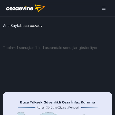
Ana Sayfa
buca cezaevi
Toplam 1 sonuçtan 1 ile 1 arasındaki sonuçlar gösteriliyor