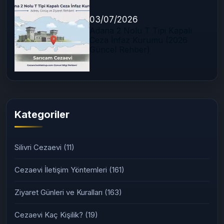
03/07/2026
Adana 2 Nolu T Tipi Kapalı
Ceza İnfaz Kurumu (2026
Güncel Rehber)
Kategoriler
Silivri Cezaevi
(11)
Cezaevi İletişim Yöntemleri
(161)
Ziyaret Günleri ve Kuralları
(163)
Cezaevi Kaç Kişilik?
(19)