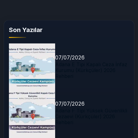
Son Yazılar
07/07/2026
Adana E Tipi Kapalı Ceza İnfaz
Kurumu (Kürkçüler) 2026
Rehberi
07/07/2026
Adana F Tipi Yüksek Güvenlikli
Cezaevi (Kürkçüler) 2026
Rehberi