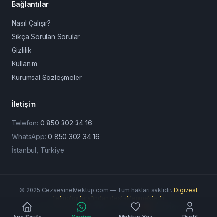
Bağlantılar
Nasıl Çalışır?
Sıkça Sorulan Sorular
Gizlilik
Kullanım
Kurumsal Sözleşmeler
İletişim
Telefon:
0 850 302 34 16
WhatsApp:
0 850 302 34 16
İstanbul, Türkiye
© 2025 CezaevineMektup.com — Tüm hakları saklıdır.
Digivest
Teknoloji tarafından desteklenmektedir.
Ödeme Yöntemleri:
Ana Sayfa
Yardım
Mektup Yaz
Profil