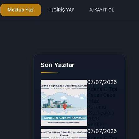
Mektup Yaz
GİRİŞ YAP
KAYIT OL
Son Yazılar
07/07/2026
Adana E Tipi
Kapalı Ceza
İnfaz
Kurumu
(Kürkçüler)
2026
Rehberi
07/07/2026
Adana F Tipi