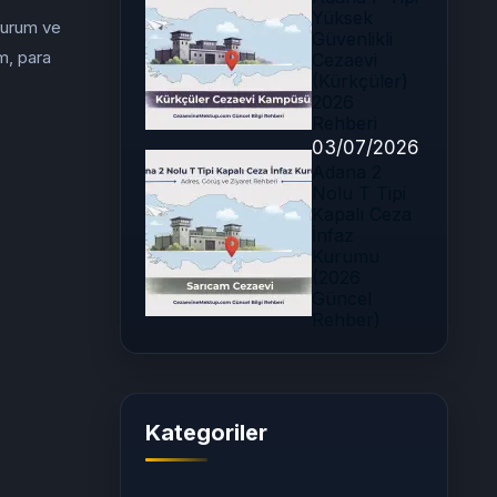
Yüksek
 kurum ve
Güvenlikli
im, para
Cezaevi
(Kürkçüler)
2026
Rehberi
03/07/2026
Adana 2
Nolu T Tipi
Kapalı Ceza
İnfaz
Kurumu
(2026
Güncel
Rehber)
Kategoriler