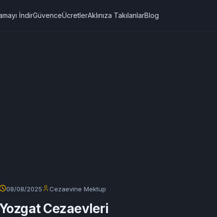
amayı İndir
Güvence
Ücretler
Aklınıza Takılanlar
Blog
08/08/2025
Cezaevine Mektup
Yozgat Cezaevleri