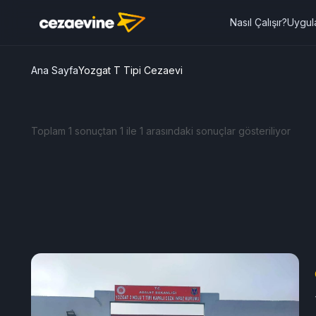
Nasıl Çalışır?
Uygul
Ana Sayfa
Yozgat T Tipi Cezaevi
Toplam 1 sonuçtan 1 ile 1 arasındaki sonuçlar gösteriliyor