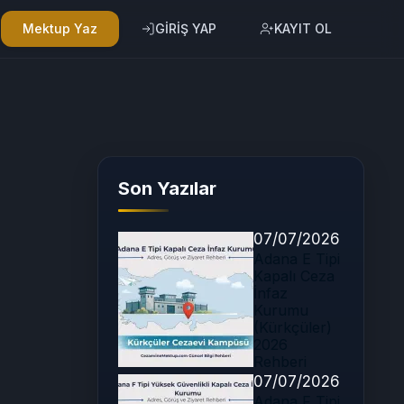
Mektup Yaz
GİRİŞ YAP
KAYIT OL
Son Yazılar
07/07/2026
Adana E Tipi
Kapalı Ceza
İnfaz
Kurumu
(Kürkçüler)
2026
Rehberi
07/07/2026
Adana F Tipi