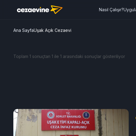
Nasıl Çalışır?
Uygul
Ana Sayfa
Uşak Açık Cezaevi
Toplam 1 sonuçtan 1 ile 1 arasındaki sonuçlar gösteriliyor