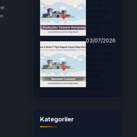
Yüksek
cel
Güvenlikli
en
Cezaevi
(Kürkçüler)
2026
Rehberi
03/07/2026
Adana 2
Nolu T Tipi
Kapalı Ceza
İnfaz
Kurumu
(2026
Güncel
Rehber)
Kategoriler