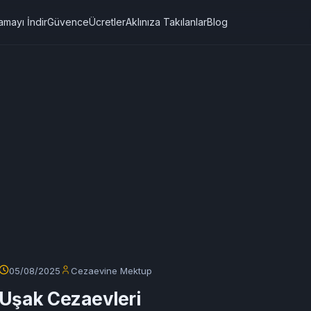
amayı İndir
Güvence
Ücretler
Aklınıza Takılanlar
Blog
05/08/2025
Cezaevine Mektup
Uşak Cezaevleri