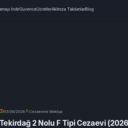
amayı İndir
Güvence
Ücretler
Aklınıza Takılanlar
Blog
03/06/2026
Cezaevine Mektup
Tekirdağ 2 Nolu F Tipi Cezaevi (202