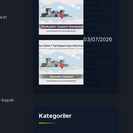
Yüksek
Güvenlikli
Cezaevi
aret
(Kürkçüler)
2026
Rehberi
03/07/2026
Adana 2
Nolu T Tipi
Kapalı Ceza
İnfaz
Kurumu
(2026
Güncel
Rehber)
-kapalı
Kategoriler