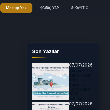
Mektup Yaz
GİRİŞ YAP
KAYIT OL
Son Yazılar
07/07/2026
Adana E Tipi
Kapalı Ceza
İnfaz
Kurumu
(Kürkçüler)
2026
Rehberi
07/07/2026
6
Adana F Tipi