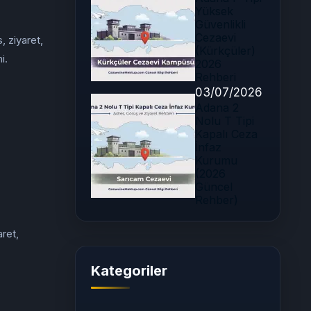
Yüksek
Güvenlikli
Cezaevi
, ziyaret,
(Kürkçüler)
i.
2026
Rehberi
03/07/2026
Adana 2
Nolu T Tipi
Kapalı Ceza
İnfaz
Kurumu
(2026
Güncel
Rehber)
aret,
Kategoriler