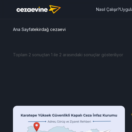
Nasıl Çalışır?
Uygul
Ana Sayfa
tekirdağ cezaevi
Toplam 2 sonuçtan 1 ile 2 arasındaki sonuçlar gösteriliyor