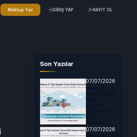
Mektup Yaz
GİRİŞ YAP
KAYIT OL
Son Yazılar
07/07/2026
Adana E Tipi
Kapalı Ceza
İnfaz
Kurumu
(Kürkçüler)
2026
Rehberi
07/07/2026
i
Adana F Tipi