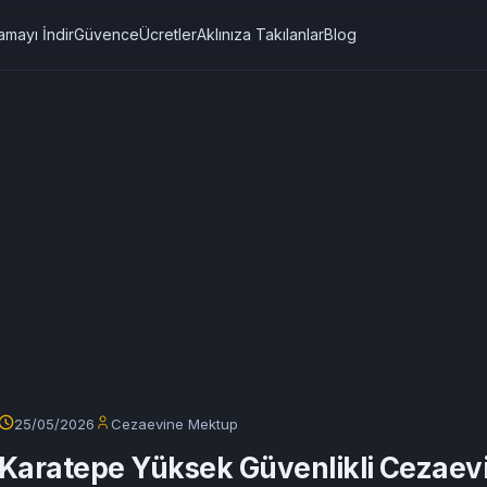
amayı İndir
Güvence
Ücretler
Aklınıza Takılanlar
Blog
25/05/2026
Cezaevine Mektup
Karatepe Yüksek Güvenlikli Cezaev