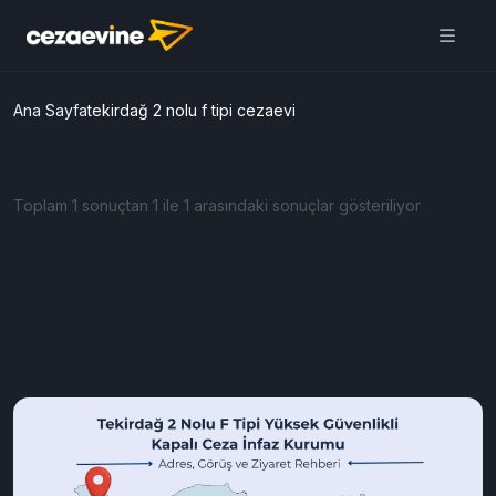
Ana Sayfa
tekirdağ 2 nolu f tipi cezaevi
Toplam 1 sonuçtan 1 ile 1 arasındaki sonuçlar gösteriliyor