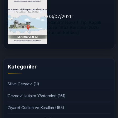
03/07/2026
Adana 2 Nolu T Tipi Kapalı
Ceza İnfaz Kurumu (2026
Güncel Rehber)
Kategoriler
Silivri Cezaevi
(11)
Cezaevi İletişim Yöntemleri
(161)
Ziyaret Günleri ve Kuralları
(163)