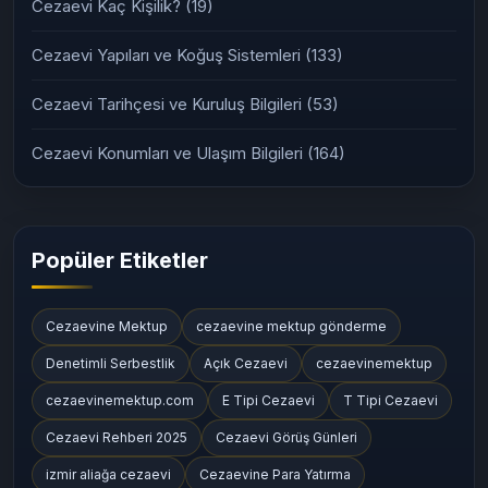
Cezaevi Kaç Kişilik?
(19)
Cezaevi Yapıları ve Koğuş Sistemleri
(133)
Cezaevi Tarihçesi ve Kuruluş Bilgileri
(53)
Cezaevi Konumları ve Ulaşım Bilgileri
(164)
Popüler Etiketler
Cezaevine Mektup
cezaevine mektup gönderme
Denetimli Serbestlik
Açık Cezaevi
cezaevinemektup
cezaevinemektup.com
E Tipi Cezaevi
T Tipi Cezaevi
Cezaevi Rehberi 2025
Cezaevi Görüş Günleri
izmir aliağa cezaevi
Cezaevine Para Yatırma