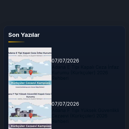
Son Yazılar
07/07/2026
Adana E Tipi Kapalı Ceza İnfaz
Kurumu (Kürkçüler) 2026
Rehberi
07/07/2026
Adana F Tipi Yüksek Güvenlikli
Cezaevi (Kürkçüler) 2026
Rehberi