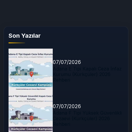
Son Yazılar
07/07/2026
Adana E Tipi Kapalı Ceza İnfaz
Kurumu (Kürkçüler) 2026
Rehberi
07/07/2026
Adana F Tipi Yüksek Güvenlikli
Cezaevi (Kürkçüler) 2026
Rehberi