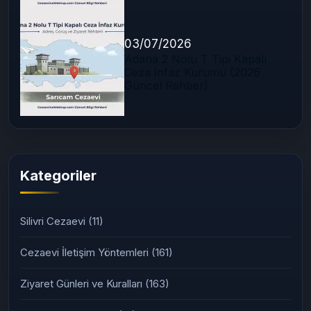
03/07/2026
Adana 2 Nolu T Tipi Kapalı
Ceza İnfaz Kurumu (2026
Güncel Rehber)
Kategoriler
Silivri Cezaevi
(11)
Cezaevi İletişim Yöntemleri
(161)
Ziyaret Günleri ve Kuralları
(163)