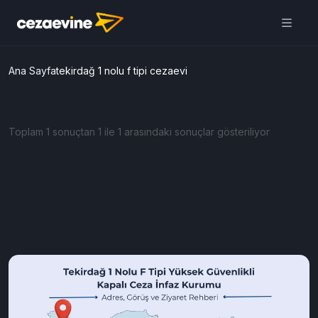
Ana Sayfa
tekirdağ 1 nolu f tipi cezaevi
Toplam 1 sonuçtan 1 ile 1 arasındaki sonuçlar gösteriliyor