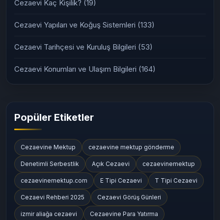
Cezaevi Kaç Kişilik?
(19)
Cezaevi Yapıları ve Koğuş Sistemleri
(133)
Cezaevi Tarihçesi ve Kuruluş Bilgileri
(53)
Cezaevi Konumları ve Ulaşım Bilgileri
(164)
Popüler Etiketler
Cezaevine Mektup
cezaevine mektup gönderme
Denetimli Serbestlik
Açık Cezaevi
cezaevinemektup
cezaevinemektup.com
E Tipi Cezaevi
T Tipi Cezaevi
Cezaevi Rehberi 2025
Cezaevi Görüş Günleri
izmir aliağa cezaevi
Cezaevine Para Yatırma